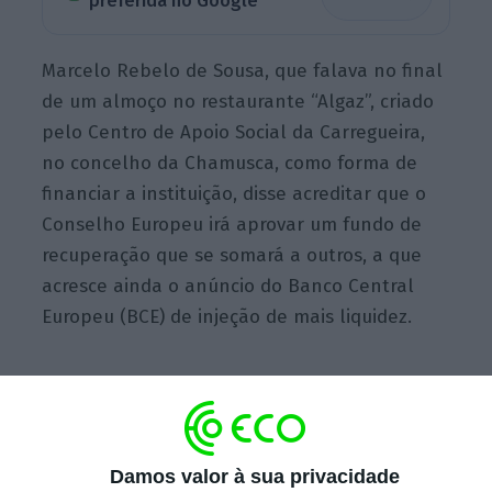
preferida no Google
Marcelo Rebelo de Sousa, que falava no final
de um almoço no restaurante “Algaz”, criado
pelo Centro de Apoio Social da Carregueira,
no concelho da Chamusca, como forma de
financiar a instituição, disse acreditar que o
Conselho Europeu irá aprovar um fundo de
recuperação que se somará a outros, a que
acresce ainda o anúncio do Banco Central
Europeu (BCE) de injeção de mais liquidez.
PIB pode cair 11,8%, alerta o CFP. Défice pode chegar
a 9,3%
Ler Mais
Damos valor à sua privacidade