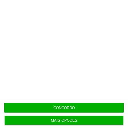
tenha acesso a notícias exclusivas, à
opinião que conta, às reportagens e
especiais que mostram o outro lado da
história.
Esta assinatura é uma forma de apoiar
o ECO e os seus jornalistas. A nossa
contrapartida é o jornalismo
independente, rigoroso e credível.
Assine já
Veja todos os planos
CONCORDO
MAIS OPÇÕES