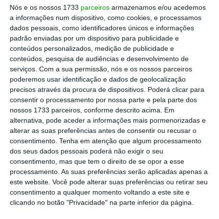
Nós e os nossos 1733
parceiros
armazenamos e/ou acedemos
“O somatório destas duas realidades – o que
a informações num dispositivo, como cookies, e processamos
dados pessoais, como identificadores únicos e informações
vier de Bruxelas em termos de fundos e
padrão enviadas por um dispositivo para publicidade e
aquilo que é a intervenção todos os dias do
conteúdos personalizados, medição de publicidade e
BCE, indo até tão longe ou mais do que foi na
conteúdos, pesquisa de audiências e desenvolvimento de
serviços.
Com a sua permissão, nós e os nossos parceiros
crise da ‘troika’ para aguentar as dívidas
poderemos usar identificação e dados de geolocalização
públicas –
pode permitir, se houver uma
precisos através da procura de dispositivos. Poderá clicar para
utilização criteriosa desses fundos, que os
consentir o processamento por nossa parte e pela parte dos
nossos 1733 parceiros, conforme descrito acima. Em
números finais não sejam tão brutais e tão
alternativa, pode aceder a informações mais pormenorizadas e
graves como seriam se não houvesse uma
alterar as suas preferências antes de consentir ou recusar o
bazuca mais outra bazuca, somadas
”,
consentimento.
Tenha em atenção que algum processamento
dos seus dados pessoais poderá não exigir o seu
declarou.
consentimento, mas que tem o direito de se opor a esse
processamento. As suas preferências serão aplicadas apenas a
O BCE anunciou esta
quinta-feira que prevê
este website. Você pode alterar suas preferências ou retirar seu
consentimento a qualquer momento voltando a este site e
uma contração económica de 8,7% na zona
clicando no botão "Privacidade" na parte inferior da página.
euro em 2020
, devido à pandemia de covid-19,