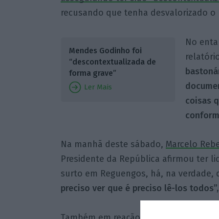
recusando que tenha desvalorizado o
No enta
Mendes Godinho foi
relatóri
“descontextualizada de
bastoná
forma grave”
documen
Ler Mais
coisas 
conform
Na manhã deste sábado,
Marcelo Rebe
Presidente da República afirmou ter li
surto em Reguengos, há, na verdade,
preciso ver que é preciso lê-los todos”,
Também em reação à entrevista,
o PSD