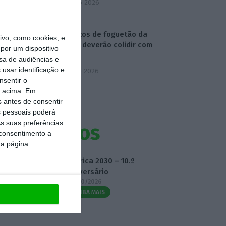
4 Agosto 2026
Destroços de foguetão da
vo, como cookies, e
SpaceX deverão colidir com
por um dispositivo
Lua
sa de audiências e
usar identificação e
5 Agosto 2026
nsentir o
o acima. Em
s antes de consentir
 pessoais poderá
s suas preferências
Eventos
 consentimento a
da página.
Fábrica 2030 – 10.º
Aniversário
14/10/2026
SAIBA MAIS