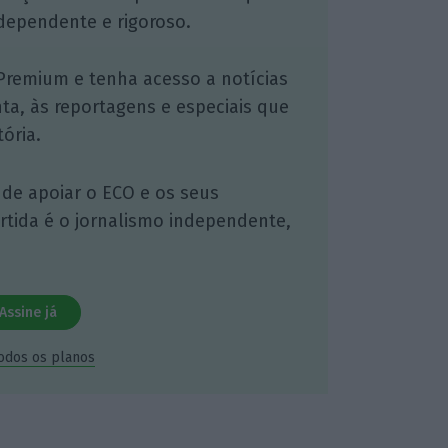
dependente e rigoroso.
Premium e tenha acesso a notícias
nta, às reportagens e especiais que
ória.
 de apoiar o ECO e os seus
artida é o jornalismo independente,
Assine já
todos os planos