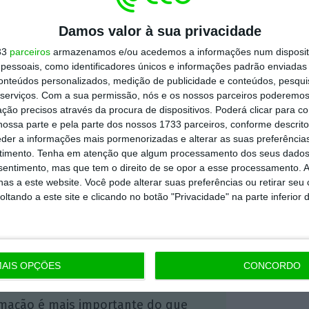
ao Parlamento
, com “caráter de urgência”. Já o
Damos valor à sua privacidade
s dos Santos,
pediu a sua demissão
.
33
parceiros
armazenamos e/ou acedemos a informações num dispositi
essoais, como identificadores únicos e informações padrão enviadas 
surgiram, o ECO contactou o gabinete da
conteúdos personalizados, medição de publicidade e conteúdos, pesqui
serviços.
Com a sua permissão, nós e os nossos parceiros poderemos 
ado, no sentido de obter uma reação. Fonte
ção precisos através da procura de dispositivos. Poderá clicar para co
entretanto emitido. A nota, no entanto, não
ossa parte e pela parte dos nossos 1733 parceiros, conforme descrit
eder a informações mais pormenorizadas e alterar as suas preferência
io da Ordem dos Médicos.
timento.
Tenha em atenção que algum processamento dos seus dados
nsentimento, mas que tem o direito de se opor a esse processamento. A
as a este website. Você pode alterar suas preferências ou retirar seu
https://eco.sapo.pt/2020/08/16/ordem-dos-medicos-considera-estranho-que-ministra-nao-tenha-lido-relatorio/
Copiar
tando a este site e clicando no botão "Privacidade" na parte inferior 
 ECO Premium
AIS OPÇÕES
CONCORDO
mação é mais importante do que