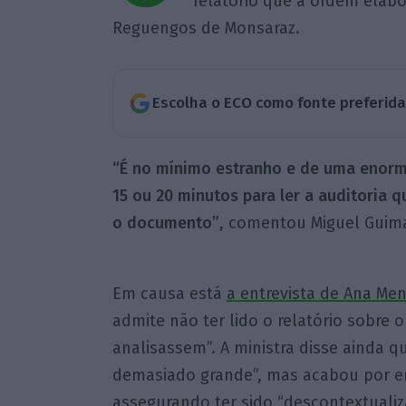
relatório que a ordem elab
Reguengos de Monsaraz.
Escolha o ECO como fonte preferid
“É no mínimo estranho e de uma enorme
15 ou 20 minutos para ler a auditoria 
o documento”
, comentou Miguel Guim
Em causa está
a entrevista de Ana M
admite não ter lido o relatório sobre 
analisassem”. A ministra disse ainda 
demasiado grande”, mas acabou por em
assegurando ter sido “descontextuali