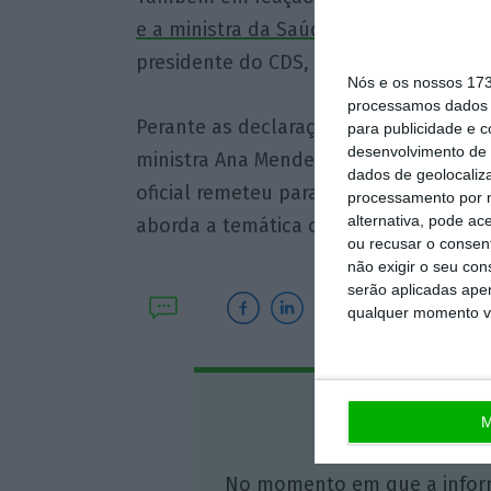
e a ministra da Saúde, Marta Temido, 
presidente do CDS, Francisco Rodrigue
Nós e os nossos 17
processamos dados p
Perante as declarações políticas que 
para publicidade e 
desenvolvimento de 
ministra Ana Mendes Godinho este sáb
dados de geolocaliza
oficial remeteu para o esclarecimento 
processamento por n
alternativa, pode ac
aborda a temática concreta do relatór
ou recusar o consen
não exigir o seu co
serão aplicadas apen
qualquer momento vol
Assine o
M
No momento em que a infor