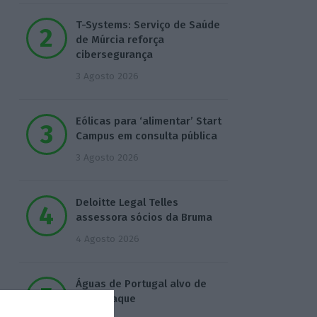
T-Systems: Serviço de Saúde
de Múrcia reforça
cibersegurança
3 Agosto 2026
Eólicas para ‘alimentar’ Start
Campus em consulta pública
3 Agosto 2026
Deloitte Legal Telles
assessora sócios da Bruma
4 Agosto 2026
Águas de Portugal alvo de
ciberataque