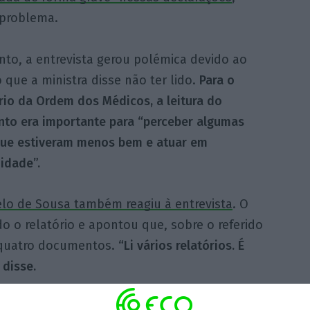
 problema.
nto, a entrevista gerou polémica devido ao
o que a ministra disse não ter lido.
Para o
rio da Ordem dos Médicos, a leitura do
to era importante para “perceber algumas
que estiveram menos bem e atuar em
idade”.
lo de Sousa também reagiu à entrevista
. O
do o relatório e apontou que, sobre o referido
 quatro documentos.
“Li vários relatórios. É
 disse.
 avisou que vai chamar Ana Mendes Godinho