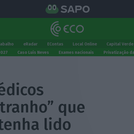
rabalho
eRadar
EContas
Local Online
Capital Verde
2027
Caso Luís Neves
Exames nacionais
Privatização d
édicos
stranho” que
tenha lido