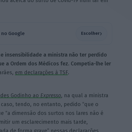
orou acerca do surto de Covid-19 num lar em
›
a no Google
Escolher
 insensibilidade a ministra não ter perdido
que a Ordem dos Médicos fez. Competia-lhe ler
arães,
em declarações à TSF
.
endes Godinho ao
Expresso
, na qual a ministra
o caso, tendo, no entanto, pedido “que o
que “a dimensão dos surtos nos lares não é
itir um esclarecimento mais tarde,
zada de forma grave” nessas declarações
,