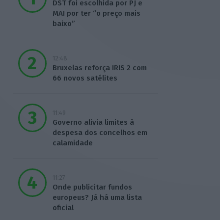
DST foi escolhida por PJ e
MAI por ter “o preço mais
baixo”
12:48
Bruxelas reforça IRIS 2 com
66 novos satélites
11:49
Governo alivia limites à
despesa dos concelhos em
calamidade
11:27
Onde publicitar fundos
europeus? Já há uma lista
oficial