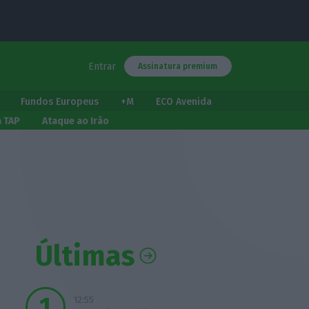
Entrar
Assinatura premium
Fundos Europeus
+M
ECO Avenida
a TAP
Ataque ao Irão
Últimas
12:55