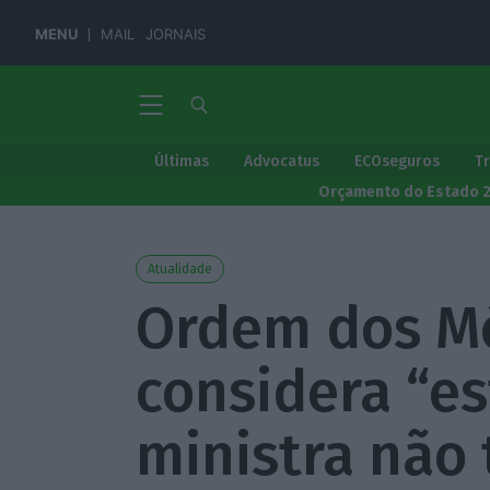
MENU
MAIL
JORNAIS
Últimas
Advocatus
ECOseguros
T
Orçamento do Estado 
Atualidade
Ordem dos M
considera “e
ministra não 