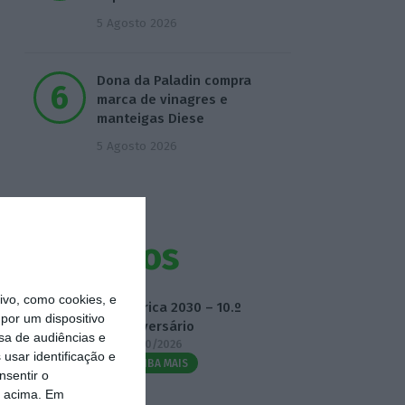
5 Agosto 2026
Dona da Paladin compra
marca de vinagres e
manteigas Diese
5 Agosto 2026
Eventos
vo, como cookies, e
Fábrica 2030 – 10.º
por um dispositivo
Aniversário
sa de audiências e
14/10/2026
usar identificação e
SAIBA MAIS
nsentir o
o acima. Em