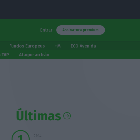
Entrar
Assinatura premium
Fundos Europeus
+M
ECO Avenida
a TAP
Ataque ao Irão
Últimas
21:14