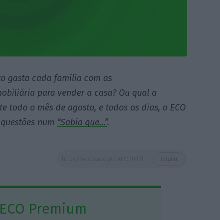
o gasta cada família com as
biliária para vender a casa? Ou qual a
e todo o mês de agosto, e todos os dias, o ECO
s questões num
“Sabia que…”
.
https://eco.sapo.pt/2020/08/18/quanto-cobra-uma-imobiliaria-para-vender-uma-casa-e-para-arrendar/
Copiar
 ECO Premium