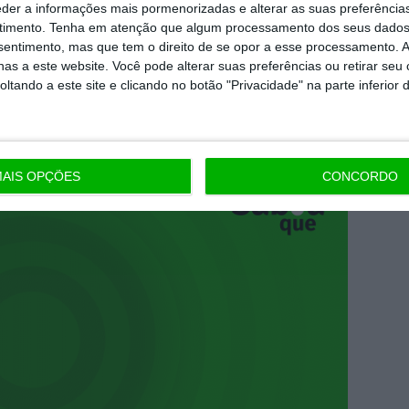
eder a informações mais pormenorizadas e alterar as suas preferência
ta comissão, as
imobiliárias cobram uma taxa
timento.
Tenha em atenção que algum processamento dos seus dados
nsentimento, mas que tem o direito de se opor a esse processamento. A
para arrendar ou vender
. Essa taxa vai cobrir
as a este website. Você pode alterar suas preferências ou retirar seu
vel, etc. Esta taxa é cobrada
tando a este site e clicando no botão "Privacidade" na parte inferior 
rrendado/vendido ou não.
AIS OPÇÕES
CONCORDO