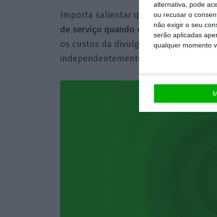
alternativa, pode ac
Importa salientar que, para além des
ou recusar o consen
não exigir o seu co
de serviço quando colocam um imóvel 
serão aplicadas apen
os custos da divulgação, visitas ao imó
qualquer momento vol
independentemente de o imóvel ser a
M