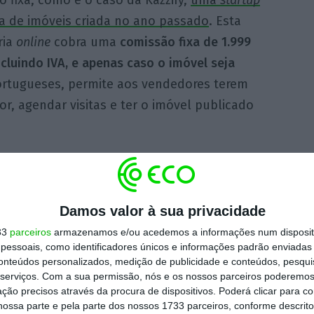
 fixa, como é o caso da Kazzify,
uma
startup
a de imóveis criada no ano passado
. Esta
ria
online
cobra uma
comissão fixa de 1.999
ncluindo IVA, e apenas caso o imóvel seja
ortugueses, permite aos vendedores terem
r, agendar visitas e ter o imóvel publicado
efy, fundada em 2017, e com mais de 2.000
a altura. A empresa cobra uma
taxa fixa de
veis à venda até 150.000 euros) ou 4.490
Damos valor à sua privacidade
venda a partir de 150 mil euros) e apenas se o
33
parceiros
armazenamos e/ou acedemos a informações num dispositi
essoais, como identificadores únicos e informações padrão enviadas 
nte inclui fotos profissionais do imóvel,
conteúdos personalizados, medição de publicidade e conteúdos, pesqui
s ao imóveis, seleção dos compradores e
serviços.
Com a sua permissão, nós e os nossos parceiros poderemos 
ção precisos através da procura de dispositivos. Poderá clicar para co
ossa parte e pela parte dos nossos 1733 parceiros, conforme descrit