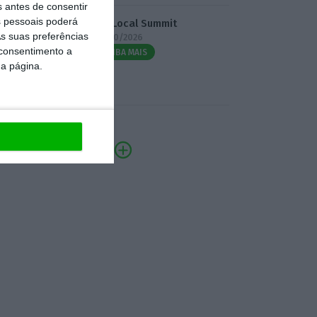
s antes de consentir
 pessoais poderá
3.º Local Summit
s suas preferências
07/10/2026
 consentimento a
SAIBA MAIS
da página.