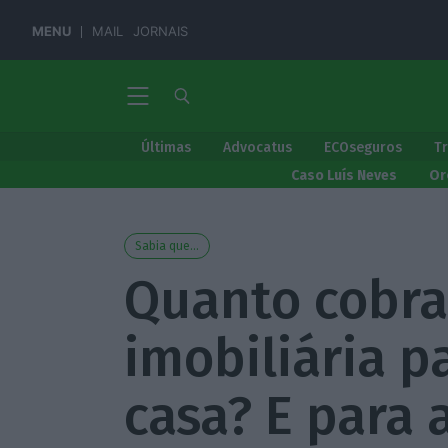
MENU
MAIL
JORNAIS
Últimas
Advocatus
ECOseguros
T
Caso Luís Neves
Or
Sabia que...
Quanto cobr
imobiliária 
casa? E para 