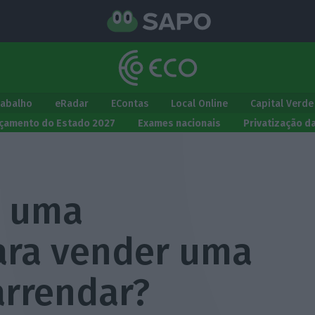
rabalho
eRadar
EContas
Local Online
Capital Verde
çamento do Estado 2027
Exames nacionais
Privatização d
a uma
para vender uma
arrendar?