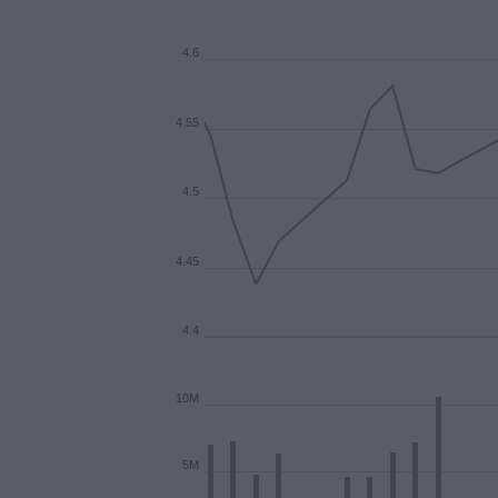
4.6
4.55
4.5
4.45
4.4
10M
5M