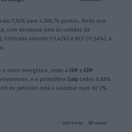
 caiu 0,16% para 4.286,76 pontos. Ainda que
a, com destaque para as subidas da
, Corticeira Amorim (+3,42%) e BCP (+1,54%), a
a.
o o setor energético, onde a
EDP
e
EDP
etivamente, e a petrolífera
Galp
cedeu 0,68%
ril de petróleo está a valorizar mais de 2%.
EDP S.A Rg
volume