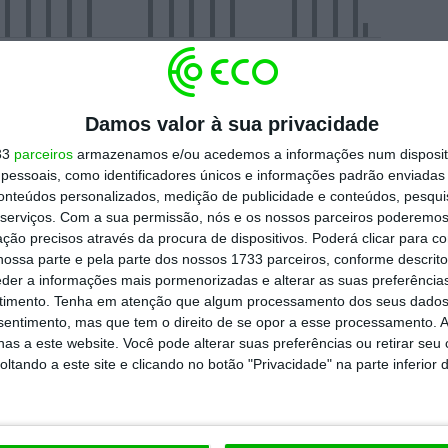
Jul
27. Jul
3. Ago
Damos valor à sua privacidade
a. O índice de referência
Stoxx 600
caiu
33
parceiros
armazenamos e/ou acedemos a informações num dispositi
Frankfurt,
as perdas bolsistas situaram-se
essoais, como identificadores únicos e informações padrão enviadas 
r desempenho pertenceu ao italiano
FTSE Mib,
conteúdos personalizados, medição de publicidade e conteúdos, pesqui
serviços.
Com a sua permissão, nós e os nossos parceiros poderemos 
ção precisos através da procura de dispositivos. Poderá clicar para co
ossa parte e pela parte dos nossos 1733 parceiros, conforme descrit
eder a informações mais pormenorizadas e alterar as suas preferência
em torno de 0,6%
. Tudo por causa das
timento.
Tenha em atenção que algum processamento dos seus dados
 Ferderal americana sinalizou ontem em
nsentimento, mas que tem o direito de se opor a esse processamento. A
as a este website. Você pode alterar suas preferências ou retirar seu
pós o impacto da pandemia.
tando a este site e clicando no botão "Privacidade" na parte inferior 
https://eco.sapo.pt/2020/09/17/energia-apaga-a-luz-na-bolsa-de-lisboa/
Copiar