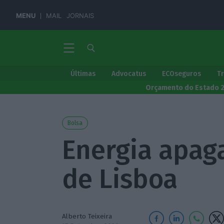
MENU
MAIL
JORNAIS
Últimas
Advocatus
ECOseguros
T
Orçamento do Estado 
Bolsa
Energia apaga
de Lisboa
Alberto Teixeira