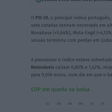
O
PSI-20,
o principal índice português,
sete cotadas tenham encerrado em alt
Novabase (+5,64%), Mota-Engil (+4,13%)
sessão terminou com perdas em Lisbo
A pressionar o índice esteve sobretud
Renováveis
caíram 0,80% e 1,42%, resp
para 9,036 euros, num dia em que o bar
EDP em queda na bolsa
1D
1M
3M
6M
1A
5A