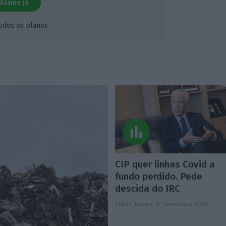
Assine já
todos os planos
CIP quer linhas Covid a
fundo perdido. Pede
descida do IRC
Flávio Nunes,
17 Setembro 2020