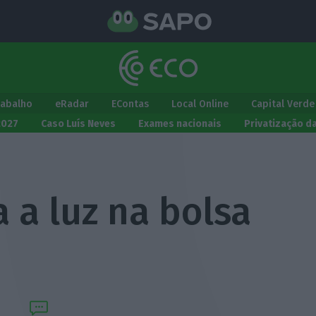
rabalho
eRadar
EContas
Local Online
Capital Verde
2027
Caso Luís Neves
Exames nacionais
Privatização d
 a luz na bolsa