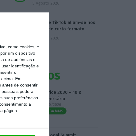
5 Agosto 2026
Disney e TikTok aliam-se nos
vídeos de curto formato
5 Agosto 2026
vo, como cookies, e
por um dispositivo
sa de audiências e
usar identificação e
Eventos
nsentir o
o acima. Em
s antes de consentir
 pessoais poderá
Fábrica 2030 – 10.º
s suas preferências
Aniversário
 consentimento a
14/10/2026
da página.
SAIBA MAIS
3.º Local Summit