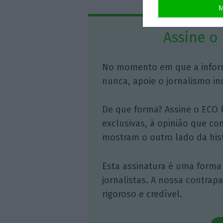
M
Assine o
No momento em que a infor
nunca, apoie o jornalismo in
De que forma? Assine o ECO 
exclusivas, à opinião que co
mostram o outro lado da hist
Esta assinatura é uma forma
jornalistas. A nossa contrap
rigoroso e credível.