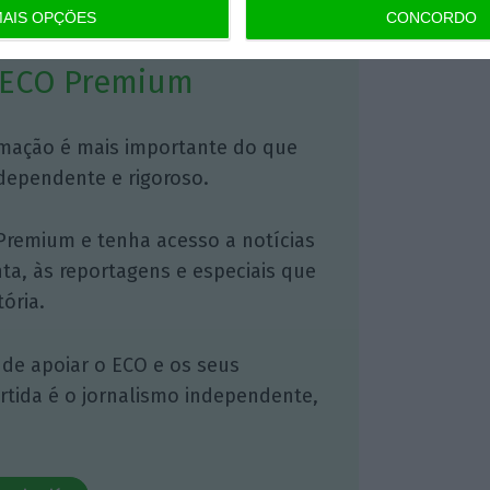
AIS OPÇÕES
CONCORDO
 ECO Premium
mação é mais importante do que
dependente e rigoroso.
Premium e tenha acesso a notícias
nta, às reportagens e especiais que
ória.
 de apoiar o ECO e os seus
artida é o jornalismo independente,