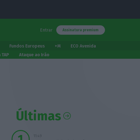
Entrar
Assinatura premium
Fundos Europeus
+M
ECO Avenida
a TAP
Ataque ao Irão
Últimas
11:49