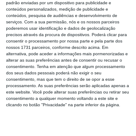
padrão enviadas por um dispositivo para publicidade e
respondemos
conteúdos personalizados, medição de publicidade e
Ler Mais
conteúdos, pesquisa de audiências e desenvolvimento de
serviços.
Com a sua permissão, nós e os nossos parceiros
poderemos usar identificação e dados de geolocalização
O que mudou então? O responsável da
precisos através da procura de dispositivos. Poderá clicar para
mineira britânica garante que “
a exploração
consentir o processamento por nossa parte e pela parte dos
nossos 1731 parceiros, conforme descrito acima. Em
tornou-se cada vez mais exigente”, com a
alternativa, pode aceder a informações mais pormenorizadas e
sustentabilidade ambiental a assumir um
alterar as suas preferências antes de consentir ou recusar o
papel central
na forma como é retirado o
consentimento.
Tenha em atenção que algum processamento
dos seus dados pessoais poderá não exigir o seu
minério do solo. “Com a adoção de medidas
consentimento, mas que tem o direito de se opor a esse
de
green e smart mining
, a Savannah irá
processamento. As suas preferências serão aplicadas apenas a
promover ativamente a eliminação ou
este website. Você pode alterar suas preferências ou retirar seu
consentimento a qualquer momento voltando a este site e
mitigação de quaisquer impactes ambientais
clicando no botão "Privacidade" na parte inferior da página.
e sociais adversos em todas as etapas da
operação, possibilitando também às
comunidades a monitorização dos trabalhos
em tempo real”, promete.