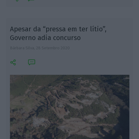
Apesar da “pressa em ter lítio”,
Governo adia concurso
Bárbara Silva,
28 Setembro 2020
L