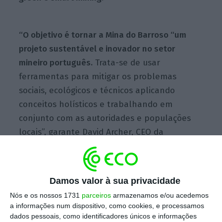
“O objetivo é tornar a Mina do Barroso “um
projeto sustentável e inovador no setor
mineiro português.
Trata-se de usar
ferramentas para mitigar os problemas
sociais, ecológicos e técnicos aplicando
conceitos holísticos e trabalhando em
conjunto com as autoridades e populações
locais”, garante David Archer, CEO da
Savannah Resources, sublinhando que
“os
trabalhos de mineração atuais nada têm a ver
com a forma como o setor mineiro trabalhava
Damos valor à sua privacidade
há 20 ou 30 anos”.
Nós e os nossos 1731
parceiros
armazenamos e/ou acedemos
a informações num dispositivo, como cookies, e processamos
dados pessoais, como identificadores únicos e informações
📹O que é o lítio? Perguntou ao google, nós