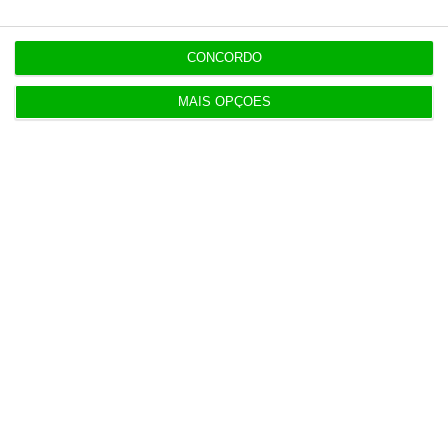
CONCORDO
MAIS OPÇÕES
Populares
Ventura diz que dívida pública evidencia “péssima
gestão”
4 Agosto 2026
Supremo espanhol condena EY a pagar a
acionistas da Gowex
5 Agosto 2026
Barcelos aprova concurso para nova ETAR de 35
milhões