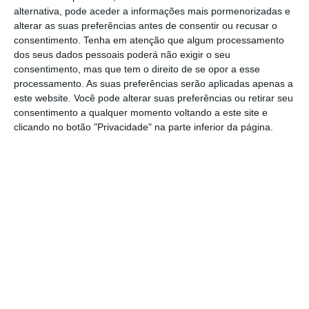
alternativa, pode aceder a informações mais pormenorizadas e
comprar por uma fração desse valor. Os
alterar as suas preferências antes de consentir ou recusar o
responsáveis da Wirecard foram ainda
consentimento.
Tenha em atenção que algum processamento
acusados ​de inflacionar artificialmente o
dos seus dados pessoais poderá não exigir o seu
consentimento, mas que tem o direito de se opor a esse
lucro operacional das empresas indianas,
processamento. As suas preferências serão aplicadas apenas a
visando aumentar o preço de aquisição.
este website. Você pode alterar suas preferências ou retirar seu
consentimento a qualquer momento voltando a este site e
clicando no botão "Privacidade" na parte inferior da página.
Parlamento alemão vai abrir inquérito ao colapso
da Wirecard
Ler Mais
A KPMG concluiu que uma investigação
subsequente da EY sobre as alegações estava
“incompleta” e que existiam evidências “que
deveriam ter sido investigadas de forma
conclusiva”. No entanto, segundo explica o