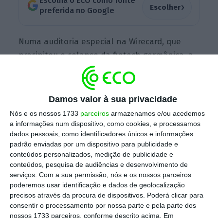
Escolha o ECO como fonte
›
Escolher
preferida no Google
Numa auditoria especial na Wirecard, que
precipitou o colapso da fintech germânica, a
KPMG escreveu uma adenda em que criticava
a EY por esta não ter feito o
acompanhamento adequado das alegações
Damos valor à sua privacidade
de fraude contabilística de 2016.
Nós e os nossos 1733
parceiros
armazenamos e/ou acedemos
a informações num dispositivo, como cookies, e processamos
dados pessoais, como identificadores únicos e informações
padrão enviadas por um dispositivo para publicidade e
Entre as alegações estava a de que a
conteúdos personalizados, medição de publicidade e
“administração sénior da Wirecard”
conteúdos, pesquisa de audiências e desenvolvimento de
secretamente detinha participações num
serviços.
Com a sua permissão, nós e os nossos parceiros
poderemos usar identificação e dados de geolocalização
fundo sedeado nas Maurícias que vendeu três
precisos através da procura de dispositivos. Poderá clicar para
empresas indianas à Wirecard, por 340
consentir o processamento por nossa parte e pela parte dos
milhões de euros, semanas depois de as
nossos 1733 parceiros, conforme descrito acima. Em