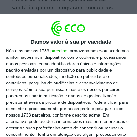
sanitária, quando comparado com outros
países da zona euro Portugal foi fortemente
atingido pela recessão causada pelo
confinamento”, registando uma contração de
Damos valor à sua privacidade
13,8% do Produto Interno Bruto (PIB) no
segundo trimestre de 2020.
Nós e os nossos 1733
parceiros
armazenamos e/ou acedemos
a informações num dispositivo, como cookies, e processamos
dados pessoais, como identificadores únicos e informações
padrão enviadas por um dispositivo para publicidade e
ISEG: Recuperação da economia vai parar no quarto
conteúdos personalizados, medição de publicidade e
trimestre
conteúdos, pesquisa de audiências e desenvolvimento de
Ler Mais
serviços.
Com a sua permissão, nós e os nossos parceiros
poderemos usar identificação e dados de geolocalização
precisos através da procura de dispositivos. Poderá clicar para
“
Portugal foi, a seguir à Grécia, o país da zona
consentir o processamento por nossa parte e pela parte dos
euro em que o consumo foi mais afetado pela
nossos 1733 parceiros, conforme descrito acima. Em
pandemia,
nomeadamente devido ao peso
alternativa, pode aceder a informações mais pormenorizadas e
alterar as suas preferências antes de consentir ou recusar o
que têm no consumo interno as atividades
consentimento.
Tenha em atenção que algum processamento