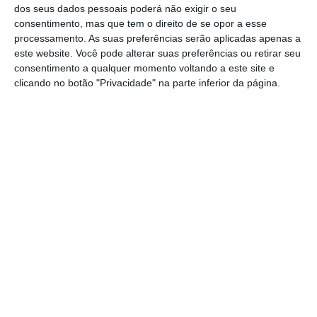
relacionadas com hotelaria e restauração,
dos seus dados pessoais poderá não exigir o seu
transportes, vestuário e calçado,
consentimento, mas que tem o direito de se opor a esse
processamento. As suas preferências serão aplicadas apenas a
entretenimento e cultura, mobiliário e artigos
este website. Você pode alterar suas preferências ou retirar seu
para a casa (cerca de 27% do PIB)”, refere.
consentimento a qualquer momento voltando a este site e
clicando no botão "Privacidade" na parte inferior da página.
“A favor da recuperação”, a Eurler Hermes diz
que “
Portugal beneficiará da retoma
internacional do comércio de bens, cujas
exportações representam 27% do PIB
nacional”.
Pelo contrário, acrescenta, “a contribuir para
moderar a velocidade da retoma estão, por
um lado, a recuperação muito comedida do
turismo – que apenas deverá atingir o nível
pré-crise em 2023 – e, por outro, a previsível