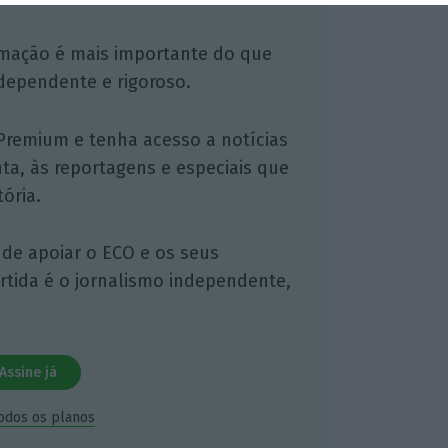
mação é mais importante do que
dependente e rigoroso.
Premium e tenha acesso a notícias
nta, às reportagens e especiais que
ória.
 de apoiar o ECO e os seus
artida é o jornalismo independente,
Assine já
todos os planos