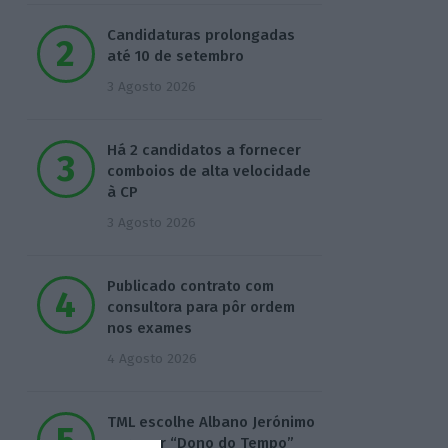
Candidaturas prolongadas
até 10 de setembro
3 Agosto 2026
Há 2 candidatos a fornecer
comboios de alta velocidade
à CP
3 Agosto 2026
Publicado contrato com
consultora para pôr ordem
nos exames
4 Agosto 2026
TML escolhe Albano Jerónimo
para ser “Dono do Tempo”