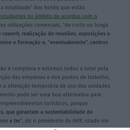
a totalidade” dos hotéis que estão
estudantes no âmbito de acordos com o
s utilizações comerciais, “de curta ou longa
e
cowork,
realização de reuniões, exposições e
sino e formação e, “eventualmente”, centros
ação é complexa e estamos todos a lutar pela
ção das empresas e dos postos de trabalho,
e a alteração temporária de uso das unidades
amento pode ser uma boa alternativa para
empreendimentos turísticos, porque
s, que garantam a sustentabilidade do
os a ter
“, diz o presidente da AHP, citado em