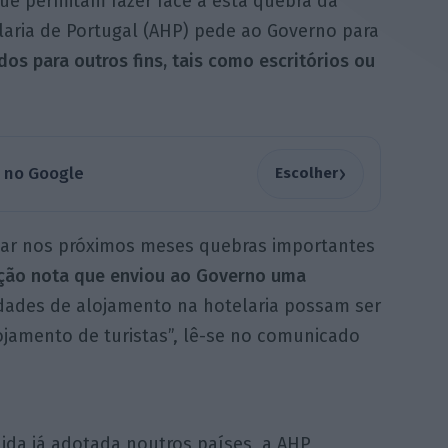
que permitam fazer face a esta quebra da
elaria de Portugal (AHP) pede ao Governo para
os para outros fins, tais como escritórios ou
›
a no Google
Escolher
star nos próximos meses quebras importantes
ção nota que enviou ao Governo uma
dades de alojamento na hotelaria possam ser
lojamento de turistas”, lê-se no comunicado
ida já adotada noutros países, a AHP