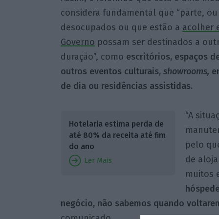
considera fundamental que “parte, ou 
desocupados ou que estão a
acolher 
Governo
possam ser destinados a outra
duração”, como
escritórios, espaços d
outros eventos culturais,
showrooms,
en
de dia ou residências assistidas.
“A situ
Hotelaria estima perda de
manuten
até 80% da receita até fim
pelo qu
do ano
de aloj
Ler Mais
muitos 
hóspede
negócio, não sabemos quando voltarem
comunicado.