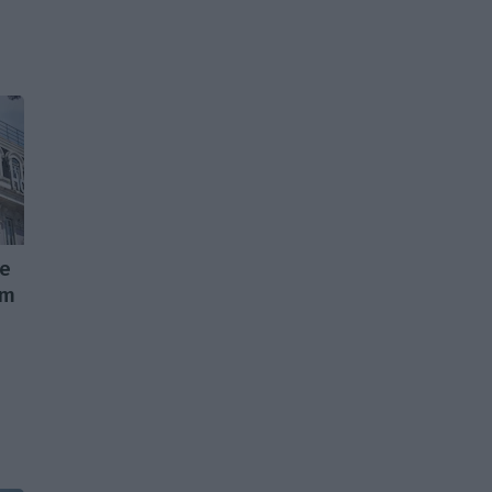
de
im