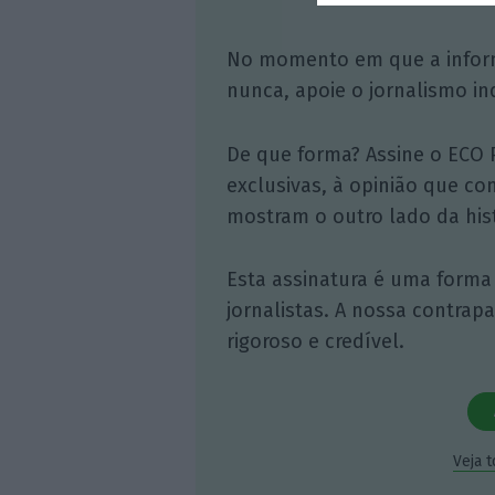
No momento em que a infor
nunca, apoie o jornalismo in
De que forma? Assine o ECO 
exclusivas, à opinião que co
mostram o outro lado da hist
Esta assinatura é uma forma
jornalistas. A nossa contrap
rigoroso e credível.
Veja 