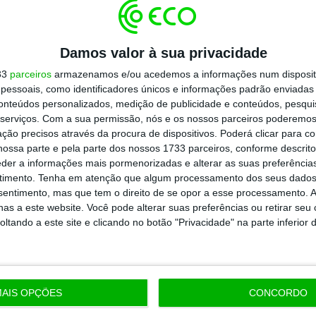
defende o uso misto dos hotéis “há muito”
Damos valor à sua privacidade
l, quer a secretária de Estado do Turismo
33
parceiros
armazenamos e/ou acedemos a informações num dispositi
s soluções”
.
essoais, como identificadores únicos e informações padrão enviadas 
conteúdos personalizados, medição de publicidade e conteúdos, pesqui
serviços.
Com a sua permissão, nós e os nossos parceiros poderemos 
itiu
antecipar que, até ao final do ano, haverá
ção precisos através da procura de dispositivos. Poderá clicar para co
telaria
, com “uma perda importante de
ossa parte e pela parte dos nossos 1733 parceiros, conforme descrit
eder a informações mais pormenorizadas e alterar as suas preferência
do “devido à segunda vaga da pandemia, as
timento.
Tenha em atenção que algum processamento dos seus dados
 Europa”.
nsentimento, mas que tem o direito de se opor a esse processamento. A
as a este website. Você pode alterar suas preferências ou retirar seu
tando a este site e clicando no botão "Privacidade" na parte inferior 
https://eco.sapo.pt/2020/11/04/hoteis-querem-poder-funcionar-como-espacos-de-cowork-de-exposicao-ou-centros-de-dia/
Copiar
AIS OPÇÕES
CONCORDO
 ECO Premium