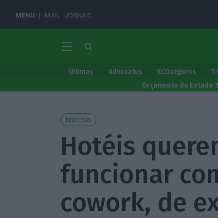
MENU
MAIL
JORNAIS
Últimas
Advocatus
ECOseguros
T
Orçamento do Estado 
Empresas
Hotéis quere
funcionar co
cowork, de e