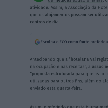
de medidas extraordinárias
, 
atividade. Assim, a Associação da Hot
que os
alojamentos possam ser utilizad
centros de dia
.
Escolha o ECO como fonte preferid
Antecipando que a “hotelaria vai regi
na ocupação e nas receitas”, a
associa
“proposta estruturada
para que as uni
utilizadas para outros fins, além do a
enviado esta quarta-feira.
Assim, e referindo que esta é uma med