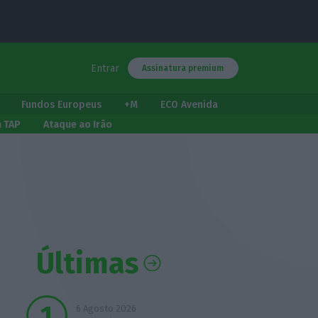
Entrar
Assinatura premium
Fundos Europeus
+M
ECO Avenida
a TAP
Ataque ao Irão
Últimas
6 Agosto 2026