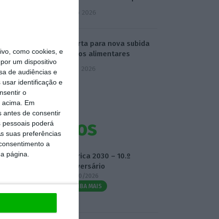
4 Agosto 2026
FAO alerta para nova subida
vo, como cookies, e
de preços alimentares
por um dispositivo
5 Agosto 2026
sa de audiências e
usar identificação e
nsentir o
o acima. Em
s antes de consentir
Eventos
 pessoais poderá
s suas preferências
 consentimento a
da página.
Fábrica 2030 – 10.º
Aniversário
14/10/2026
SAIBA MAIS