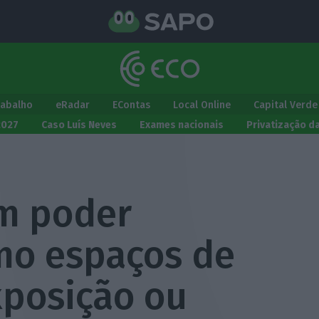
rabalho
eRadar
EContas
Local Online
Capital Verde
2027
Caso Luís Neves
Exames nacionais
Privatização d
m poder
mo espaços de
xposição ou