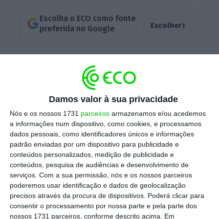
Escolha o ECO como fonte
›
Escolher
preferida no Google
A empresa procura um
profissional sénior do
setor de serviços financeiros, tecnologias de
informação e
serviços.
Damos valor à sua privacidade
Nós e os nossos 1731
parceiros
armazenamos e/ou acedemos
a informações num dispositivo, como cookies, e processamos
LinkedIn quer ajudá-lo a reforçar competências
dados pessoais, como identificadores únicos e informações
digitais
padrão enviadas por um dispositivo para publicidade e
Ler Mais
conteúdos personalizados, medição de publicidade e
conteúdos, pesquisa de audiências e desenvolvimento de
serviços.
Com a sua permissão, nós e os nossos parceiros
“Vou abraçar um novo caminho na
poderemos usar identificação e dados de geolocalização
Mastercard,
depois de muitos anos como
precisos através da procura de dispositivos. Poderá clicar para
consentir o processamento por nossa parte e pela parte dos
country manager
,
cargo em que tive
nossos 1731 parceiros, conforme descrito acima. Em