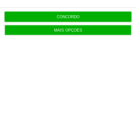
Candidaturas prolongadas até 10 de setembro
3 Agosto 2026
CONCORDO
MAIS OPÇÕES
Há 2 candidatos a fornecer comboios de alta
velocidade à CP
3 Agosto 2026
Publicado contrato com consultora para pôr
ordem nos exames
4 Agosto 2026
TML escolhe Albano Jerónimo para ser “Dono do
Tempo”
4 Agosto 2026