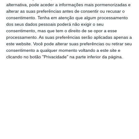
oportunidade de inaugurar o escritório de
alternativa, pode aceder a informações mais pormenorizadas e
representação da Mastercard em Portugal. Foi
alterar as suas preferências antes de consentir ou recusar o
consentimento.
Tenha em atenção que algum processamento
um caminho feito com a companhia de
dos seus dados pessoais poderá não exigir o seu
clientes, parceiros, colegas e gestores que me
consentimento, mas que tem o direito de se opor a esse
honraram com sua confiança e me
processamento. As suas preferências serão aplicadas apenas a
este website. Você pode alterar suas preferências ou retirar seu
desafiaram a fazer mais e melhor.
A todos só
consentimento a qualquer momento voltando a este site e
posso dizer: obrigado. Agora é tempo de
clicando no botão "Privacidade" na parte inferior da página.
fechar este capítulo e começar um novo
“, lê-
se na publicação do ex-
contry
manager
da
Mastercard, Paulo Raposo, numa publicação
na sua página do LinkedIn.
No anúncio para a mais recente vaga na
empresa, a Mastercard refere ainda
que todos
os trabalhadores da empresa estão em
teletrabalho
e todo o p
rocesso de