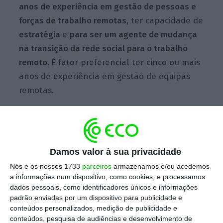
anos de experiência em gestão de pessoas e
forças de trabalho remotas
, ter capacidade de
estratégia
e
para ser um agente de mudança
na transição da rede social para o trabalho
remoto.
É fator preferencial ter cinco ou mais
anos de experiência em gestão de equipas
remotas.
E se a sua casa se tornar o seu escritório para
sempre?
Damos valor à sua privacidade
Ler Mais
Nós e os nossos 1733
parceiros
armazenamos e/ou acedemos
a informações num dispositivo, como cookies, e processamos
“O diretor de trabalho remoto será um
dados pessoais, como identificadores únicos e informações
padrão enviadas por um dispositivo para publicidade e
pensador estratégico que entende equipas
conteúdos personalizados, medição de publicidade e
distribuídas e virtuais, um excelente
conteúdos, pesquisa de audiências e desenvolvimento de