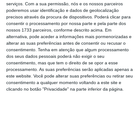
construtor de relações e um agente de
serviços.
Com a sua permissão, nós e os nossos parceiros
poderemos usar identificação e dados de geolocalização
mudança. O
candidato ideal é alguém que
precisos através da procura de dispositivos. Poderá clicar para
consiga trabalhar de forma colaborativa e
consentir o processamento por nossa parte e pela parte dos
desenvolva a estratégia da força de trabalho
nossos 1733 parceiros, conforme descrito acima. Em
alternativa, pode aceder a informações mais pormenorizadas e
remota com paixão
e com perspicácia
alterar as suas preferências antes de consentir ou recusar o
comprovadas par
a o
design experience,
consentimento.
Tenha em atenção que algum processamento
excelência de processos e gestão de
dos seus dados pessoais poderá não exigir o seu
consentimento, mas que tem o direito de se opor a esse
mudança
“, refere o Facebook
na página
processamento. As suas preferências serão aplicadas apenas a
oficial.
este website. Você pode alterar suas preferências ou retirar seu
consentimento a qualquer momento voltando a este site e
clicando no botão "Privacidade" na parte inferior da página.
[frames-chart
src=”https://s.frames.news/cards/utilizadores-
do-facebook/?locale=pt-PT&static”
width=”300px” id=”306″ slug=”utilizadores-do-
facebook” thumbnail-
url=”https://s.frames.news/cards/utilizadores-