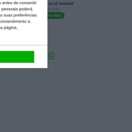
s antes de consentir
3.º Local Summit
 pessoais poderá
07/10/2026
s suas preferências
SAIBA MAIS
 consentimento a
da página.