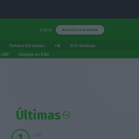
Entrar
Assinatura premium
Fundos Europeus
+M
ECO Avenida
a TAP
Ataque ao Irão
Últimas
9:00