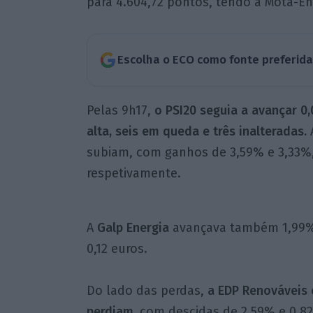
para 4.604,72 pontos, tendo a Mota-En
Escolha o ECO como fonte preferid
Pelas 9h17,
o PSI20 seguia a avançar 0
alta, seis em queda e três inalteradas.
subiam, com ganhos de 3,59% e 3,33%, 
respetivamente.
A
Galp Energia
avançava também 1,99%, 
0,12 euros.
Do lado das perdas,
a EDP Renováveis 
perdiam,
com descidas de 2,59% e 0,82%