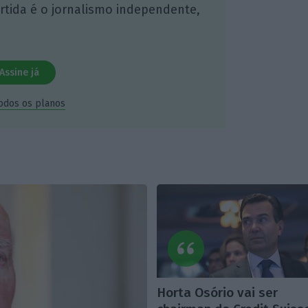
artida é o jornalismo independente,
Assine já
todos os planos
Horta Osório vai ser