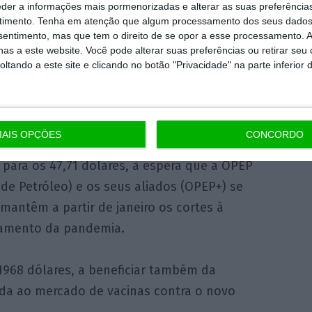
eder a informações mais pormenorizadas e alterar as suas preferência
nvolvimento Económico (OCDE),
mas também
timento.
Tenha em atenção que algum processamento dos seus dados
nsentimento, mas que tem o direito de se opor a esse processamento. A
ial na Europa e nos EUA.
as a este website. Você pode alterar suas preferências ou retirar seu
tando a este site e clicando no botão "Privacidade" na parte inferior 
 Reserva Federal norte-americana (Fed),
so.
AIS OPÇÕES
CONCORDO
o do crude Brent, de referência na Europa,
para os 47,71 dólares, à espera que a OPEP
de Petróleo) e os seus aliados (OPEP+) se
 mantêm a partir de janeiro os cortes à
vamento da pandemia.
,1968 dólares, a beneficiar também da
da ao mercado de vacinas contra o novo