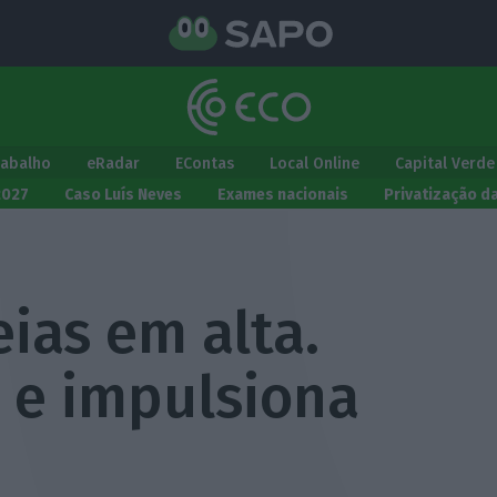
rabalho
eRadar
EContas
Local Online
Capital Verde
2027
Caso Luís Neves
Exames nacionais
Privatização d
ias em alta.
 e impulsiona