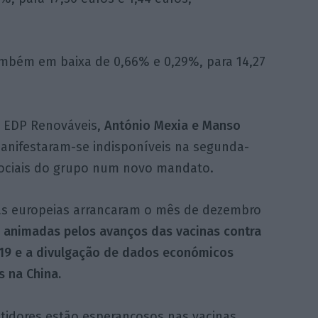
ambém em baixa de 0,66% e 0,29%, para 14,27
a EDP Renováveis,
António Mexia e Manso
anifestaram-se indisponíveis na segunda-
s sociais do grupo num novo mandato.
as europeias arrancaram o mês de dezembro
,
animadas pelos avanços das vacinas contra
-19 e a divulgação de dados económicos
s na China.
stidores estão esperançosos nas vacinas