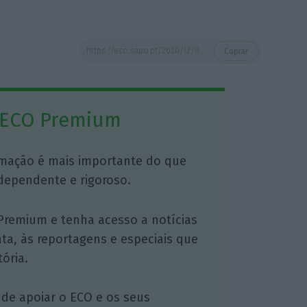
https://eco.sapo.pt/2020/12/01/bolsas-europeias-em-alta-galp-sobe-2-e-impulsiona-lisboa/
Copiar
 ECO Premium
mação é mais importante do que
dependente e rigoroso.
Premium e tenha acesso a notícias
nta, às reportagens e especiais que
ória.
 de apoiar o ECO e os seus