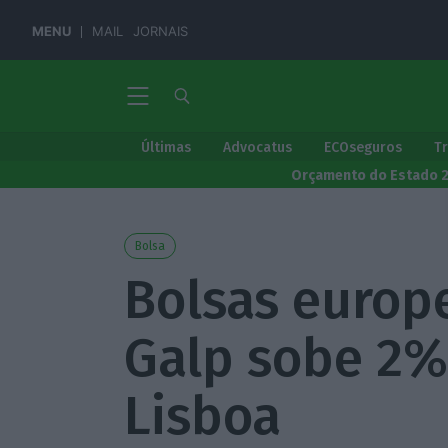
MENU
MAIL
JORNAIS
Últimas
Advocatus
ECOseguros
T
Orçamento do Estado 
Bolsa
Bolsas europe
Galp sobe 2%
Lisboa