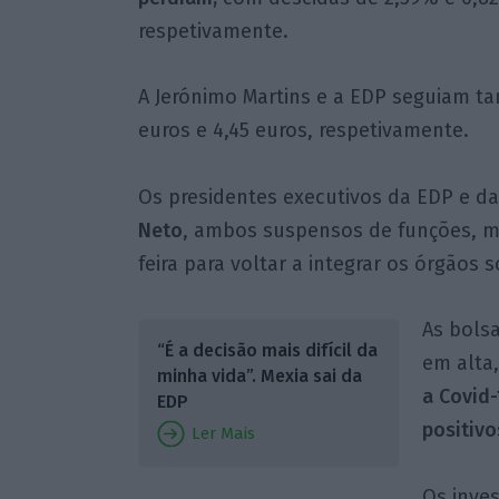
respetivamente.
A Jerónimo Martins e a EDP seguiam t
euros e 4,45 euros, respetivamente.
Os presidentes executivos da EDP e d
Neto
, ambos suspensos de funções, m
feira para voltar a integrar os órgão
As bols
“É a decisão mais difícil da
em alta
minha vida”. Mexia sai da
a Covid
EDP
positivo
Ler Mais
Os inve