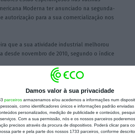
-americana Moderna ter anunciado na segunda-
de autorização para a sua comercialização nos
eira que a sua atividade industrial melhorou
da desde novembro de 2010, segundo o índice
ém abriram o mês de dezembro em alta, com
anto Xangai subiu 1,77% e Hong Kong 0,75%.
Damos valor à sua privacidade
33
parceiros
armazenamos e/ou acedemos a informações num dispositi
essoais, como identificadores únicos e informações padrão enviadas 
es de Wall Street também apontam para uma
conteúdos personalizados, medição de publicidade e conteúdos, pesqui
 a animar a Europa.
serviços.
Com a sua permissão, nós e os nossos parceiros poderemos 
ção precisos através da procura de dispositivos. Poderá clicar para co
ossa parte e pela parte dos nossos 1733 parceiros, conforme descrit
ação das previsões económicas da