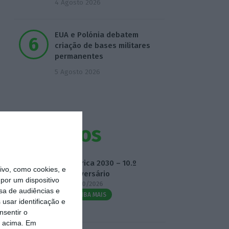
4 Agosto 2026
EUA e Polónia debatem
criação de bases militares
permanentes
5 Agosto 2026
Eventos
Fábrica 2030 – 10.º
vo, como cookies, e
Aniversário
por um dispositivo
14/10/2026
sa de audiências e
SAIBA MAIS
usar identificação e
nsentir o
o acima. Em