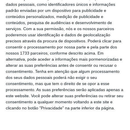
exportador de azeitonas e detém a quarta
dados pessoais, como identificadores únicos e informações
padrão enviadas por um dispositivo para publicidade e
maior frota pesqueira (7.700 embarcações).
conteúdos personalizados, medição de publicidade e
conteúdos, pesquisa de audiências e desenvolvimento de
Relativamente ao conjunto dos 27 Estados-
serviços.
Com a sua permissão, nós e os nossos parceiros
poderemos usar identificação e dados de geolocalização
membros, o peso relativo de Portugal na área
precisos através da procura de dispositivos. Poderá clicar para
da UE é de 2,2% (92.200 km2), o de população
consentir o processamento por nossa parte e pela parte dos
é de 2,3% (dez milhões de habitantes) e o do
nossos 1733 parceiros, conforme descrito acima. Em
alternativa, pode aceder a informações mais pormenorizadas e
Produto Interno Bruto (PIB) de 1,5%.
alterar as suas preferências antes de consentir ou recusar o
consentimento.
Tenha em atenção que algum processamento
A ‘tradução’ de Portugal em números destaca
dos seus dados pessoais poderá não exigir o seu
consentimento, mas que tem o direito de se opor a esse
ainda que
o PIB ‘per capita’ nacional é de
processamento. As suas preferências serão aplicadas apenas a
20.740 euros
, 79% da média da UE (31.160
este website. Você pode alterar suas preferências ou retirar seu
euros).
consentimento a qualquer momento voltando a este site e
clicando no botão "Privacidade" na parte inferior da página.
Ainda no campo económico, Portugal
apresenta uma taxa de inflação média anual