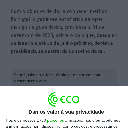
Com o objetivo de dar a conhecer melhor
Portugal, o gabinete estatístico europeu
divulgou alguns dados, com base a 01 de
dezembro de 2020, sobre o país que,
desde 01
de janeiro e até 30 de junho próximo, detém a
presidência semestral do Conselho da UE.
Saúde, ciência e tech. Conheça os cursos com
desemprego zero
Ler Mais
Para além da segunda maior taxa de
Damos valor à sua privacidade
licenciados em engenharia
,
Portugal é o
Nós e os nossos 1733
parceiros
armazenamos e/ou acedemos
principal produtor de bicicletas na UE
, o maior
a informações num dispositivo, como cookies, e processamos