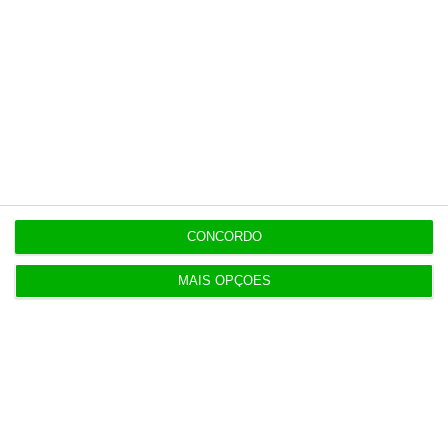
Esta assinatura é uma forma de apoiar
o ECO e os seus jornalistas. A nossa
contrapartida é o jornalismo
independente, rigoroso e credível.
Assine já
Veja todos os planos
CONCORDO
MAIS OPÇÕES
Últimas
21:22
Sismo na Colômbia atinge economia travada pela