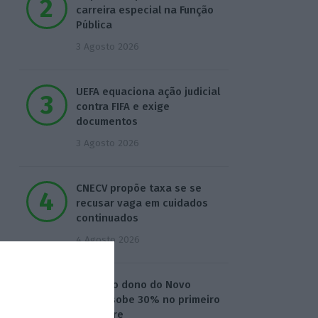
carreira especial na Função
Pública
3 Agosto 2026
UEFA equaciona ação judicial
contra FIFA e exige
documentos
3 Agosto 2026
CNECV propõe taxa se se
recusar vaga em cuidados
continuados
4 Agosto 2026
Lucro do dono do Novo
Banco sobe 30% no primeiro
semestre