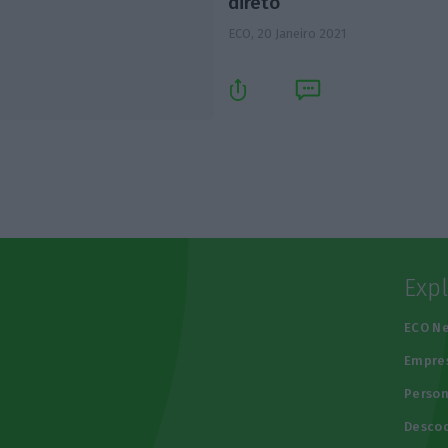
direto
ECO,
20 Janeiro 2021
Exp
e
ECO N
Empre
Person
Descod