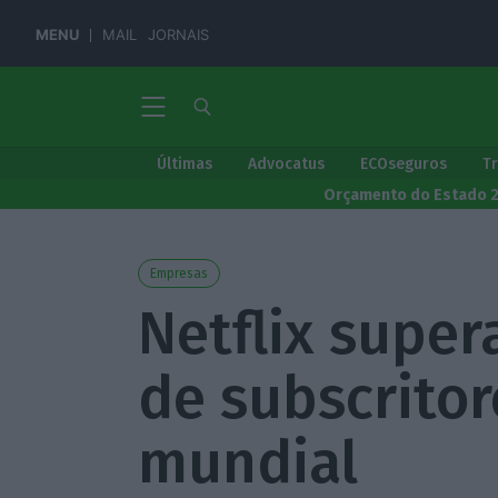
MENU
MAIL
JORNAIS
Últimas
Advocatus
ECOseguros
T
Orçamento do Estado 
Empresas
Netflix super
de subscritor
mundial