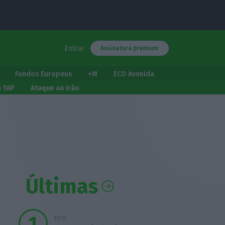
Entrar
Assinatura premium
Fundos Europeus
+M
ECO Avenida
a TAP
Ataque ao Irão
Últimas
10:11