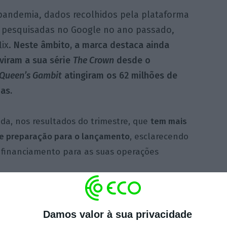
andemia, dados recolhidos pela plataforma
s pesquisadas no Google no ano passado,
lix.
Neste âmbito, a marca destaca ainda
viram a sua série
The Crown
desde o
 Queen’s Gambit
atingiram os 62 milhões de
as.
da, nos resultados do trimestre, que
tem mais
de preparação para o lançamento
, esclarecendo
s financiamento para as suas operações
to acontece ainda num
contexto de concorrência
que nunca antes tinha sido sentida pela
Damos valor à sua privacidade