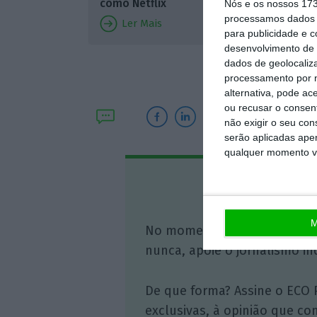
Netflix
como Netflix
Nós e os nossos 17
processamos dados p
de plata
Ler Mais
para publicidade e 
Peaco
e
desenvolvimento de 
Paramo
dados de geolocaliza
processamento por n
alternativa, pode ac
ou recusar o consen
não exigir o seu co
serão aplicadas apen
qualquer momento vol
Assine o
M
No momento em que a infor
nunca, apoie o jornalismo in
De que forma? Assine o ECO 
exclusivas, à opinião que co