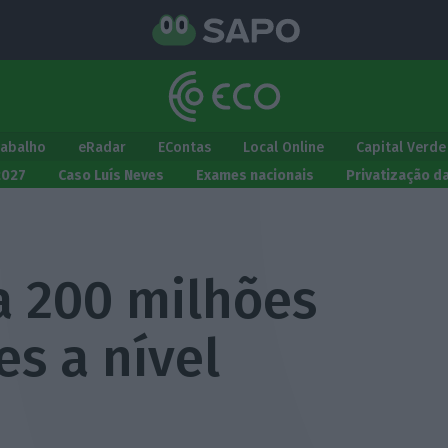
rabalho
eRadar
EContas
Local Online
Capital Verde
2027
Caso Luís Neves
Exames nacionais
Privatização d
a 200 milhões
es a nível