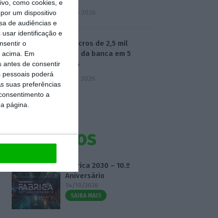
vo, como cookies, e
4 Agosto 2026
por um dispositivo
sa de audiências e
usar identificação e
📊 Os lucros de 2,5 mil
nsentir o
milhões da banca em 5
o acima. Em
gráficos
s antes de consentir
 pessoais poderá
5 Agosto 2026
s suas preferências
 consentimento a
da página.
Eventos
Fábrica 2030 – 10.º
Aniversário
14/10/2026
SAIBA MAIS