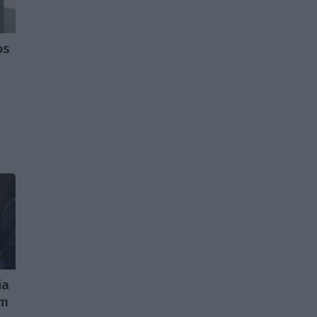
os
ia
em