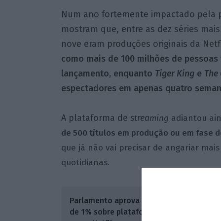
Num ano fortemente impactado pela p
mostram que, entre as dez séries mai
nove eram produções originais da Netf
como mais de 100 milhões de pessoas 
lançamento, enquanto
Tiger King
e
The
espectadores em apenas quatro seman
A plataforma de
strea
ming
adiantou ain
de 500 títulos em produção ou em fase 
que já não vai precisar de angariar mai
quotidianas.
Tudo is
Parlamento aprova taxa
elevada,
de 1% sobre plataformas