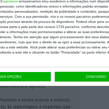
, nomeadamente devido ao surgimento recente
33
parceiros
armazenamos e/ou acedemos a informações num dispositi
essoais, como identificadores únicos e informações padrão enviadas 
HBO
formas alternativas, como a Disney+,
Max
conteúdos personalizados, medição de publicidade e conteúdos, pesqui
ck
, aguardando-se ainda o nascimento da
serviços.
Com a sua permissão, nós e os nossos parceiros poderemos 
unt
+ durante o ano de 2021.
ção precisos através da procura de dispositivos. Poderá clicar para co
ossa parte e pela parte dos nossos 1733 parceiros, conforme descrit
eder a informações mais pormenorizadas e alterar as suas preferência
timento.
Tenha em atenção que algum processamento dos seus dados
https://eco.sapo.pt/2021/01/20/netflix-supera-200-milhoes-de-subscritores-a-nivel-mundial/
Copiar
nsentimento, mas que tem o direito de se opor a esse processamento. A
as a este website. Você pode alterar suas preferências ou retirar seu
tando a este site e clicando no botão "Privacidade" na parte inferior 
 ECO Premium
AIS OPÇÕES
CONCORDO
mação é mais importante do que
dependente e rigoroso.
Premium e tenha acesso a notícias
nta, às reportagens e especiais que