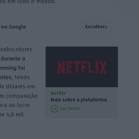
gos em todo o mundo.
›
a no Google
Escolher
subscritores
,
durante a
eaming
foi
antes
, tendo
de dólares em
Netflix
em comparação
Mais sobre a plataforma
ca ao lucro
Ver Perfil
a 4,6 mil