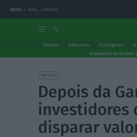
MENU
MAIL
JORNAIS
Últimas
Advocatus
ECOseguros
T
Orçamento do Estado 
Mercados
Depois da Ga
investidores
disparar valo