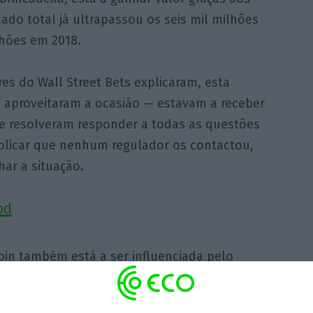
cado total já ultrapassou os seis mil milhões
lhões em 2018.
s do Wall Street Bets explicaram, esta
 E aproveitaram a ocasião — estavam a receber
e resolveram responder a todas as questões
xplicar que nenhum regulador os contactou,
ar a situação.
od
oin também está a ser influenciada pelo
riptomoedas.
O CEO da Tesla resolveu pôr a
ua conta pessoal
no Twitter e o valor da