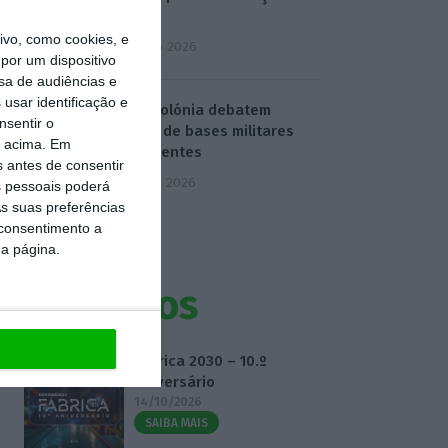
água
vo, como cookies, e
4 Agosto 2026
por um dispositivo
sa de audiências e
usar identificação e
EUA e Polónia debatem
nsentir o
criação de bases militares
o acima. Em
permanentes
s antes de consentir
5 Agosto 2026
 pessoais poderá
s suas preferências
 consentimento a
da página.
Eventos
Fábrica 2030 – 10.º
Aniversário
14/10/2026
SAIBA MAIS