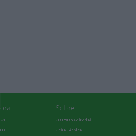
lorar
Sobre
ews
Estatuto Editorial
sas
Ficha Técnica