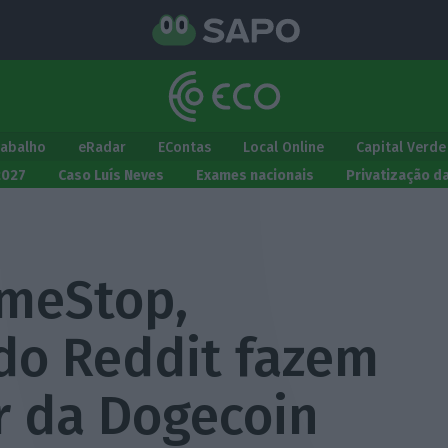
rabalho
eRadar
EContas
Local Online
Capital Verde
2027
Caso Luís Neves
Exames nacionais
Privatização d
meStop,
 do Reddit fazem
r da Dogecoin