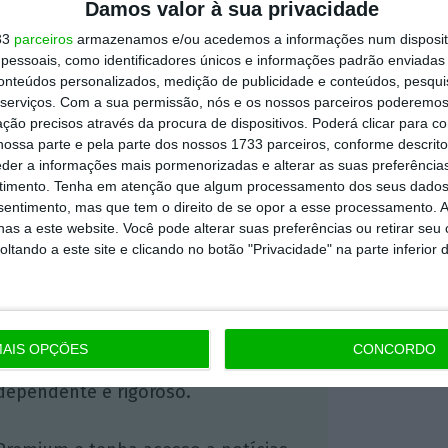
Damos valor à sua privacidade
 dos 40 mil dólares a unidade.
33
parceiros
armazenamos e/ou acedemos a informações num dispositi
essoais, como identificadores únicos e informações padrão enviadas 
de uma bitcoin avança 11,6% para 36.008,46
conteúdos personalizados, medição de publicidade e conteúdos, pesqui
 a crescer a partir do final do ano passado
,
serviços.
Com a sua permissão, nós e os nossos parceiros poderemos 
ção precisos através da procura de dispositivos. Poderá clicar para co
40.519,45 a 8 de janeiro deste ano.
ossa parte e pela parte dos nossos 1733 parceiros, conforme descrit
eder a informações mais pormenorizadas e alterar as suas preferência
timento.
Tenha em atenção que algum processamento dos seus dados
https://eco.sapo.pt/2021/01/29/depois-da-gamestop-investidores-do-reddit-fazem-disparar-valor-da-dogecoin/
Copiar
nsentimento, mas que tem o direito de se opor a esse processamento. A
as a este website. Você pode alterar suas preferências ou retirar seu
tando a este site e clicando no botão "Privacidade" na parte inferior 
 ECO Premium
AIS OPÇÕES
CONCORDO
mação é mais importante do que
dependente e rigoroso.