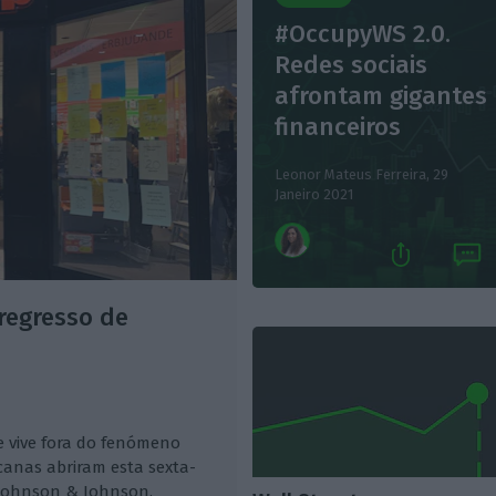
#OccupyWS 2.0.
Redes sociais
afrontam gigantes
financeiros
Leonor Mateus Ferreira,
29
Janeiro 2021
regresso de
e vive fora do fenómeno
canas abriram esta sexta-
 Johnson & Johnson.