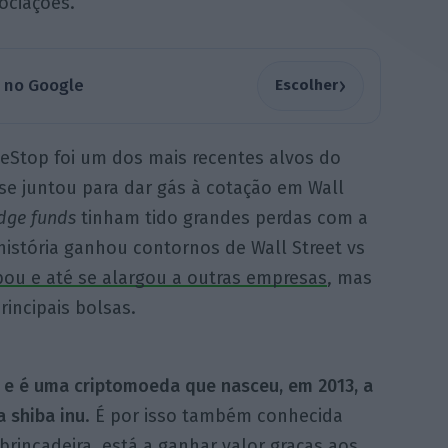
ociações.
›
a no Google
Escolher
eStop foi um dos mais recentes alvos do
 se juntou para dar gás à cotação em Wall
dge funds
tinham tido grandes perdas com a
 história ganhou contornos de Wall Street vs
ou e até se alargou a outras empresas
, mas
incipais bolsas.
 e é uma criptomoeda que nasceu, em 2013, a
 shiba inu
. É por isso também conhecida
incadeira, está a ganhar valor graças aos