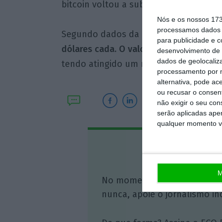
bitcoin voltou a subir, aproximando-se
Nós e os nossos 17
processamos dados p
Segundo dados da CoinDesk,
o preço 
para publicidade e 
dólares cada. O valor da bitcoin voltou
desenvolvimento de 
dados de geolocaliza
tendo atingido um máximo histórico de 
processamento por n
alternativa, pode ac
ou recusar o consen
não exigir o seu co
serão aplicadas apen
qualquer momento vol
Assine o
M
No momento em que a infor
nunca, apoie o jornalismo in