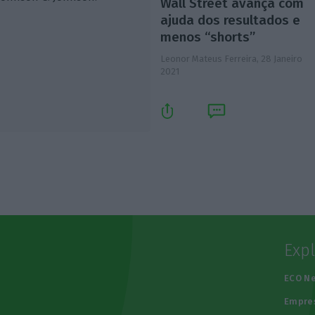
Wall Street avança com
ajuda dos resultados e
menos “shorts”
Leonor Mateus Ferreira,
28 Janeiro
2021
Exp
e
ECO N
Empre