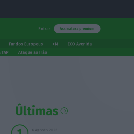
Entrar
Assinatura premium
Fundos Europeus
+M
ECO Avenida
a TAP
Ataque ao Irão
Últimas
6 Agosto 2026