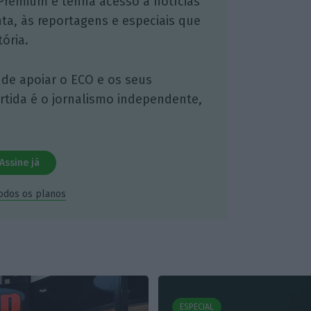
Premium e tenha acesso a notícias
nta, às reportagens e especiais que
ória.
 de apoiar o ECO e os seus
artida é o jornalismo independente,
Assine já
todos os planos
ESPECIAL