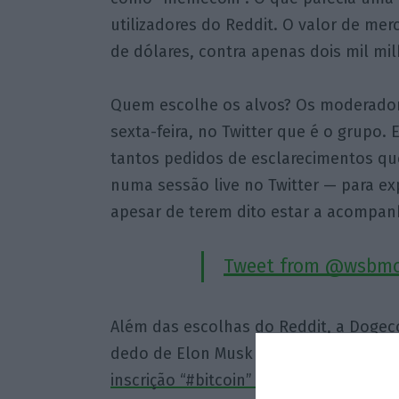
utilizadores do Reddit. O valor de mer
de dólares, contra apenas dois mil mi
Quem escolhe os alvos? Os moderadore
sexta-feira, no Twitter que é o grupo.
tantos pedidos de esclarecimentos qu
numa sessão live no Twitter — para e
apesar de terem dito estar a acompanh
Tweet from @wsbm
Além das escolhas do Reddit, a Dogec
dedo de Elon Musk no mercado das c
inscrição “#bitcoin” na descrição da s