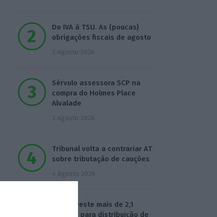
Do IVA à TSU. As (poucas)
obrigações fiscais de agosto
3 Agosto 2026
Sérvulo assessora SCP na
compra do Holmes Place
Alvalade
3 Agosto 2026
Tribunal volta a contrariar AT
sobre tributação de cauções
4 Agosto 2026
Beja investe mais de 2,1
milhões para distribuição de