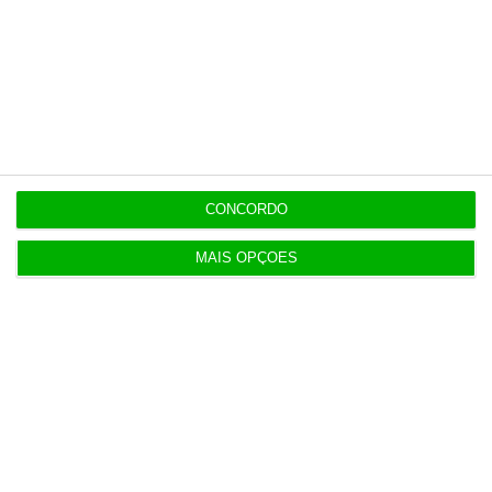
Veja todos os planos
Últimas
CONCORDO
19:53
Diretor financeiro da PJ nega obras feitas por
MAIS OPÇÕES
amigo do MAI
19:53
Trump recorre ao Supremo após tribunal parar
salão de baile
19:42