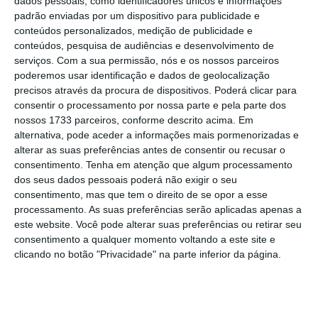
dados pessoais, como identificadores únicos e informações
vice-presidente da Associação Portuguesa de
padrão enviadas por um dispositivo para publicidade e
Promotores e Investidores Imobiliários (APPII).
conteúdos personalizados, medição de publicidade e
conteúdos, pesquisa de audiências e desenvolvimento de
serviços.
Com a sua permissão, nós e os nossos parceiros
poderemos usar identificação e dados de geolocalização
A associação vê com bons olhos o facto de o
precisos através da procura de dispositivos. Poderá clicar para
Governo ter decidido adiar para janeiro de
consentir o processamento por nossa parte e pela parte dos
2022 (
em vez de julho de 2021
, como
nossos 1733 parceiros, conforme descrito acima. Em
alternativa, pode aceder a informações mais pormenorizadas e
anunciado primeiramente) a implementação
alterar as suas preferências antes de consentir ou recusar o
destas mudanças.
“Vemos, naturalmente, com
consentimento.
Tenha em atenção que algum processamento
agrado o facto de o Governo nos ter concedido
dos seus dados pessoais poderá não exigir o seu
consentimento, mas que tem o direito de se opor a esse
cerca de um ano”.
Período que, diz o
processamento. As suas preferências serão aplicadas apenas a
responsável, vai permitir uma tentativa de
este website. Você pode alterar suas preferências ou retirar seu
adequação de alguns investimentos.
consentimento a qualquer momento voltando a este site e
clicando no botão "Privacidade" na parte inferior da página.
A principal mudança a aplicar a partir do
próximo ano tem a ver com a atribuição dos
vistos
gold
através do investimento em