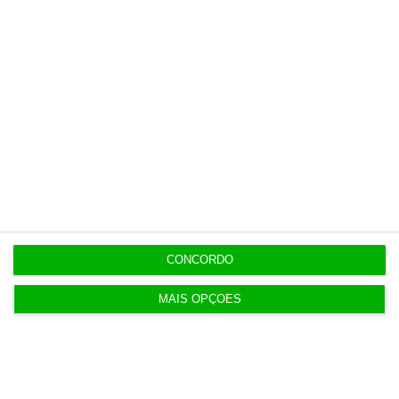
Esta assinatura é uma forma de apoiar
o ECO e os seus jornalistas. A nossa
contrapartida é o jornalismo
independente, rigoroso e credível.
Assine já
Veja todos os planos
CONCORDO
MAIS OPÇÕES
Últimas
10:39
Mais sanções para reincidentes na discriminação