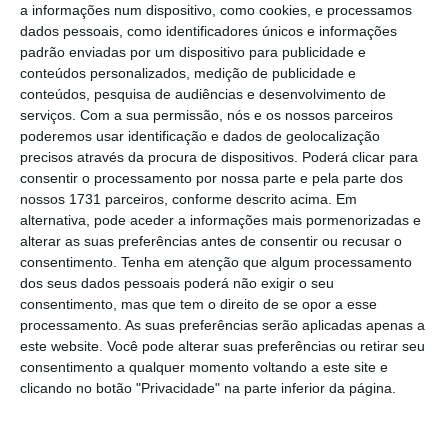
terem sido os primeiros a desconfinar,
a informações num dispositivo, como cookies, e processamos
dados pessoais, como identificadores únicos e informações
decorre em paralelo à vacinação das
padrão enviadas por um dispositivo para publicidade e
populações mais frágeis incluídas na primeira
conteúdos personalizados, medição de publicidade e
fase de vacinação.
conteúdos, pesquisa de audiências e desenvolvimento de
serviços.
Com a sua permissão, nós e os nossos parceiros
poderemos usar identificação e dados de geolocalização
precisos através da procura de dispositivos. Poderá clicar para
Houve
120 mil pessoas que viram a sua
consentir o processamento por nossa parte e pela parte dos
vacinação adiada
esta semana por causa da
nossos 1731 parceiros, conforme descrito acima. Em
suspensão da vacina da AstraZeneca, mas
alternativa, pode aceder a informações mais pormenorizadas e
alterar as suas preferências antes de consentir ou recusar o
Gouveia e Melo especificou que o atraso será
consentimento.
Tenha em atenção que algum processamento
compensado na próxima semana e meia.
No
dos seus dados pessoais poderá não exigir o seu
segundo trimestre, Portugal receberá 1,5
consentimento, mas que tem o direito de se opor a esse
processamento. As suas preferências serão aplicadas apenas a
milhões de doses da vacina da
AstraZeneca
este website. Você pode alterar suas preferências ou retirar seu
em vez das 4,4 milhões de doses inicialmente
consentimento a qualquer momento voltando a este site e
indicadas pela empresa anglo-sueca, sendo
clicando no botão "Privacidade" na parte inferior da página.
que o plano de vacinação já está adaptados
aos números mais recentes.