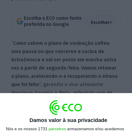
Escolha o ECO como fonte
›
Escolher
preferida no Google
“
Como sabem o plano de vacinação sofreu
uma pausa no que concerne a vacina da
AstraZeneca e vai ser posto em marcha outra
vez a partir de segunda-feira. Vamos retomar
o plano, acelerando-o e recuperando o atraso
que foi feito
“, garantiu o vice-almirante
Henrique Gouveia e Melo, referindo que
os
docentes e não docentes começam a ser
vacinados no fim de semana de 27 e 28 de
março
. Graças Freitas acrescentou que esta
Damos valor à sua privacidade
vacinação dos professores e funcionários, por
Nós e os nossos 1731
parceiros
armazenamos e/ou acedemos