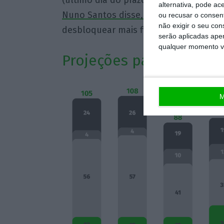
(último dia do prazo para ser feito) e
alternativa, pode ac
Nuno Santos disse, na semana passa
ou recusar o consen
não exigir o seu co
desbloquear mais financiamento públ
serão aplicadas apen
qualquer momento vol
Projeções para a frota 
M