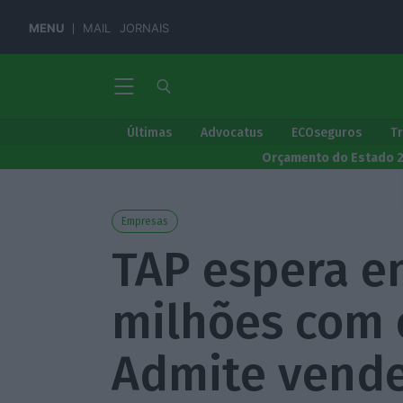
MENU
MAIL
JORNAIS
Últimas
Advocatus
ECOseguros
T
Orçamento do Estado 
Empresas
TAP espera en
milhões com o
Admite vende