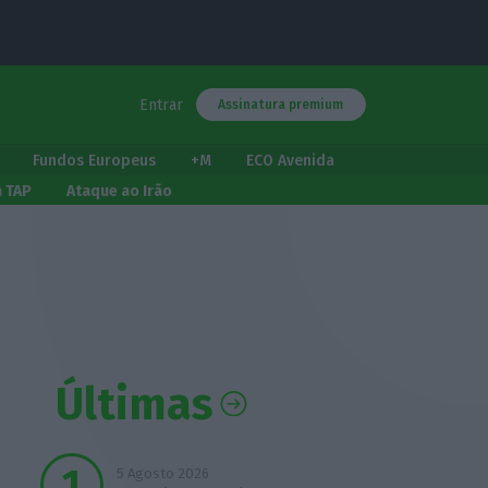
Entrar
Assinatura premium
Fundos Europeus
+M
ECO Avenida
a TAP
Ataque ao Irão
Últimas
5 Agosto 2026