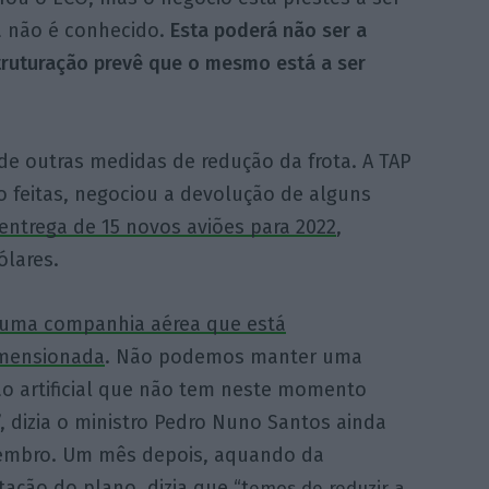
 não é conhecido.
Esta poderá não ser a
struturação prevê que o mesmo está a ser
e outras medidas de redução da frota. A TAP
feitas, negociou a devolução de alguns
entrega de 15 novos aviões para 2022
,
ólares.
uma companhia aérea que está
mensionada
. Não podemos manter uma
o artificial que não tem neste momento
, dizia o ministro Pedro Nuno Santos ainda
mbro. Um mês depois, aquando da
ação do plano, dizia que “
t
emos de reduzir a