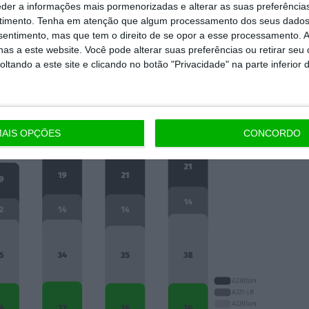
 aguarda ainda aprovação.
O ministro Pedro
eder a informações mais pormenorizadas e alterar as suas preferência
da
, que esse passo — fundamental para
timento.
Tenha em atenção que algum processamento dos seus dados
nsentimento, mas que tem o direito de se opor a esse processamento. A
ico à TAP — poderá ser dado apenas em maio.
as a este website. Você pode alterar suas preferências ou retirar seu
tando a este site e clicando no botão "Privacidade" na parte inferior 
da TAP até 2025
AIS OPÇÕES
CONCORDO