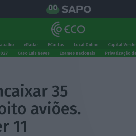
rabalho
eRadar
EContas
Local Online
Capital Verde
2027
Caso Luís Neves
Exames nacionais
Privatização d
caixar 35
ito aviões.
r 11