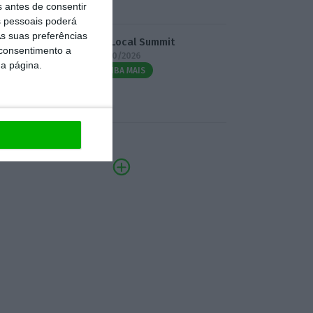
s antes de consentir
 pessoais poderá
s suas preferências
3.º Local Summit
 consentimento a
07/10/2026
da página.
SAIBA MAIS