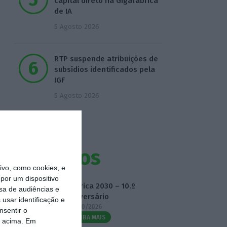
capital direto na Gigafábrica
de IA
5 Agosto 2026
RTP suspende atribuições de
subsídios identificados pela
IGF
5 Agosto 2026
Eventos
vo, como cookies, e
por um dispositivo
Fábrica 2030 – 10.º
sa de audiências e
Aniversário
usar identificação e
14/10/2026
nsentir o
SAIBA MAIS
o acima. Em