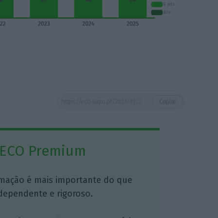
https://eco.sapo.pt/2021/03/29/tap-espera-encaixar-35-milhoes-com-oito-avioes-admite-vender-11/
Copiar
 ECO Premium
mação é mais importante do que
dependente e rigoroso.