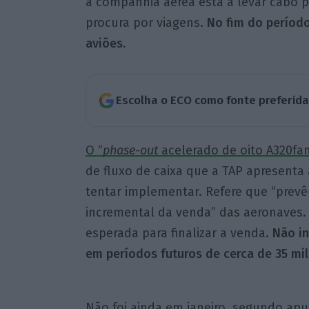
a companhia aérea está a levar cabo 
procura por viagens.
No fim do período
aviões.
Escolha o ECO como fonte preferid
O “
phase-out
acelerado de oito A320fa
de fluxo de caixa que a TAP apresenta
tentar implementar. Refere que “prevê
incremental da venda” das aeronaves. 
esperada para finalizar a venda.
Não i
em períodos futuros de cerca de 35 mi
Não foi ainda em janeiro, segundo apu