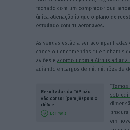
fechado com um comprador que ainda
única alienação já que o plano de ree
estudado com 11 aeronaves.
As vendas estão a ser acompanhadas d
cancelou encomendas que tinham sido 
aviões e
acordou com a Airbus adiar a 
adiando encargos de mil milhões de d
“
Temos 
Resultados da TAP não
sobredi
vão contar (para já) para o
dimensã
défice
procura”
Ler Mais
em nove
apresent