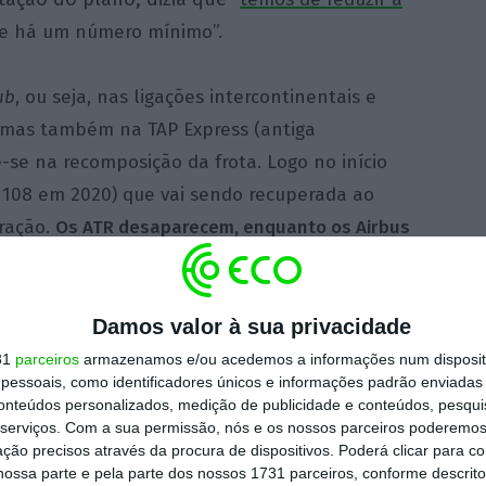
e há um número mínimo”.
ub
, ou seja, nas ligações intercontinentais e
, mas também na TAP Express (antiga
te-se na recomposição da frota. Logo no início
 108 em 2020) que vai sendo recuperada ao
ração.
Os ATR desaparecem, enquanto os Airbus
ita através de E-Jets
, os jatos da Embraer
 chegaram a Portugal em 2016 pela mão da TAP
Damos valor à sua privacidade
31
parceiros
armazenamos e/ou acedemos a informações num dispositi
essoais, como identificadores únicos e informações padrão enviadas 
erar 99 aviões
, se a o plano avançar nestes
conteúdos personalizados, medição de publicidade e conteúdos, pesqui
Governo, TAP e pela consultora BCG foi
serviços.
Com a sua permissão, nós e os nossos parceiros poderemos 
ção precisos através da procura de dispositivos. Poderá clicar para co
s para a Comissão Europeia a 10 de dezembro
ossa parte e pela parte dos nossos 1731 parceiros, conforme descrit