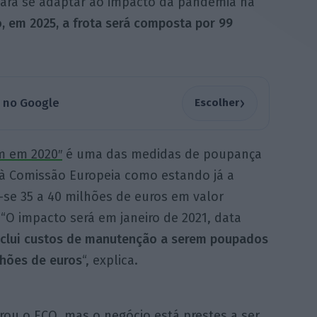
para se adaptar ao impacto da pandemia na
, em 2025, a frota será composta por 99
›
a no Google
Escolher
m em 2020″
é uma das medidas de poupança
 à Comissão Europeia como estando já a
-se 35 a 40 milhões de euros em valor
“O impacto será em janeiro de 2021, data
nclui custos de manutenção a serem poupados
lhões de euros
“, explica.
rou o ECO, mas o negócio está prestes a ser