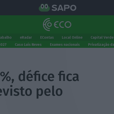
rabalho
eRadar
EContas
Local Online
Capital Verde
2027
Caso Luís Neves
Exames nacionais
Privatização d
%, défice fica
visto pelo