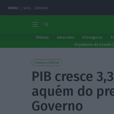
MENU
MAIL
JORNAIS
Últimas
Advocatus
ECOseguros
T
Orçamento do Estado 
Finanças Públicas
PIB cresce 3,3
aquém do pre
Governo