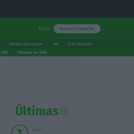
Entrar
Assinatura premium
Fundos Europeus
+M
ECO Avenida
a TAP
Ataque ao Irão
Últimas
10:58