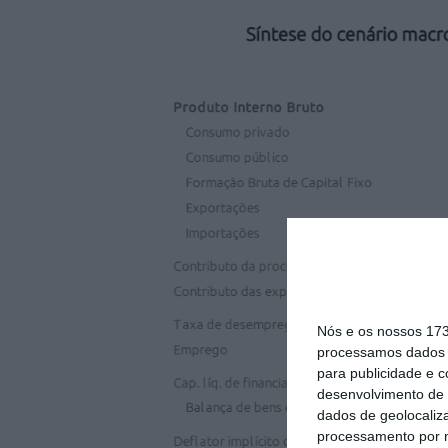
Nós e os nossos 17
processamos dados p
para publicidade e 
desenvolvimento de 
dados de geolocaliza
processamento por n