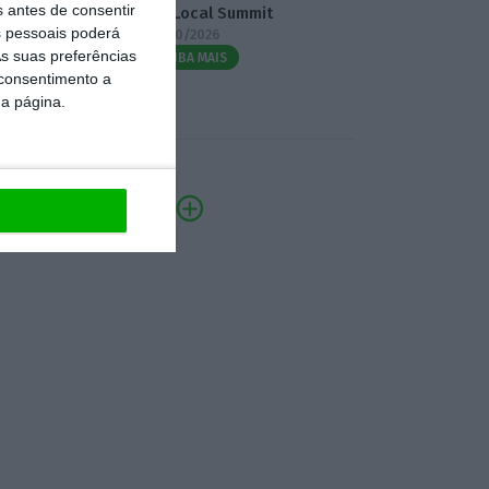
s antes de consentir
3.º Local Summit
 pessoais poderá
07/10/2026
s suas preferências
SAIBA MAIS
 consentimento a
da página.