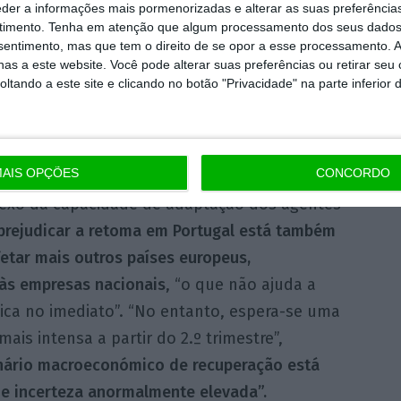
eder a informações mais pormenorizadas e alterar as suas preferência
timento.
Tenha em atenção que algum processamento dos seus dados
nsentimento, mas que tem o direito de se opor a esse processamento. A
as a este website. Você pode alterar suas preferências ou retirar seu
tando a este site e clicando no botão "Privacidade" na parte inferior 
a por uma contração do PIB no primeiro
AIS OPÇÕES
CONCORDO
 embora com uma expressão bastante inferior à
eflexo da capacidade de adaptação dos agentes
prejudicar a retoma em Portugal está também
etar mais outros países europeus,
 às empresas nacionais
, “o que não ajuda a
ca no imediato”. “No entanto, espera-se uma
ais intensa a partir do 2.º trimestre”,
nário macroeconómico de recuperação está
e incerteza anormalmente elevada”.