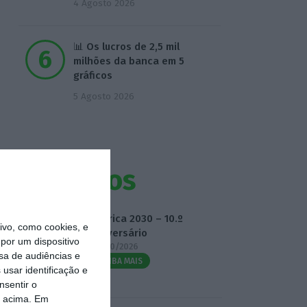
4 Agosto 2026
📊 Os lucros de 2,5 mil
milhões da banca em 5
gráficos
5 Agosto 2026
Eventos
Fábrica 2030 – 10.º
vo, como cookies, e
Aniversário
por um dispositivo
14/10/2026
sa de audiências e
SAIBA MAIS
usar identificação e
nsentir o
o acima. Em