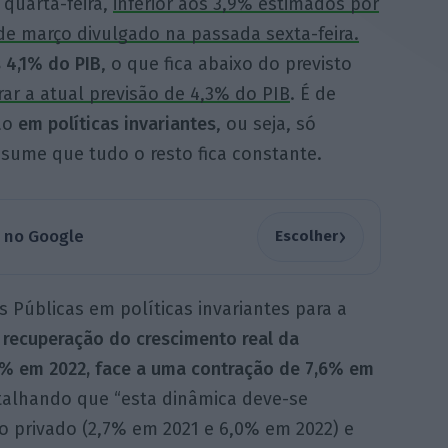
 quarta-feira,
inferior aos 3,9% estimados por
e março divulgado na passada sexta-feira.
 4,1% do PIB
, o que fica abaixo do previsto
rar a atual previsão de 4,3% do
PIB
. É de
ão
em políticas invariantes
, ou seja, só
assume que tudo o resto fica constante.
›
a no Google
Escolher
 Públicas em políticas invariantes para a
a
recuperação do crescimento real da
9% em 2022, face a uma contração de 7,6% em
etalhando que “esta dinâmica deve-se
 privado (2,7% em 2021 e 6,0% em 2022) e