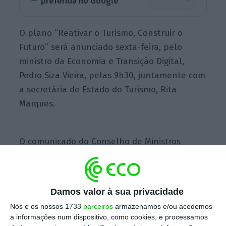
preferida no Google
O plano “Reativar o Turismo, Construir o
Futuro” será anunciado sexta-feira, pelo
ministro da Economia e Transição Digital,
Pedro Siza Vieira, pelas 9h30, juntamente com
a secretária de Estado do Turismo, Rita
Marques.
O comunicado do Conselho de Ministros
acrescenta que o plano “dará prioridade à
temática da acessibilidade aérea e da
mobilidade, áreas fundamentais para a
Damos valor à sua privacidade
competitividade do destino” e visa “posicionar
Nós e os nossos 1733
parceiros
armazenamos e/ou acedemos
o país como um destino internacionalmente
a informações num dispositivo, como cookies, e processamos