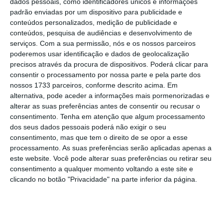
reconhecido pelos seus elevados padrões de
dados pessoais, como identificadores únicos e informações
padrão enviadas por um dispositivo para publicidade e
sustentabilidade e de coesão territorial e
conteúdos personalizados, medição de publicidade e
social”.
conteúdos, pesquisa de audiências e desenvolvimento de
serviços.
Com a sua permissão, nós e os nossos parceiros
poderemos usar identificação e dados de geolocalização
As medidas estruturam-se em quatro pilares:
precisos através da procura de dispositivos. Poderá clicar para
apoiar as empresas, fomentar a segurança,
consentir o processamento por nossa parte e pela parte dos
gerar negócio e construir o futuro. Numa
nossos 1733 parceiros, conforme descrito acima. Em
alternativa, pode aceder a informações mais pormenorizadas e
entrevista ao
Dinheiro Vivo
, publicada no
alterar as suas preferências antes de consentir ou recusar o
último fim de semana, a secretária de Estado
consentimento.
Tenha em atenção que algum processamento
do Turismo afirmou que o pacote teria “uma
dos seus dados pessoais poderá não exigir o seu
consentimento, mas que tem o direito de se opor a esse
dimensão muito grande no que toca às
processamento. As suas preferências serão aplicadas apenas a
empresas, que estão descapitalizadas”.
este website. Você pode alterar suas preferências ou retirar seu
Acrescentou que teria de existir também uma
consentimento a qualquer momento voltando a este site e
clicando no botão "Privacidade" na parte inferior da página.
solução para as moratórias, a que o setor está
particularmente exposto.