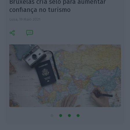
Bruxelas cria selo para aumentar
confiança no turismo
Lusa,
19 Maio 2021
R