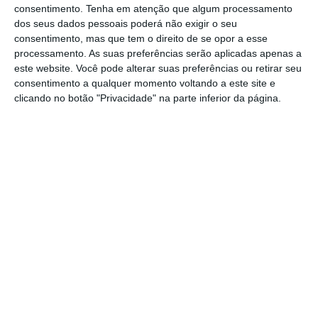
consentimento.
Tenha em atenção que algum processamento
referiu de seguida Paolo Gentiloni
, comissário
dos seus dados pessoais poderá não exigir o seu
europeu para a economia. Bruxelas considera
consentimento, mas que tem o direito de se opor a esse
processamento. As suas preferências serão aplicadas apenas a
que as regras têm de se manter suspensas
este website. Você pode alterar suas preferências ou retirar seu
até que o PIB europeu recupere da pandemia,
consentimento a qualquer momento voltando a este site e
o que só acontecerá no próximo ano.
clicando no botão "Privacidade" na parte inferior da página.
À entrada para o Eurogrupo, Leão disse ainda
que esta reunião presencial, pela primeira
vez desde setembro do ano passado, “marca
um momento de viragem”. “Estamos a
conseguir controlar a pandemia. Estão a ser
retiradas as medidas de restrição. O plano de
vacinação está a avançar e está a a sentir-se
a reabertura.
Vamos discutir como passar da
fase de emergência para uma fase que
assegura uma forte recuperação da economia