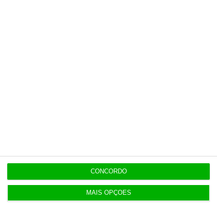
nas férias
8 Agosto 2026
Eclipse. Dos óculos grátis aos telescópios de 12
mil euros
Populares
O hall de entrada do Ministério das Finanças
CONCORDO
6 Agosto 2026
MAIS OPÇÕES
Construbarcelos recebeu quase um milhão de