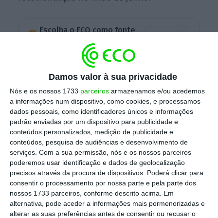
Escolha o ECO como fonte
›
Escolher
preferida no Google
“Es
peramos que no princípio de junho
seja
Damos valor à sua privacidade
confirmado pela Comissão Europeia
que essas
Nós e os nossos 1733
parceiros
armazenamos e/ou acedemos
regras se mantêm suspensas para o próximo
a informações num dispositivo, como cookies, e processamos
ano”, afirmou Leão à entrada da reunião do
dados pessoais, como identificadores únicos e informações
padrão enviadas por um dispositivo para publicidade e
Eurogrupo desta sexta-feira de manhã. Esta
conteúdos personalizados, medição de publicidade e
será a confirmação do que tem vindo a ser
conteúdos, pesquisa de audiências e desenvolvimento de
sinalizado nos últimos meses nas discussões
serviços.
Com a sua permissão, nós e os nossos parceiros
poderemos usar identificação e dados de geolocalização
europeias.
precisos através da procura de dispositivos. Poderá clicar para
consentir o processamento por nossa parte e pela parte dos
nossos 1733 parceiros, conforme descrito acima. Em
A
expectativa é que a Comissão Europeia
alternativa, pode aceder a informações mais pormenorizadas e
alterar as suas preferências antes de consentir ou recusar o
emita uma recomendação oficial a 2 de junho,