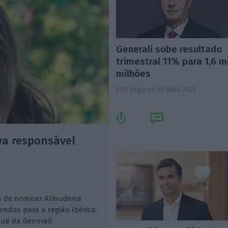
Generali sobe resultado
trimestral 11% para 1,6 m
milhões
ECO Seguros,
18 Maio 2021
va responsável
aba de nomear Almudena
das para a região Ibérica.
que da Generali