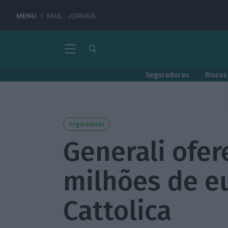
MENU
MAIL
JORNAIS
Seguradoras
Riscos
Seguradoras
Generali ofer
milhões de e
Cattolica