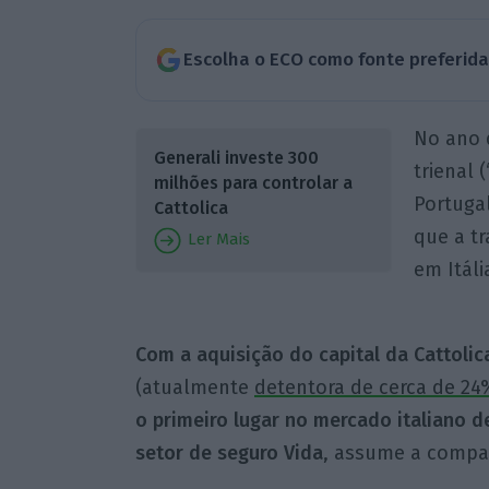
Escolha o ECO como fonte preferid
No ano 
Generali investe 300
trienal 
milhões para controlar a
Portuga
Cattolica
que a tr
Ler Mais
em Itál
Com a aquisição do capital da Cattolic
(atualmente
detentora de cerca de 24
o primeiro lugar no mercado italiano d
setor de seguro Vida
, assume a compa