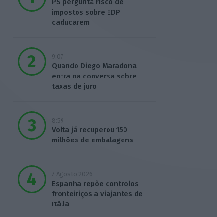
PS pergunta risco de
impostos sobre EDP
caducarem
9:07
Quando Diego Maradona
entra na conversa sobre
taxas de juro
8:59
Volta já recuperou 150
milhões de embalagens
7 Agosto 2026
Espanha repõe controlos
fronteiriços a viajantes de
Itália