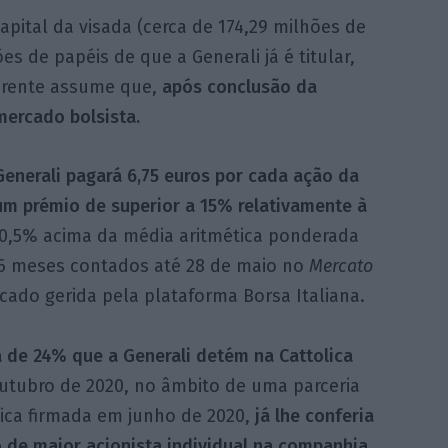
apital da visada (cerca de 174,29 milhões de
es de papéis de que a Generali já é titular,
erente assume que,
após conclusão da
mercado bolsista.
Generali pagará 6,75 euros por cada ação da
um prémio de superior a 15% relativamente à
40,5% acima da média aritmética ponderada
 6 meses contados até 28 de maio no
Mercato
ado gerida pela plataforma Borsa Italiana.
 de 24% que a Generali detém na Cattolica
utubro de 2020, no âmbito de uma parceria
gica firmada em junho de 2020,
já lhe conferia
 de maior acionista individual na companhia