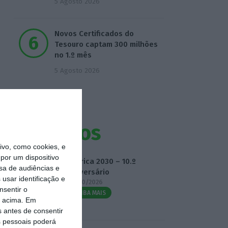
5 Agosto 2026
Novos Certificados do
Tesouro captam 300 milhões
no 1.º mês
5 Agosto 2026
Eventos
vo, como cookies, e
por um dispositivo
Fábrica 2030 – 10.º
sa de audiências e
Aniversário
usar identificação e
14/10/2026
nsentir o
SAIBA MAIS
o acima. Em
s antes de consentir
 pessoais poderá