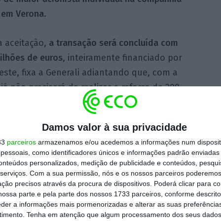
 em Verona
.
a aceitação,
a transação será concluída com
ilhões de euros
, inteiramente financiado por
este, fixa a Generali adiantando que, com a
já não precisará de realizar o reforço de 200
o de capital exigido pela supervisão de
Damos valor à sua privacidade
33
parceiros
armazenamos e/ou acedemos a informações num dispositi
 adquirente
,
a Cattolica gere uma carteira de
essoais, como identificadores únicos e informações padrão enviadas 
ca de 1800 colaboradores
. A companhia, que já
conteúdos personalizados, medição de publicidade e conteúdos, pesqui
serviços.
Com a sua permissão, nós e os nossos parceiros poderemos 
ciedade por quotas, tinha cerca de 24 mil
ção precisos através da procura de dispositivos. Poderá clicar para co
 no fecho de 2020.
ossa parte e pela parte dos nossos 1733 parceiros, conforme descrit
eder a informações mais pormenorizadas e alterar as suas preferência
timento.
Tenha em atenção que algum processamento dos seus dados
o
– dependente ainda do aval dos