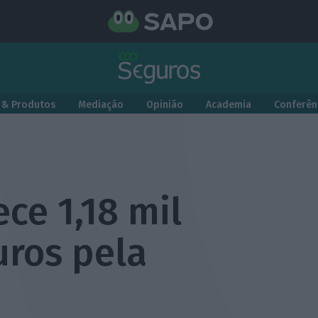
 & Produtos
Mediação
Opinião
Academia
Conferên
ece 1,18 mil
uros pela