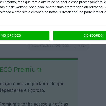
nsentimento, mas que tem o direito de se opor a esse processamento. A
ob) e dos seguros (IVASS) –
proporcionará
as a este website. Você pode alterar suas preferências ou retirar seu
tando a este site e clicando no botão "Privacidade" na parte inferior 
 milhões de euros
anuais (brutos), embora
situar-se entre 150 e 200 milhões de euros
AIS OPÇÕES
CONCORDO
https://eco.sapo.pt/2021/05/31/generali-oferece-118-mil-milhoes-de-euros-pela-cattolica/
Copiar
 ECO Premium
mação é mais importante do que
dependente e rigoroso.
Premium e tenha acesso a notícias