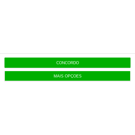
Populares
Portugal não pode ser apenas passagem
6 Agosto 2026
CONCORDO
Espanha prepara programa de mísseis até 6 mil
MAIS OPÇÕES
milhões
3 Agosto 2026
Novos preços dos taxis só mudam 30 dias após lei
dos TVDE
3 Agosto 2026