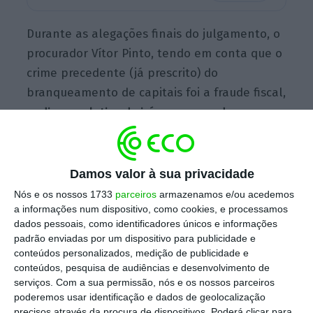
Durante as alegações finais do julgamento, o
procurador Vítor Pinto, tendo em conta que o
crime precedente (já prescrito) do
branqueamento de capitais foi a fraude fiscal,
pediu ao coletivo de juízes que condene
Armando Vara a “uma pena que não pode ser
inferior a dois anos e superior a três anos”.
Damos valor à sua privacidade
Nós e os nossos 1733
parceiros
armazenamos e/ou acedemos
a informações num dispositivo, como cookies, e processamos
Armando Vara não fala no julgamento. Pelo menos
dados pessoais, como identificadores únicos e informações
“para já”
padrão enviadas por um dispositivo para publicidade e
Ler Mais
conteúdos personalizados, medição de publicidade e
conteúdos, pesquisa de audiências e desenvolvimento de
serviços.
Com a sua permissão, nós e os nossos parceiros
Considerando que em julgamento ficaram
poderemos usar identificação e dados de geolocalização
provados todos os factos constantes da
precisos através da procura de dispositivos. Poderá clicar para