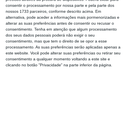
pronúncia e perante a necessidade de
consentir o processamento por nossa parte e pela parte dos
nossos 1733 parceiros, conforme descrito acima. Em
“prevenção da prática de futuros crimes” pelo
alternativa, pode aceder a informações mais pormenorizadas e
arguido, o
procurador Vítor Pinto entende que
alterar as suas preferências antes de consentir ou recusar o
Armando Vara – que não quis prestar
consentimento.
Tenha em atenção que algum processamento
dos seus dados pessoais poderá não exigir o seu
declarações em julgamento – deverá ser
consentimento, mas que tem o direito de se opor a esse
condenado a uma pena efetiva de prisão
processamento. As suas preferências serão aplicadas apenas a
“próxima dos três anos”.
este website. Você pode alterar suas preferências ou retirar seu
consentimento a qualquer momento voltando a este site e
clicando no botão "Privacidade" na parte inferior da página.
O procurador Vítor Pinto considerou que em
julgamento foi feita prova objetiva e subjetiva
dos factos imputados a Vara,
destacando a
relevância da prova testemunhal prestada
pelo gestor de fortunas Michel Canals e pelo
inspetor Paulo Silva sobre o complexo circuito
financeiro de contas na Suíça e em
off shores
de que Vara era o verdadeiro beneficiário.