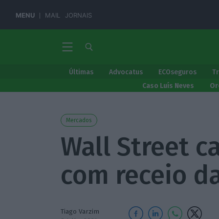
MENU
MAIL
JORNAIS
Últimas
Advocatus
ECOseguros
T
Caso Luís Neves
Or
Mercados
Wall Street c
com receio da
Tiago Varzim