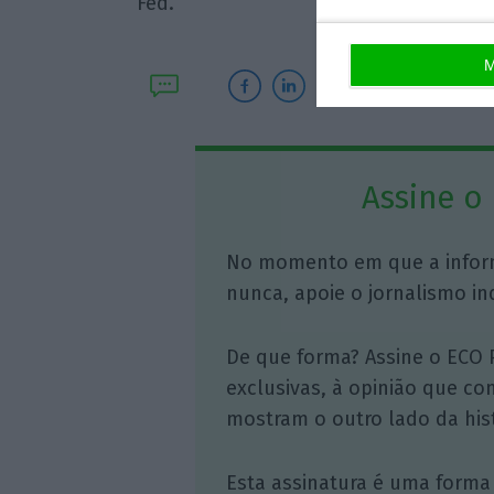
Fed.
M
Assine o
No momento em que a infor
nunca, apoie o jornalismo in
De que forma? Assine o ECO 
exclusivas, à opinião que co
mostram o outro lado da hist
Esta assinatura é uma forma