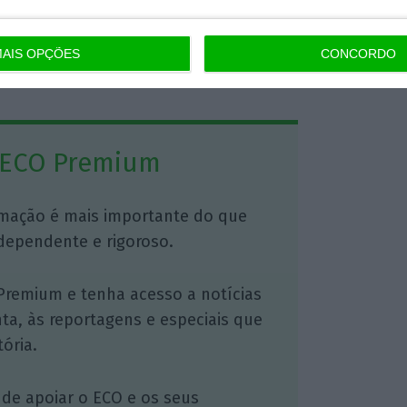
AIS OPÇÕES
CONCORDO
https://eco.sapo.pt/2021/07/08/wall-street-cai-mais-de-1-com-receio-da-variante-delta/
Copiar
 ECO Premium
mação é mais importante do que
dependente e rigoroso.
Premium e tenha acesso a notícias
nta, às reportagens e especiais que
ória.
 de apoiar o ECO e os seus