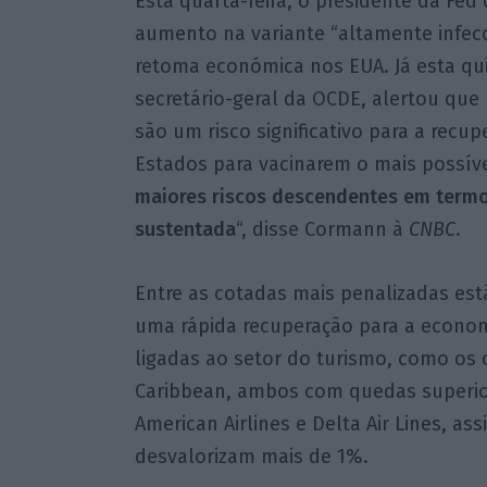
Esta quarta-feira, o presidente da Fed
aumento na variante “altamente infecc
retoma económica nos EUA. Já esta qu
secretário-geral da OCDE, alertou que
são um risco significativo para a rec
Estados para vacinarem o mais possíve
maiores riscos descendentes em term
sustentada
“, disse Cormann à
CNBC
.
Entre as cotadas mais penalizadas es
uma rápida recuperação para a econom
ligadas ao setor do turismo, como os o
Caribbean, ambos com quedas superior
American Airlines e Delta Air Lines, a
desvalorizam mais de 1%.