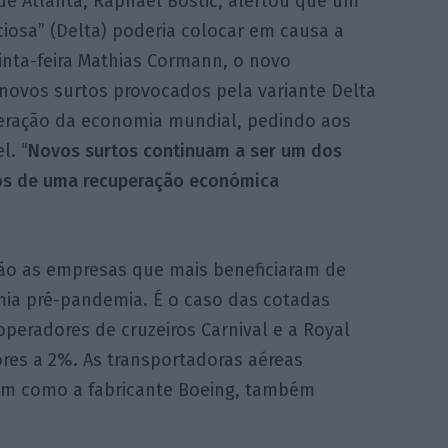
 de Atlanta, Raphael Bostic, alertou que um
iosa” (Delta) poderia colocar em causa a
inta-feira Mathias Cormann, o novo
 novos surtos provocados pela variante Delta
uperação da economia mundial, pedindo aos
l. “
Novos surtos continuam a ser um dos
os de uma recuperação económica
tão as empresas que mais beneficiaram de
ia pré-pandemia. É o caso das cotadas
peradores de cruzeiros Carnival e a Royal
es a 2%. As transportadoras aéreas
ssim como a fabricante Boeing, também