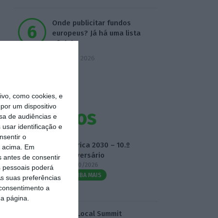
Onde publicitar fundos
europeus? Já há uma lista
oficial
7 Agosto 2026
vo, como cookies, e
por um dispositivo
Eventos
sa de audiências e
usar identificação e
nsentir o
Fábrica 2030 – 10.º
o acima. Em
Aniversário
s antes de consentir
14/10/2026
 pessoais poderá
SAIBA MAIS
s suas preferências
 consentimento a
da página.
3.º Local Summit