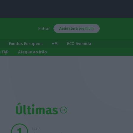
Entrar
Assinatura premium
Fundos Europeus
+M
ECO Avenida
a TAP
Ataque ao Irão
Últimas
12:06