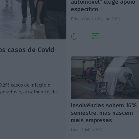
automóvel” exige apoio
específico
Fátima Castro,
8 Julho 2021
os casos de Covid-
.295 casos de infeção e
uperados é, atualmente, de
Insolvências sobem 16%
semestre, mas nascem
mais empresas
Lusa,
8 Julho 2021