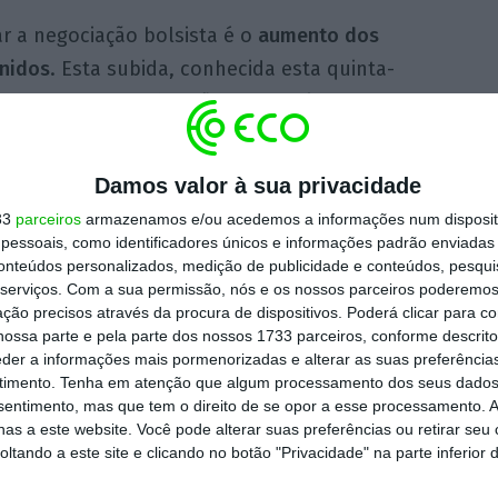
ar a negociação bolsista é o
aumento dos
nidos
. Esta subida, conhecida esta quinta-
a por uma desaceleração do crescimento do
o.
Damos valor à sua privacidade
apertar o cerco à Didi (homóloga chinesa da
33
parceiros
armazenamos e/ou acedemos a informações num dispositi
a
app
para telemóveis do serviço de
essoais, como identificadores únicos e informações padrão enviadas 
iPay (Ant Group), duas das aplicações mais
conteúdos personalizados, medição de publicidade e conteúdos, pesqui
serviços.
Com a sua permissão, nós e os nossos parceiros poderemos 
idades chinesas já tinham retirado a Didi das
ção precisos através da procura de dispositivos. Poderá clicar para co
da Didi estão a cair mais de 5% neste início
ossa parte e pela parte dos nossos 1733 parceiros, conforme descrit
eder a informações mais pormenorizadas e alterar as suas preferência
timento.
Tenha em atenção que algum processamento dos seus dados
nsentimento, mas que tem o direito de se opor a esse processamento. A
as a este website. Você pode alterar suas preferências ou retirar seu
 em alta, com o S&P 500 e o Nasdaq a atingir
tando a este site e clicando no botão "Privacidade" na parte inferior 
erem reagido de forma positiva às minutas da