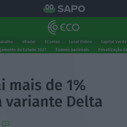
rabalho
eRadar
EContas
Local Online
Capital Verde
çamento do Estado 2027
Exames nacionais
Privatização d
ai mais de 1%
 variante Delta