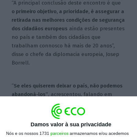
“A principal conclusão deste encontro é que
o primeiro objetivo, a prioridade, é assegurar a
retirada nas melhores condições de segurança
dos cidadãos europeus
ainda estão presentes
no país e também dos cidadãos que
trabalham connosco há mais de 20 anos”,
disse o chefe da diplomacia europeia, Josep
Borrell.
“
Se eles quiserem deixar o país, não podemos
abandoná-los”
, acrescentou, falando em
conferência de imprensa após uma
videoconferência extraordinária convocada
para esta tarde.
Damos valor à sua privacidade
Nós e os nossos 1731
parceiros
armazenamos e/ou acedemos