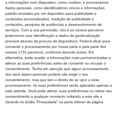
Na ocasião, o responsável precisou que
a informações num dispositivo, como cookies, e processamos
Espanha se disponibilizou a receber
dados pessoais, como identificadores únicos e informações
padrão enviadas por um dispositivo para publicidade e
temporariamente estes cidadãos e ajudá-los
conteúdos personalizados, medição de publicidade e
com a situação dos vistos e que Itália
conteúdos, pesquisa de audiências e desenvolvimento de
comprometeu-se a facilitar a ponte aérea.
serviços.
Com a sua permissão, nós e os nossos parceiros
poderemos usar identificação e dados de geolocalização
precisos através da procura de dispositivos. Poderá clicar para
Josep Borrell disse ainda que França se
consentir o processamento por nossa parte e pela parte dos
disponibilizou para “fornecer segurança
nossos 1731 parceiros, conforme descrito acima. Em
alternativa, pode aceder a informações mais pormenorizadas e
militar no terreno”.
alterar as suas preferências antes de consentir ou recusar o
consentimento.
Tenha em atenção que algum processamento
“Isto vai permitir ter a estrutura necessária
dos seus dados pessoais poderá não exigir o seu
consentimento, mas que tem o direito de se opor a esse
para a retirada a quase 400 pessoas e
processamento. As suas preferências serão aplicadas apenas a
respetivas famílias que têm trabalhado no
este website. Você pode alterar suas preferências ou retirar seu
apoio à nossa delegação e às nossas missões
consentimento a qualquer momento voltando a este site e
clicando no botão "Privacidade" na parte inferior da página.
[europeias] no Afeganistão”, adiantou o
responsável, vincando que “a situação no