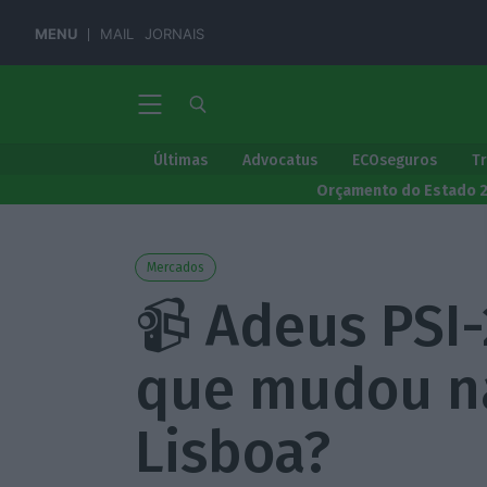
MENU
MAIL
JORNAIS
Últimas
Advocatus
ECOseguros
T
Orçamento do Estado 
Mercados
📹 Adeus PSI-
que mudou na
Lisboa?