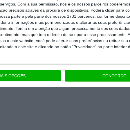
serviços.
Com a sua permissão, nós e os nossos parceiros poderemos 
ção precisos através da procura de dispositivos. Poderá clicar para co
 de apoiar o ECO e os seus
ossa parte e pela parte dos nossos 1731 parceiros, conforme descrit
artida é o jornalismo independente,
eder a informações mais pormenorizadas e alterar as suas preferência
timento.
Tenha em atenção que algum processamento dos seus dados
nsentimento, mas que tem o direito de se opor a esse processamento. A
as a este website. Você pode alterar suas preferências ou retirar seu
Assine já
tando a este site e clicando no botão "Privacidade" na parte inferior 
todos os planos
AIS OPÇÕES
CONCORDO