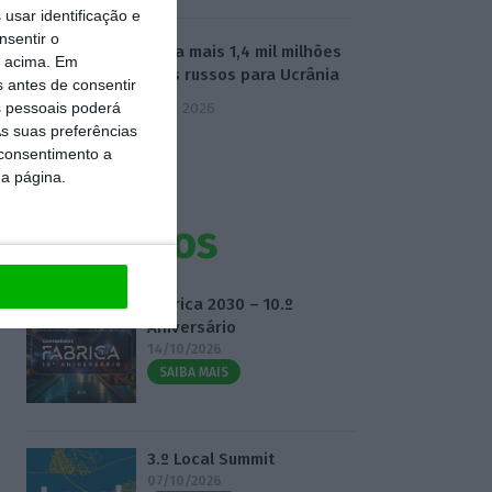
usar identificação e
nsentir o
UE envia mais 1,4 mil milhões
o acima. Em
de juros russos para Ucrânia
s antes de consentir
 pessoais poderá
5 Agosto 2026
s suas preferências
 consentimento a
da página.
Eventos
Fábrica 2030 – 10.º
Aniversário
14/10/2026
SAIBA MAIS
3.º Local Summit
07/10/2026