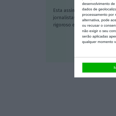
desenvolvimento de 
dados de geolocaliza
Esta assinatura é uma forma
processamento por n
jornalistas. A nossa contrap
alternativa, pode ac
rigoroso e credível.
ou recusar o consen
não exigir o seu co
serão aplicadas apen
qualquer momento vol
Veja 
M