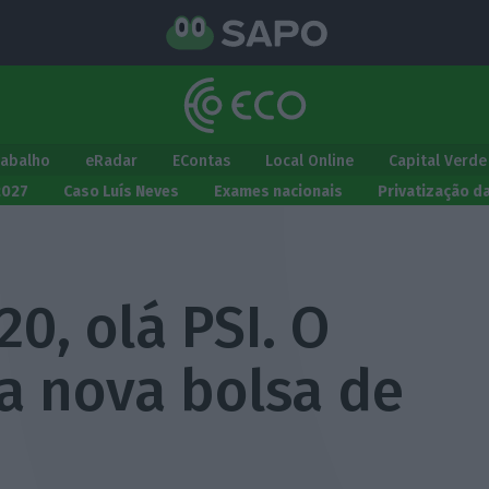
rabalho
eRadar
EContas
Local Online
Capital Verde
2027
Caso Luís Neves
Exames nacionais
Privatização d
20, olá PSI. O
 nova bolsa de