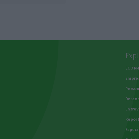
Exp
e
ECO N
Empre
Person
Descod
Entrev
Repor
Especi