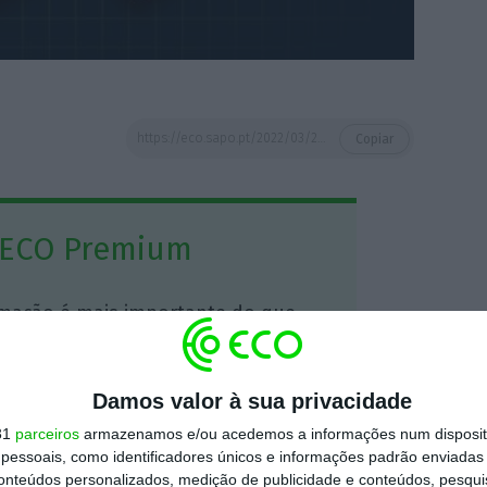
https://eco.sapo.pt/2022/03/27/adeus-psi-20-ola-psi-o-que-mudou-na-nova-bolsa-de-lisboa/
Copiar
 ECO Premium
mação é mais importante do que
dependente e rigoroso.
Damos valor à sua privacidade
Premium e tenha acesso a notícias
31
parceiros
armazenamos e/ou acedemos a informações num dispositi
nta, às reportagens e especiais que
essoais, como identificadores únicos e informações padrão enviadas 
ória.
conteúdos personalizados, medição de publicidade e conteúdos, pesqui