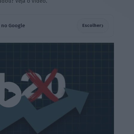
dou? Veja o vídeo.
›
a no Google
Escolher