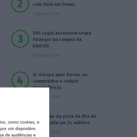
com Omã em Ormuz
2 Agosto 2026
SRS Legal assessora Grupo
Finançor na compra da
EMATER
3 Agosto 2026
IA: Europa quer tornar-se
competitiva e reduzir
dependência
4 Agosto 2026
Ampliação da pista da ilha do
vo, como cookies, e
Pico orçada em 24 milhões
por um dispositivo
4 Agosto 2026
sa de audiências e