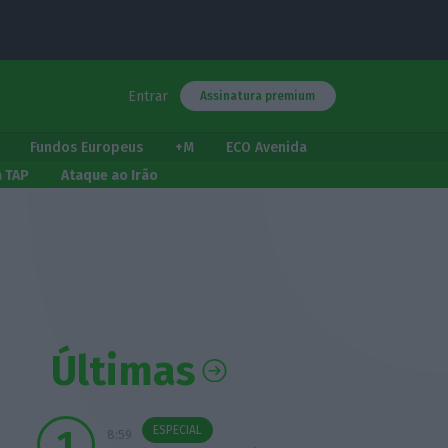
Entrar
Assinatura premium
Fundos Europeus
+M
ECO Avenida
a TAP
Ataque ao Irão
Últimas
ESPECIAL
8:59