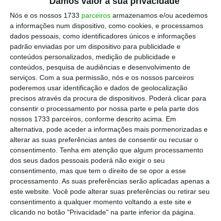
Damos valor à sua privacidade
Nós e os nossos 1733
parceiros
armazenamos e/ou acedemos
Leão e mais dois candidatos mantêm-se na corrida
a informações num dispositivo, como cookies, e processamos
ao ESM
dados pessoais, como identificadores únicos e informações
Ler Mais
padrão enviadas por um dispositivo para publicidade e
conteúdos personalizados, medição de publicidade e
conteúdos, pesquisa de audiências e desenvolvimento de
“
Creio que confirmou aquilo que já sabíamos à
serviços.
Com a sua permissão, nós e os nossos parceiros
partida, que é o prestígio de João Leão dentro
poderemos usar identificação e dados de geolocalização
do Eurogrupo, aliás partilhado com os outros
precisos através da procura de dispositivos. Poderá clicar para
consentir o processamento por nossa parte e pela parte dos
candidatos de alta qualidade
“, começou por
nossos 1733 parceiros, conforme descrito acima. Em
dizer Medina, assinalando que houve um
alternativa, pode aceder a informações mais pormenorizadas e
“reconhecimento especial” relativamente a
alterar as suas preferências antes de consentir ou recusar o
consentimento.
Tenha em atenção que algum processamento
Leão. O ministro das Finanças diz que o
dos seus dados pessoais poderá não exigir o seu
português é um dos dois candidatos que está
consentimento, mas que tem o direito de se opor a esse
na fase final, ficando implícito que o italiano
processamento. As suas preferências serão aplicadas apenas a
este website. Você pode alterar suas preferências ou retirar seu
Buti, o menos votado na segunda ronda, não
consentimento a qualquer momento voltando a este site e
tem hipóteses. Ou seja, será entre Leão e
clicando no botão "Privacidade" na parte inferior da página.