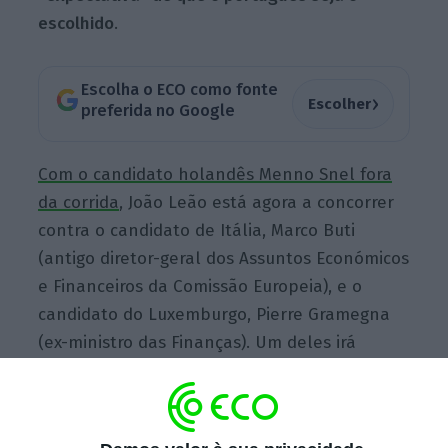
escolhido
.
Escolha o ECO como fonte
›
Escolher
preferida no Google
Com o candidato holandês Menno Snel fora
da corrida
, João Leão está agora a concorrer
contra o candidato de Itália, Marco Buti
(antigo diretor-geral dos Assuntos Económicos
e Financeiros da Comissão Europeia), e o
candidato do Luxemburgo, Pierre Gramegna
(ex-ministro das Finanças). Um deles irá
suceder a Klaus Regling, o alemão que esteve
durante dois mandatos à frente do MEE.