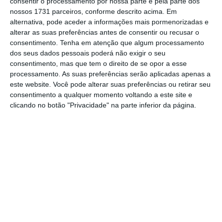
consentir o processamento por nossa parte e pela parte dos
época.
nossos 1731 parceiros, conforme descrito acima. Em
alternativa, pode aceder a informações mais pormenorizadas e
alterar as suas preferências antes de consentir ou recusar o
“O nosso clube chegou a acordo com o Santa
consentimento.
Tenha em atenção que algum processamento
Clara para a transferência de Lincoln
dos seus dados pessoais poderá não exigir o seu
consentimento, mas que tem o direito de se opor a esse
Henrique. O futebolista virá a Istambul e fará
processamento. As suas preferências serão aplicadas apenas a
os exames médicos, para prosseguirmos com
este website. Você pode alterar suas preferências ou retirar seu
o processo”, referiu o clube turco.
consentimento a qualquer momento voltando a este site e
clicando no botão "Privacidade" na parte inferior da página.
No mesmo dia, e antes da oficialização do
negócio,
o Santa Clara, que detém 40% da SAD
açoriana, revelou que votou contra a venda do
futebolista brasileiro Lincoln aos turcos do
Fenerbahçe numa reunião do conselho de
administração da SAD, que decorreu no
sábado.