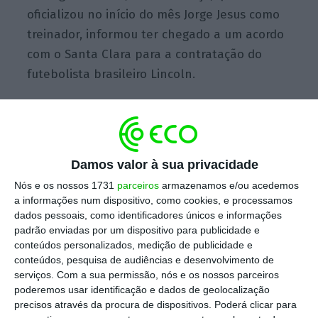
oficializou no início do mês Jorge Jesus como
treinador, informou ter chegado a um acordo
com o Santa Clara para a contratação do
futebolista brasileiro Lincoln.
Abreu Advogados assessora transferência de
Reinildo Mandava
Damos valor à sua privacidade
Ler Mais
Nós e os nossos 1731
parceiros
armazenamos e/ou acedemos
a informações num dispositivo, como cookies, e processamos
Trata-se de um regresso do jogador à Turquia
dados pessoais, como identificadores únicos e informações
padrão enviadas por um dispositivo para publicidade e
depois de em 2018 ter sido emprestado pelo
conteúdos personalizados, medição de publicidade e
Grémio de Porto Alegre ao Caykur Rizespor.
conteúdos, pesquisa de audiências e desenvolvimento de
Lincoln assinou um contrato válido por quatro
serviços.
Com a sua permissão, nós e os nossos parceiros
poderemos usar identificação e dados de geolocalização
épocas e é o primeiro reforço do clube turco –
precisos através da procura de dispositivos. Poderá clicar para
treinado por Jorge Jesus – para a próxima