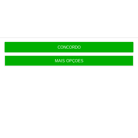
Populares
Neuraspace “em conversações” com Força Aérea
para instalar radar em base aérea
5 Agosto 2026
CONCORDO
AstraZeneca negoceia megafusão com BMS
MAIS OPÇÕES
3 Agosto 2026
Rock ‘n’ Law volta a 1 de outubro
3 Agosto 2026
Projeto estuda diagnóstico precoce da doença
renal crónica
4 Agosto 2026