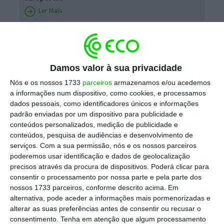
Ler Mais
A gestora aeroportuária estima que só esta
segunda-feira
tenham sido cancelados 32
Damos valor à sua privacidade
voos
de e para o aeroporto de Lisboa, entre
Nós e os nossos 1733
parceiros
armazenamos e/ou acedemos
15 partidas e 17 chegadas. Também esta
a informações num dispositivo, como cookies, e processamos
segunda-feira,
a CEO da TAP veio admitir que
dados pessoais, como identificadores únicos e informações
os constrangimentos vão persistir nas
padrão enviadas por um dispositivo para publicidade e
conteúdos personalizados, medição de publicidade e
próximas semanas
. Mas afinal, que diretos
conteúdos, pesquisa de audiências e desenvolvimento de
têm os consumidores no caso de o seu voo
serviços.
Com a sua permissão, nós e os nossos parceiros
ser cancelado? E no caso de o voo sofrer um
poderemos usar identificação e dados de geolocalização
precisos através da procura de dispositivos. Poderá clicar para
atraso?
consentir o processamento por nossa parte e pela parte dos
nossos 1733 parceiros, conforme descrito acima. Em
Os direitos dos cidadãos nas viagens áreas
alternativa, pode aceder a informações mais pormenorizadas e
alterar as suas preferências antes de consentir ou recusar o
são iguais em todos os Estados-membros,
consentimento.
Tenha em atenção que algum processamento