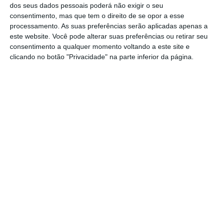
dado que resultam da transposição de um
dos seus dados pessoais poderá não exigir o seu
diretiva comunitária, bem como em países
consentimento, mas que tem o direito de se opor a esse
processamento. As suas preferências serão aplicadas apenas a
que integram o Espaço Económico Europeu e
este website. Você pode alterar suas preferências ou retirar seu
aplicam-se a três situações:
cancelamentos
consentimento a qualquer momento voltando a este site e
de voos,
situações de
atrasos consideráveis,
clicando no botão "Privacidade" na parte inferior da página.
isto, é, “quando estamos perante um atraso
superior a três horas
ou
situações de recusa
de embarque relacionados com situações de
overbooking
“
, explica Paulo Fonseca,
coordenador do departamento jurídico da
Deco, em declarações ao ECO.
No que toca especificamente aos voos
cancelados ou com “atrasos consideráveis”, os
passageiros têm direito à assistência, direito
ao reembolso e direito à indemnização, sendo