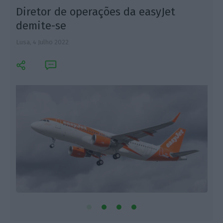
Diretor de operações da easyJet
demite-se
Lusa,
4 Julho 2022
L