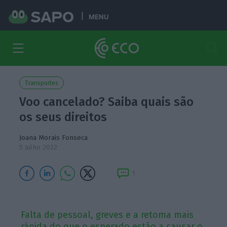
MENU
Transportes
Voo cancelado? Saiba quais são
os seus direitos
Joana Morais Fonseca
5 Julho 2022
1
Falta de pessoal, greves e a retoma mais
rápida do que o esperado estão a causar o