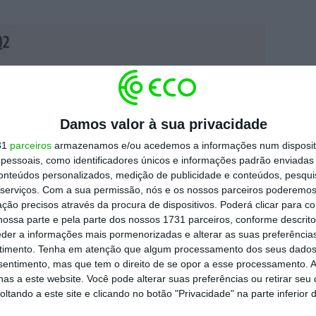
Damos valor à sua privacidade
31
parceiros
armazenamos e/ou acedemos a informações num dispositi
essoais, como identificadores únicos e informações padrão enviadas 
conteúdos personalizados, medição de publicidade e conteúdos, pesqui
serviços.
Com a sua permissão, nós e os nossos parceiros poderemos 
ção precisos através da procura de dispositivos. Poderá clicar para co
ossa parte e pela parte dos nossos 1731 parceiros, conforme descrit
eder a informações mais pormenorizadas e alterar as suas preferência
timento.
Tenha em atenção que algum processamento dos seus dados
nsentimento, mas que tem o direito de se opor a esse processamento. A
as a este website. Você pode alterar suas preferências ou retirar seu
 deste ano, Chipre (-6,8 pontos percentuais),
tando a este site e clicando no botão "Privacidade" na parte inferior 
cia (-3 pontos percentuais) foram os três