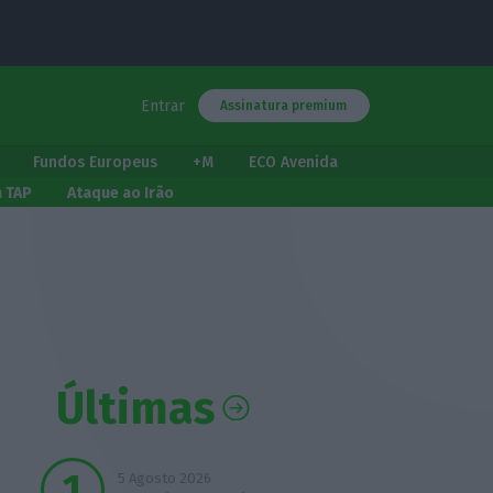
Entrar
Assinatura premium
Fundos Europeus
+M
ECO Avenida
a TAP
Ataque ao Irão
Últimas
5 Agosto 2026