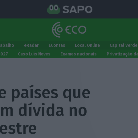
rabalho
eRadar
EContas
Local Online
Capital Verde
2027
Caso Luís Neves
Exames nacionais
Privatização d
e países que
am dívida no
estre