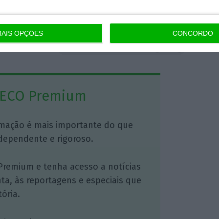
da pública face ao PIB.
AIS OPÇÕES
CONCORDO
https://eco.sapo.pt/2022/10/21/portugal-entre-paises-que-mais-reduziram-divida-no-segundo-trimestre/
Copiar
 ECO Premium
mação é mais importante do que
dependente e rigoroso.
Premium e tenha acesso a notícias
nta, às reportagens e especiais que
ória.