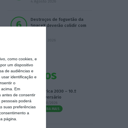
4 Agosto 2026
Destroços de foguetão da
SpaceX deverão colidir com
Lua
5 Agosto 2026
vo, como cookies, e
por um dispositivo
Eventos
sa de audiências e
usar identificação e
nsentir o
o acima. Em
Fábrica 2030 – 10.º
s antes de consentir
Aniversário
 pessoais poderá
14/10/2026
s suas preferências
SAIBA MAIS
 consentimento a
da página.