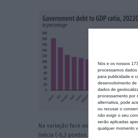
Nós e os nossos 17
processamos dados p
para publicidade e 
desenvolvimento de 
dados de geolocaliza
processamento por n
alternativa, pode ac
ou recusar o consen
não exigir o seu co
serão aplicadas apen
Na variação face ao primeiro trimestre
qualquer momento vol
Grécia (-6,3 pontos percentuais) e Croá