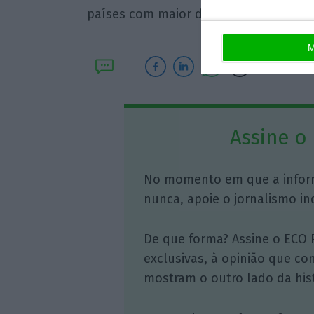
países com maior descida do rácio dívi
M
Assine o
No momento em que a infor
nunca, apoie o jornalismo in
De que forma? Assine o ECO 
exclusivas, à opinião que co
mostram o outro lado da hist