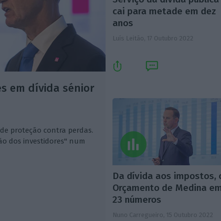
cai para metade em dez
anos
Luís Leitão,
17 Outubro 2022
s em dívida sénior
o de proteção contra perdas.
ção dos investidores" num
Da dívida aos impostos, 
Orçamento de Medina e
23 números
Nuno Carregueiro,
15 Outubro 2022