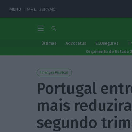
MENU
MAIL
JORNAIS
Últimas
Advocatus
ECOseguros
T
Orçamento do Estado 
Finanças Públicas
Portugal entr
mais reduzir
segundo trim