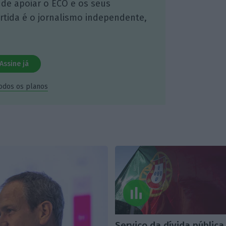
 de apoiar o ECO e os seus
artida é o jornalismo independente,
Assine já
todos os planos
Serviço da dívida pública