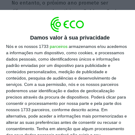
No entanto, o próximo ano promete ser
diferente, segundo vaticina o Goldman Sachs,
um dos mais importantes e influentes bancos
do mundo.
Damos valor à sua privacidade
Nós e os nossos 1733
parceiros
armazenamos e/ou acedemos
Gurpreet Gill, gestor de obrigações da
a informações num dispositivo, como cookies, e processamos
Goldman Sachs Asset Management acredita
dados pessoais, como identificadores únicos e informações
padrão enviadas por um dispositivo para publicidade e
mesmo que 2023 está a tornar-se no mais
conteúdos personalizados, medição de publicidade e
promissor para os títulos de dívida em mais de
conteúdos, pesquisa de audiências e desenvolvimento de
uma década.
serviços.
Com a sua permissão, nós e os nossos parceiros
poderemos usar identificação e dados de geolocalização
precisos através da procura de dispositivos. Poderá clicar para
No decorrer da sua participação na
Edelman
consentir o processamento por nossa parte e pela parte dos
Smithfield Investor Summit
, que está a
nossos 1733 parceiros, conforme descrito acima. Em
alternativa, pode aceder a informações mais pormenorizadas e
decorrer esta terça-feira em Londres, Gill
alterar as suas preferências antes de consentir ou recusar o
referiu também as obrigações estão agora
consentimento.
Tenha em atenção que algum processamento
dos seus dados pessoais poderá não exigir o seu