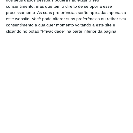
mais apelativas do que há um ano, e isso
consentimento, mas que tem o direito de se opor a esse
inclui também os títulos de dívida de países
processamento. As suas preferências serão aplicadas apenas a
emergentes e as obrigações de empresas.
este website. Você pode alterar suas preferências ou retirar seu
consentimento a qualquer momento voltando a este site e
clicando no botão "Privacidade" na parte inferior da página.
“Pensamos que faz sentido estar exposto a
obrigações de curta duração e de alta
qualidade, em títulos com garantia
hipotecária (MBS) de entidades norte-
americanas”, destacou a analista do Goldman
Sachs.
https://eco.sapo.pt/2022/12/13/goldman-sachs-antecipa-ano-extraordinario-para-as-obrigacoes/
Copiar