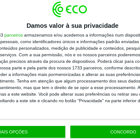
Damos valor à sua privacidade
Abreu Advogados foi dedicado à Saúde
33
parceiros
armazenamos e/ou acedemos a informações num dispositi
m conjunto de iniciativas internas e
essoais, como identificadores únicos e informações padrão enviadas 
o primeiro guia de literacia jurídica “A
conteúdos personalizados, medição de publicidade e conteúdos, pesqui
ior acompanhado”; a realização do primeiro
serviços.
Com a sua permissão, nós e os nossos parceiros poderemos 
ção precisos através da procura de dispositivos. Poderá clicar para co
bate e sensibilizar para o estado da saúde
ossa parte e pela parte dos nossos 1733 parceiros, conforme descrit
órum de Saúde Mental nas autarquias, um
eder a informações mais pormenorizadas e alterar as suas preferência
timento.
Tenha em atenção que algum processamento dos seus dados
as a diferentes dimensões da saúde mental;
nsentimento, mas que tem o direito de se opor a esse processamento. A
l da Saúde Mental.
as a este website. Você pode alterar suas preferências ou retirar seu
tando a este site e clicando no botão "Privacidade" na parte inferior 
https://eco.sapo.pt/2023/01/30/exclusao-digital-e-o-tema-do-legal-up-2023-2024-da-abreu-advogados/
Copiar
AIS OPÇÕES
CONCORDO