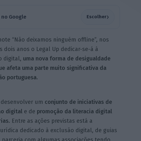
›
a no Google
Escolher
ote “Não deixamos ninguém offline”, nos
 dois anos o Legal Up dedicar-se-á à
 digital,
uma nova forma de desigualdade
ue afeta uma parte muito significativa da
ão portuguesa.
á desenvolver um
conjunto de iniciativas de
o digital
e de
promoção da literacia digital
rias
. Entre as ações previstas está a
urídica dedicado à exclusão digital, de guias
 a parceria com algumas associações tendo