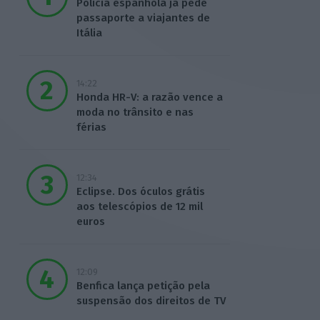
Polícia espanhola já pede
passaporte a viajantes de
Itália
14:22
Honda HR-V: a razão vence a
moda no trânsito e nas
férias
12:34
Eclipse. Dos óculos grátis
aos telescópios de 12 mil
euros
12:09
Benfica lança petição pela
suspensão dos direitos de TV