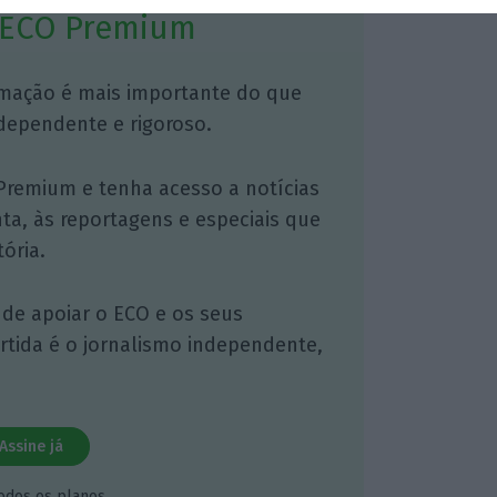
 ECO Premium
mação é mais importante do que
dependente e rigoroso.
Premium e tenha acesso a notícias
nta, às reportagens e especiais que
ória.
 de apoiar o ECO e os seus
artida é o jornalismo independente,
Assine já
todos os planos