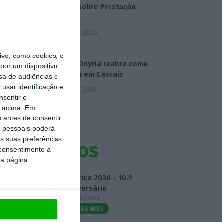
mentir sobre Prestação
Única
5 Agosto 2026
vo, como cookies, e
Antigo Onyria reabre como
por um dispositivo
Kimpton em Cascais
sa de audiências e
usar identificação e
6 Agosto 2026
nsentir o
o acima. Em
s antes de consentir
 pessoais poderá
s suas preferências
Eventos
 consentimento a
da página.
Fábrica 2030 – 10.º
Aniversário
14/10/2026
SAIBA MAIS