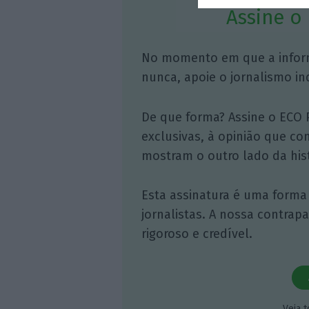
Assine o
No momento em que a infor
nunca, apoie o jornalismo in
De que forma? Assine o ECO 
exclusivas, à opinião que co
mostram o outro lado da hist
Esta assinatura é uma forma
jornalistas. A nossa contrap
rigoroso e credível.
Veja 