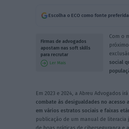
Escolha o ECO como fonte preferid
Com o m
Firmas de advogados
próximos
apostam nas soft skills
exclusão
para recrutar
social q
Ler Mais
populaç
Em 2023 e 2024, a Abreu Advogados ir
combate às desigualdades no acesso a
em vários estratos sociais e faixas etá
publicação de um manual de literacia j
de boas práticas de cibersegurança e