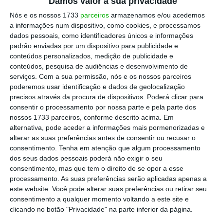
Damos valor à sua privacidade
liderança europeia em vigilância
Nós e os nossos 1733
parceiros
armazenamos e/ou acedemos
marítima a missões terrestres e
a informações num dispositivo, como cookies, e processamos
dados pessoais, como identificadores únicos e informações
promover o desenvolvimento de
padrão enviadas por um dispositivo para publicidade e
novos produtos
conteúdos personalizados, medição de publicidade e
conteúdos, pesquisa de audiências e desenvolvimento de
serviços.
Com a sua permissão, nós e os nossos parceiros
Ricardo Mendes
poderemos usar identificação e dados de geolocalização
Presidente executivo da Tekever
precisos através da procura de dispositivos. Poderá clicar para
consentir o processamento por nossa parte e pela parte dos
nossos 1733 parceiros, conforme descrito acima. Em
alternativa, pode aceder a informações mais pormenorizadas e
Da carga em terra para a vigilância no mar
alterar as suas preferências antes de consentir ou recusar o
consentimento.
Tenha em atenção que algum processamento
passamos para a
Tekever
, atualmente com
dos seus dados pessoais poderá não exigir o seu
mais de 300 funcionários. Em 2023, a empresa
consentimento, mas que tem o direito de se opor a esse
que constrói drones para o mercado europeu
processamento. As suas preferências serão aplicadas apenas a
este website. Você pode alterar suas preferências ou retirar seu
quer “
manter ou acelerar o ritmo de
consentimento a qualquer momento voltando a este site e
contratações
“, depois do crescimento de mais
clicando no botão "Privacidade" na parte inferior da página.