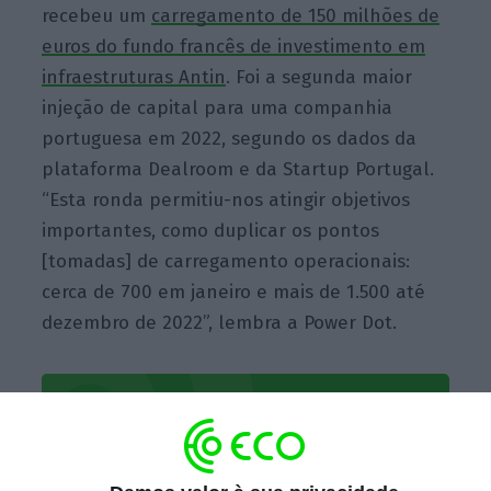
recebeu um
carregamento de 150 milhões de
euros do fundo francês de investimento em
infraestruturas Antin
. Foi a segunda maior
injeção de capital para uma companhia
portuguesa em 2022, segundo os dados da
plataforma Dealroom e da Startup Portugal.
“Esta ronda permitiu-nos atingir objetivos
importantes, como duplicar os pontos
[tomadas] de carregamento operacionais:
cerca de 700 em janeiro e mais de 1.500 até
dezembro de 2022”, lembra a Power Dot.
Pretendemos acelerar a entrada
em novas geografias, alargar a