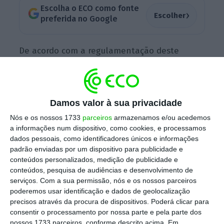
Escolha o ECO como fonte
›
Escolher
preferida no Google
De acordo com a regulamentação deste
regime, a antecipação da idade de acesso a
pensão de velhice por deficiência destina-se
a “
pessoas com idade igual ou superior a 60
Damos valor à sua privacidade
anos que tenham tido, pelo menos, 15 anos de
Nós e os nossos 1733
parceiros
armazenamos e/ou acedemos
carreira contributiva constituída com situação
a informações num dispositivo, como cookies, e processamos
de deficiência e grau de incapacidade igual ou
dados pessoais, como identificadores únicos e informações
superior a 80%
“.
padrão enviadas por um dispositivo para publicidade e
conteúdos personalizados, medição de publicidade e
conteúdos, pesquisa de audiências e desenvolvimento de
serviços.
Com a sua permissão, nós e os nossos parceiros
As pessoas abrangidas por esta lei são os
poderemos usar identificação e dados de geolocalização
beneficiários do regime geral de segurança
precisos através da procura de dispositivos. Poderá clicar para
consentir o processamento por nossa parte e pela parte dos
social
e os
subscritores e ex-subscritores do
nossos 1733 parceiros, conforme descrito acima. Em