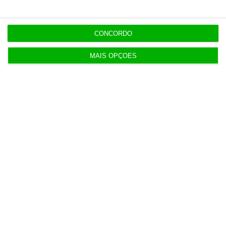
Euribor inicia agosto a descer a três, seis e 12
meses
CONCORDO
3 Agosto 2026
MAIS OPÇÕES
SEDES pede intervenção política para
salvaguardar refinaria
3 Agosto 2026
ESA BIC Tagus abre nova call para incubar
startups espaciais
4 Agosto 2026
Produção de vinho vai aumentar 12%. Douro
‘destrona’ Lisboa
5 Agosto 2026