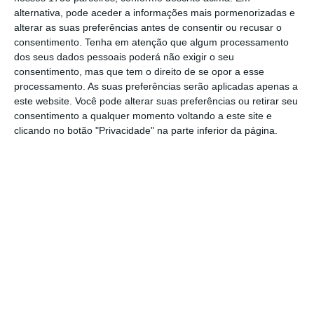
regime de proteção social convergente
. No
alternativa, pode aceder a informações mais pormenorizadas e
entanto, a esta pensão “não se aplica a
alterar as suas preferências antes de consentir ou recusar o
consentimento.
Tenha em atenção que algum processamento
redução por aplicação de penalizações por
dos seus dados pessoais poderá não exigir o seu
antecipação da idade, nem a aplicação do
consentimento, mas que tem o direito de se opor a esse
fator de sustentabilidade”.
processamento. As suas preferências serão aplicadas apenas a
este website. Você pode alterar suas preferências ou retirar seu
consentimento a qualquer momento voltando a este site e
Infraestruturas. O 1º obstáculo ‘na escada’ para a
clicando no botão "Privacidade" na parte inferior da página.
inclusão
PREMIUM
Ler Mais
“O acesso antecipado à pensão de velhice
visa
atender às situações em que a
manutenção da atividade profissional pode ter
impacto negativo nas condições de saúde das
pessoas com deficiência
, não compensando,
de um ponto de vista subjetivo, os benefícios