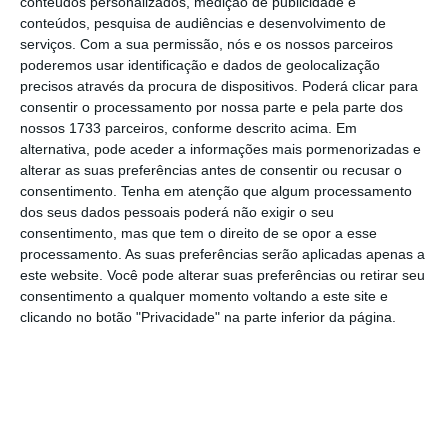
conteúdos personalizados, medição de publicidade e
último recurso disponível para a contratação
conteúdos, pesquisa de audiências e desenvolvimento de
serviços.
Com a sua permissão, nós e os nossos parceiros
de professore
s.
poderemos usar identificação e dados de geolocalização
precisos através da procura de dispositivos. Poderá clicar para
Até às 19:40, os diretores já tinham publicado
consentir o processamento por nossa parte e pela parte dos
nossos 1733 parceiros, conforme descrito acima. Em
hoje cerca de 560 horários, muitos dos quais
alternativa, pode aceder a informações mais pormenorizadas e
ficaram por preencher na segunda reserva de
alterar as suas preferências antes de consentir ou recusar o
recrutamento, e, à semelhança da semana
consentimento.
Tenha em atenção que algum processamento
dos seus dados pessoais poderá não exigir o seu
anterior, é nas zonas de Lisboa, Setúbal e
consentimento, mas que tem o direito de se opor a esse
Algarve que parecer ser mais difícil contratar.
processamento. As suas preferências serão aplicadas apenas a
este website. Você pode alterar suas preferências ou retirar seu
consentimento a qualquer momento voltando a este site e
De acordo com a análise feita por Arlindo
clicando no botão "Privacidade" na parte inferior da página.
Ferreira, foram pedidos hoje
220 horários para
escolas em Lisboa, 103 em Setúbal e 59 em
Faro.
Entre os horários colocados hoje a concurso,