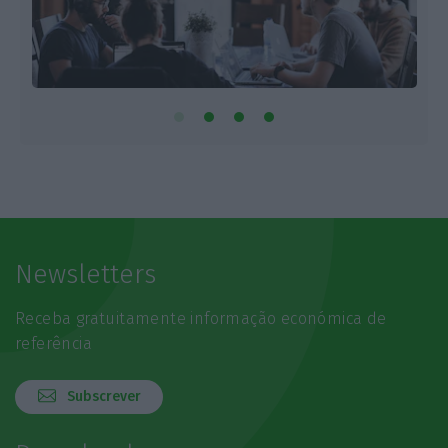
Newsletters
Receba gratuitamente informação económica de
referência
Subscrever