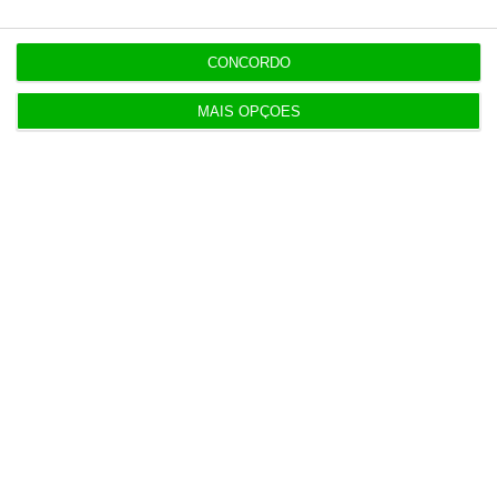
12:00
Banksy custa 175 mil euros aos contribuintes
CONCORDO
ingleses
MAIS OPÇÕES
10:21
Preços o Irão continuarão a marcar rumo dos
mercados
10:10
Investidores regressam à Europa com lucros em
alta
9:59
Albuquerque sem medo de desentendimentos com
Montenegro