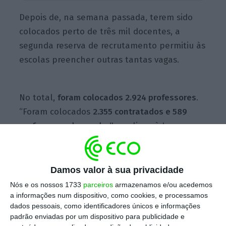
Depois de, na semana passada, terem sido
colocados perto de três mil docentes, a
segunda reserva de recrutamento permitiu às
escolas preencher outras tantas vagas.
No total,
foram colocados 2.924 professores
.
“Foram colocados
2.355 contratados e 589
professores do quadro”
, explicou à Lusa o
professor Arlindo Ferreira, especialista em
estatísticas da educação.
Damos valor à sua privacidade
Não foi, no entanto, suficiente para colmatar
Nós e os nossos 1733
parceiros
armazenamos e/ou acedemos
as necessidades dos estabelecimentos de
a informações num dispositivo, como cookies, e processamos
dados pessoais, como identificadores únicos e informações
ensino e, esta sexta-feira, havia ainda
cerca
padrão enviadas por um dispositivo para publicidade e
de 1.300 horários em contratação de escola, o