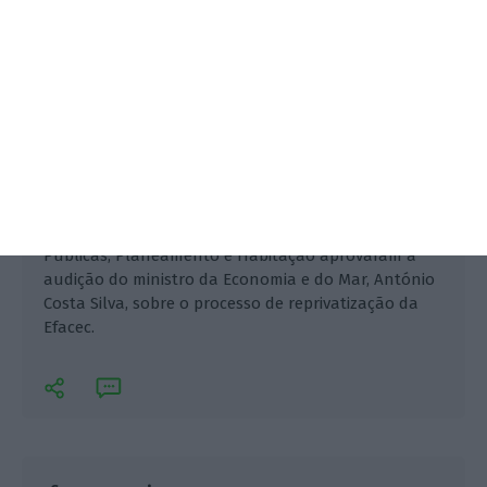
Os deputados da Comissão de Economia, Obras
Públicas, Planeamento e Habitação aprovaram a
audição do ministro da Economia e do Mar, António
Costa Silva, sobre o processo de reprivatização da
Efacec.