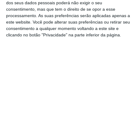
com um prazo de seis anos, apurou o ECO junto
dos seus dados pessoais poderá não exigir o seu
consentimento, mas que tem o direito de se opor a esse
de uma fonte que conhece o processo.
processamento. As suas preferências serão aplicadas apenas a
este website. Você pode alterar suas preferências ou retirar seu
O
FdCR foi criado com uma dotação de 320
consentimento a qualquer momento voltando a este site e
clicando no botão "Privacidade" na parte inferior da página.
milhões
de euros, que poderá ir até 1,3 mil
milhões de euros, do PRR. O objetivo é dar
apoio temporário no reforço da solvência das
empresas que desenvolvam atividade em
território nacional e que foram afetadas pela
pandemia de Covid-19, mas também apoiar o
reforço de capital de sociedades comerciais
em fase inicial de atividade ou em processo
de crescimento e consolidação. Aliás, este é o
fundo que financia programas do BPF como
o
Consolidar
,
Recapitalização Estratégica
, o
programa de
Venture Capital
ou ainda o