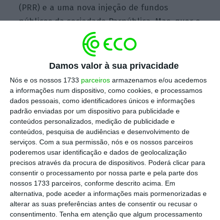
(PRR) e a uma nova injeção de fundos
públicos da sociedade Parpública. Mas, quer o
Banco de Fomento, quer a Parpública, vão
também envolver-se no negócio, para o
viabilizar. Duas condições para a Mutares
Damos valor à sua privacidade
efetivar a compra da Efacec, para além do
Nós e os nossos 1733
parceiros
armazenamos e/ou acedemos
acordo com os obrigacionistas da Efacec, que
a informações num dispositivo, como cookies, e processamos
dados pessoais, como identificadores únicos e informações
prevê um corte de apenas 10% face aos 58
padrão enviadas por um dispositivo para publicidade e
milhões investidos.
conteúdos personalizados, medição de publicidade e
conteúdos, pesquisa de audiências e desenvolvimento de
serviços.
Com a sua permissão, nós e os nossos parceiros
poderemos usar identificação e dados de geolocalização
Por um lado, a Efacec vai emitir obrigações
precisos através da procura de dispositivos. Poderá clicar para
convertíveis em ações que vão ser subscritas
consentir o processamento por nossa parte e pela parte dos
pelo Banco de Fomento. A
compra das
nossos 1733 parceiros, conforme descrito acima. Em
alternativa, pode aceder a informações mais pormenorizadas e
obrigações convertíveis será feita através do
alterar as suas preferências antes de consentir ou recusar o
Fundo de Capitalização e Resiliência (FdCR)
consentimento.
Tenha em atenção que algum processamento