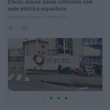
Efacec assina novos contratos com
rede elétrica espanhola
Joana Abrantes Gomes,
12 Setembro 2023
A