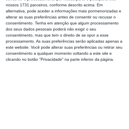
nossos 1731 parceiros, conforme descrito acima. Em
alternativa, pode aceder a informações mais pormenorizadas e
alterar as suas preferências antes de consentir ou recusar o
consentimento.
Tenha em atenção que algum processamento
dos seus dados pessoais poderá não exigir o seu
consentimento, mas que tem o direito de se opor a esse
processamento. As suas preferências serão aplicadas apenas a
este website. Você pode alterar suas preferências ou retirar seu
consentimento a qualquer momento voltando a este site e
clicando no botão "Privacidade" na parte inferior da página.
Gemma Feliciano, Head of Division for Western Europe do BEI, e
João Nuno Palma, vice-presidente da Comissão Executiva do
BCP
DR
Já o
Novobanco
explica que o contrato
consiste numa
garantia de 150 milhões de
euros a prestar pelo BEI,
reforçando a sua “a