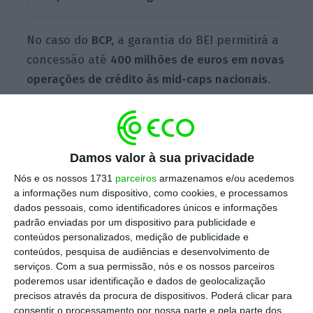
No caso do
BCP,
a garantia do BEI permitirá a
concessão até
400 milhões de euros em novas
operações de crédito às mid-caps nacionais
.
“Numa altura em que as taxas de juro são
elevadas, o ambiente operacional é difícil e a
Damos valor à sua privacidade
oferta de crédito é reduzida”, aponta o banco
Nós e os nossos 1731
parceiros
armazenamos e/ou acedemos
liderado por Miguel Maya, o
“acordo de
a informações num dispositivo, como cookies, e processamos
dados pessoais, como identificadores únicos e informações
garantia permitirá ao BCP conceder novos
padrão enviadas por um dispositivo para publicidade e
empréstimos com melhores condições de
conteúdos personalizados, medição de publicidade e
crédito, graças ao apoio do BEI”
, adianta a
conteúdos, pesquisa de audiências e desenvolvimento de
serviços.
Com a sua permissão, nós e os nossos parceiros
instituição em comunicado.
poderemos usar identificação e dados de geolocalização
precisos através da procura de dispositivos. Poderá clicar para
consentir o processamento por nossa parte e pela parte dos