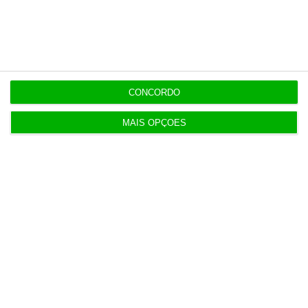
luz verde
5 Agosto 2026
Ministro garante entrada a “todos os imigrantes”
com emprego
CONCORDO
MAIS OPÇÕES
Populares
O fenómeno MrBeast
1 Agosto 2026
Multas a empresas por trabalho não declarado
perto das 7 mil