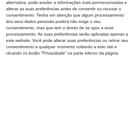
que avaliaram o
alternativa, pode aceder a informações mais pormenorizadas e
alterar as suas preferências antes de consentir ou recusar o
negócio da Greenvolt
consentimento.
Tenha em atenção que algum processamento
baseou-se no método
dos seus dados pessoais poderá não exigir o seu
consentimento, mas que tem o direito de se opor a esse
do rendimento, que
processamento. As suas preferências serão aplicadas apenas a
resultou num intervalo
este website. Você pode alterar suas preferências ou retirar seu
de valorização da
consentimento a qualquer momento voltando a este site e
clicando no botão "Privacidade" na parte inferior da página.
empresa entre 7,3 a 9
euros por ação.
No entanto, o regulador sublinha que
“o
lançamento da oferta continua ainda
dependente da verificação das restantes
condições previstas no (ponto 17 do)
anúncio
preliminar
” como, por exemplo, a aprovação da