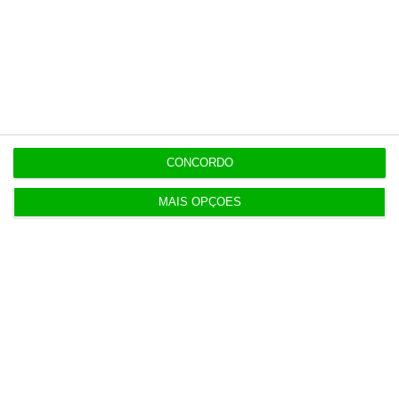
ações da Greenvolt.
https://eco.sapo.pt/2024/04/05/preco-da-opa-sobre-a-greenvolt-mantem-se-nos-83-euros/
Copiar
CONCORDO
MAIS OPÇÕES
Assine o ECO Premium
No momento em que a informação é
mais importante do que nunca, apoie
o jornalismo independente e rigoroso.
De que forma? Assine o ECO Premium e
tenha acesso a notícias exclusivas, à