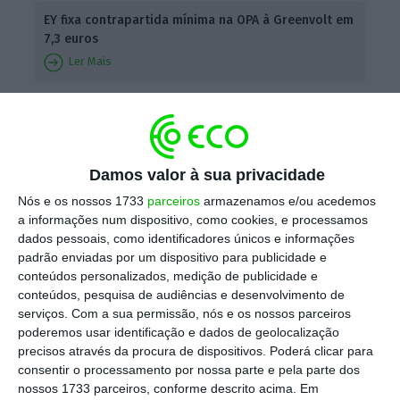
EY fixa contrapartida mínima na OPA à Greenvolt em
7,3 euros
Ler Mais
Como o preço mínimo da avaliação da EY fica
12% abaixo dos 8,3 euros propostos pela KKR
para comprar as ações da empresa liderada
Damos valor à sua privacidade
por João Manso Neto, “prevalece o valor mais
Nós e os nossos 1733
parceiros
armazenamos e/ou acedemos
elevado”,
que foi “oferecido pelo oferente”,
a informações num dispositivo, como cookies, e processamos
dados pessoais, como identificadores únicos e informações
esclarece a CMVM.
padrão enviadas por um dispositivo para publicidade e
conteúdos personalizados, medição de publicidade e
conteúdos, pesquisa de audiências e desenvolvimento de
serviços.
Com a sua permissão, nós e os nossos parceiros
A metodologia
poderemos usar identificação e dados de geolocalização
precisos através da procura de dispositivos. Poderá clicar para
principal adotada pelos
consentir o processamento por nossa parte e pela parte dos
quatro peritos da EY
nossos 1733 parceiros, conforme descrito acima. Em