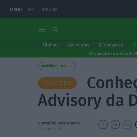
MENU
MAIL
JORNAIS
Últimas
Advocatus
ECOseguros
T
Orçamento do Estado 
Imobiliário Outlook
Conheç
BRANDS' ECO
Advisory da D
Conteúdo Patrocinado
13 Janeiro 2026