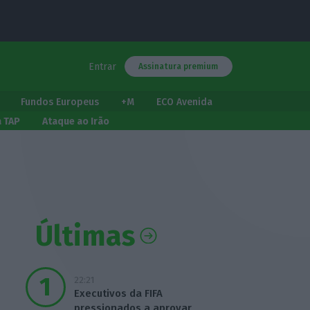
Entrar
Assinatura premium
Fundos Europeus
+M
ECO Avenida
a TAP
Ataque ao Irão
Últimas
22:21
Executivos da FIFA
pressionados a aprovar