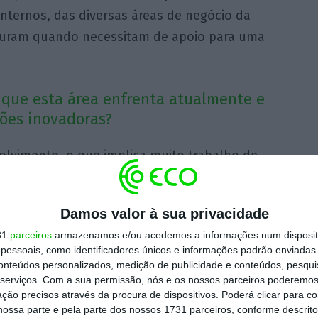
internos, das diversas áreas de negócio da
ocuram quando necessitam de apoio para uma
s que esta área enfrenta atualmente e
ções inovadoras?
olvimento, o que implica muito trabalho de
e bases de dados e na implementação de
mitam ser cada vez mais eficientes, accurate
Damos valor à sua privacidade
31
parceiros
armazenamos e/ou acedemos a informações num dispositi
essoais, como identificadores únicos e informações padrão enviadas 
m a constante evolução do mercado e a
conteúdos personalizados, medição de publicidade e conteúdos, pesqui
serviços.
Com a sua permissão, nós e os nossos parceiros poderemos 
o, procurando, idealmente, antecipar as
ção precisos através da procura de dispositivos. Poderá clicar para co
ontudo, mais do que ter a informação,
ossa parte e pela parte dos nossos 1731 parceiros, conforme descrit