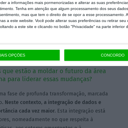
 de a tratar e comunicar, de modo a garantir
eder a informações mais pormenorizadas e alterar as suas preferência
timento.
Tenha em atenção que algum processamento dos seus dados
tes.
nsentimento, mas que tem o direito de se opor a esse processamento. A
as a este website. Você pode alterar suas preferências ou retirar seu
tando a este site e clicando no botão "Privacidade" na parte inferior 
formas, armazenar e tratar informação de
uts são intuitivos e dão as respostas
obiliário,
independente do objetivo/desafio
AIS OPÇÕES
CONCORDO
 que estão a moldar o futuro da área
ona para liderar essas mudanças?
 uma fase de profunda transformação, marcada
o.
Neste contexto, a integração de dados e
rtância cada vez maior.
Esta integração está
dores, nomeadamente no que respeita à