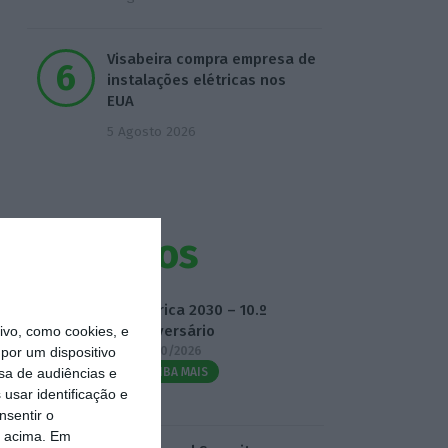
Visabeira compra empresa de
instalações elétricas nos
EUA
5 Agosto 2026
Eventos
Fábrica 2030 – 10.º
Aniversário
vo, como cookies, e
14/10/2026
por um dispositivo
sa de audiências e
SAIBA MAIS
usar identificação e
nsentir o
o acima. Em