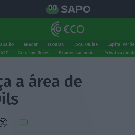
rabalho
eRadar
EContas
Local Online
Capital Verde
2027
Caso Luís Neves
Exames nacionais
Privatização d
a a área de
ils