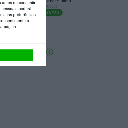
3.º Local Summit
s antes de consentir
07/10/2026
 pessoais poderá
SAIBA MAIS
s suas preferências
 consentimento a
da página.