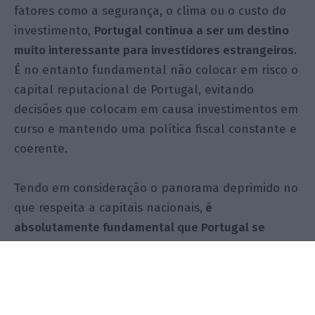
fatores como a segurança, o clima ou o custo do
investimento,
Portugal continua a ser um destino
muito interessante para investidores estrangeiros.
É no entanto fundamental não colocar em risco o
capital reputacional de Portugal, evitando
decisões que colocam em causa investimentos em
curso e mantendo uma política fiscal constante e
coerente.
Tendo em consideração o panorama deprimido no
que respeita a capitais nacionais,
é
absolutamente fundamental que Portugal se
consiga continuar a afirmar como um destino
seguro para o investimento de capitais,
assegurando-se desta forma a dinamização da
economia nacional.