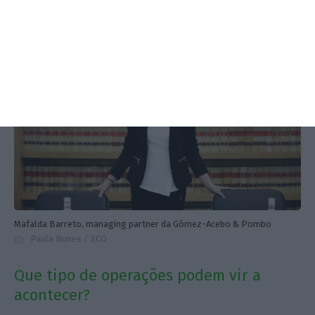
Mafalda Barreto, managing partner da Gómez-Acebo & Pombo
Paula Nunes / ECO
Que tipo de operações podem vir a
acontecer?