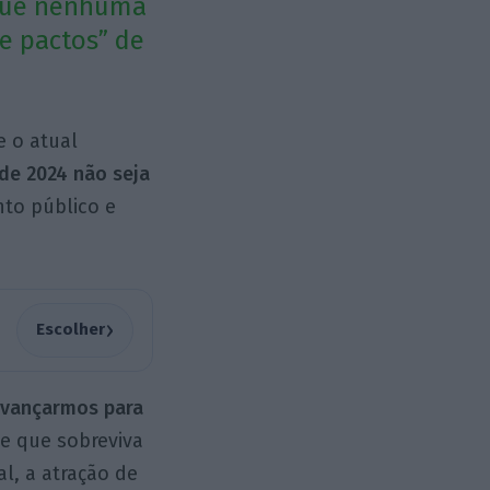
 que nenhuma
e pactos” de
e o atual
de 2024 não seja
nto público e
›
Escolher
avançarmos para
 e que sobreviva
al, a atração de