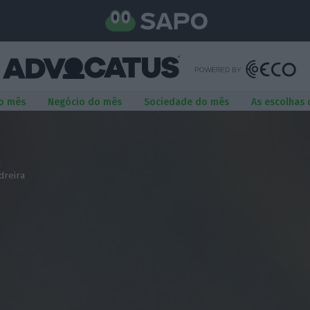
o mês
Negócio do mês
Sociedade do mês
As escolhas
:
dreira