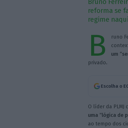
Bruno Ferrei
reforma se f
regime naqui
B
runo Fe
contex
um “se
privado.
Escolha o E
O líder da PLMJ 
uma “lógica de 
ao tempo dos cicl