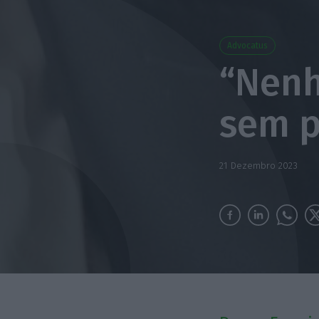
Advocatus
“Nenh
sem p
21 Dezembro 2023