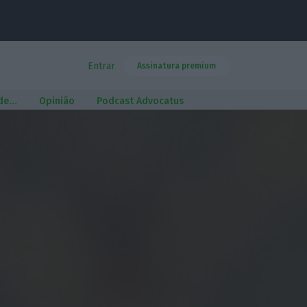
Entrar
Assinatura premium
 de…
Opinião
Podcast Advocatus