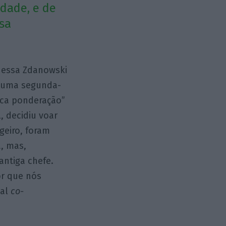
idade, e de
sa
nessa Zdanowski
ra uma segunda-
uca ponderação”
, decidiu voar
geiro, foram
a, mas,
antiga chefe.
r que nós
ual
co-