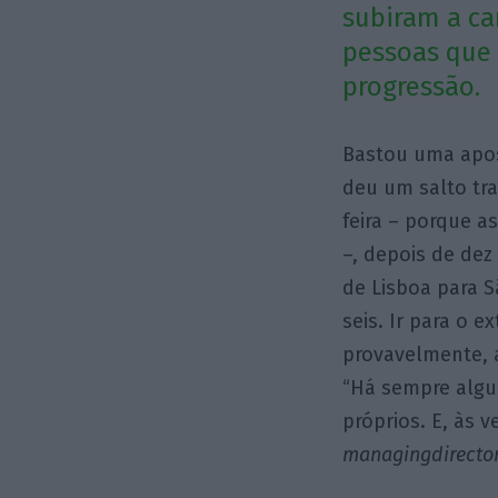
subiram a ca
pessoas que 
progressão.
Bastou uma apos
deu um salto tra
feira – porque 
–, depois de dez
de Lisboa para S
seis. Ir para o e
provavelmente, 
“Há sempre algu
próprios. E, às v
managing
directo