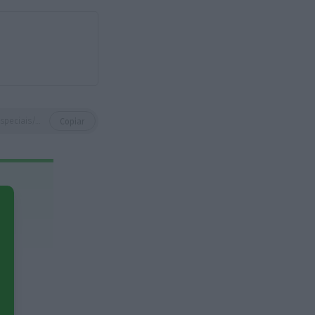
https://eco.sapo.pt/especiais/de-estagiario-a-ceo-os-voos-de-quem-arrisca-luta-e-e-recompensado/
Copiar
e