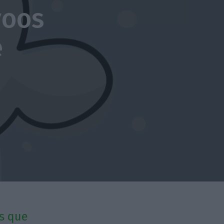
voos
é
es que