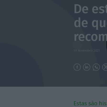
De es
de qu
reco
19 Novembro 2021
Estas são his