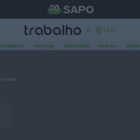
crutamento
Formação
Diversidade
Podcast
Opiniã
 Ferreira