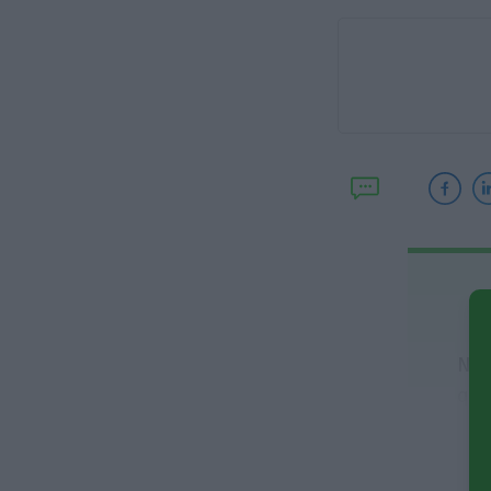
No 
que
De 
not