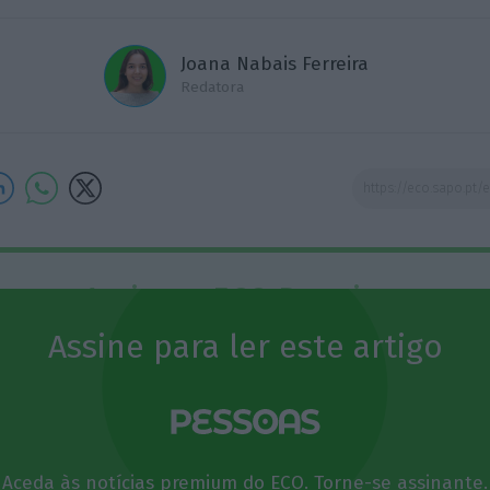
Joana Nabais Ferreira
Redatora
Assine o ECO Premium
Assine para ler este artigo
momento em que a informação é mais importante do
 nunca, apoie o jornalismo independente e rigoroso.
que forma? Assine o ECO Premium e tenha acesso a
Aceda às notícias premium do ECO. Torne-se assinante.
ícias exclusivas, à opinião que conta, às reportagens 