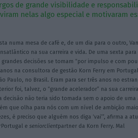
rgos de grande visibilidade e responsabil
viram nelas algo especial e motivaram es
ta numa mesa de café e, de um dia para o outro, Va
nsatlântico na sua carreira e vida. De uma sexta pa
as grandes decisões se tomam “por impulso e com po
 anos na consultora de gestão Korn Ferry em Portugal
ão Paulo, no Brasil. Eram para ser três anos no estran
xterior foi, talvez, o “grande acelerador” na sua carreir
a decisão não teria sido tomada sem o apoio de uma 
ém que olha para nós com um nível de ambição maio
ezes, é preciso que alguém nos diga ‘vai’”, afirma a at
r
Portugal e
senior
client
partner da Korn Ferry. Mal