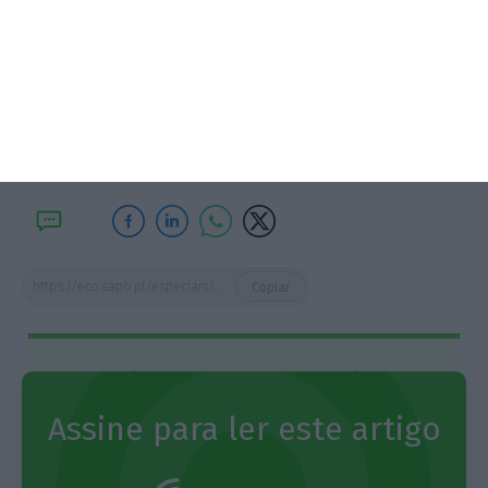
Sofia Santos
Economista especializada em
sustainable and climate finance
https://eco.sapo.pt/especiais/sera-2021-o-ano-decisivo-para-as-financas-sustentaveis/
Copiar
Assine o ECO Premium
Assine para ler este artigo
No momento em que a informação é mais
importante do que nunca, apoie o