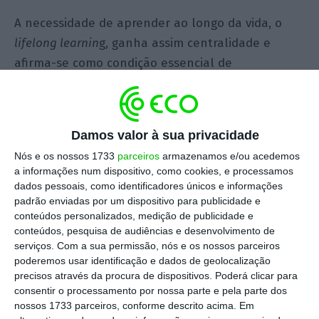
A necessidade de aprender ao longo da vida, o
lifelong
learnin
g, ganha assim centralidade e
afirma-se como condição essencial de
empregabilidade, como já confirmado no relatório
do Fórum Económico Mundial, publicado este ano.
É neste enquadramento que os conceitos de
Damos valor à sua privacidade
reskilling
(requalificação para uma nova função
Nós e os nossos 1733
parceiros
armazenamos e/ou acedemos
profissional) e
upskilling
(aperfeiçoar e ampliar
a informações num dispositivo, como cookies, e processamos
competências dentro da mesma área profissional)
dados pessoais, como identificadores únicos e informações
padrão enviadas por um dispositivo para publicidade e
assumem importância decisiva. Ambos integram
conteúdos personalizados, medição de publicidade e
uma mentalidade de aprendizagem contínua que
conteúdos, pesquisa de audiências e desenvolvimento de
ultrapassa a formação formal e abraçam o
serviços.
Com a sua permissão, nós e os nossos parceiros
poderemos usar identificação e dados de geolocalização
autodesenvolvimento, a experimentação e a
precisos através da procura de dispositivos. Poderá clicar para
adaptação ao mercado. Porquê?
consentir o processamento por nossa parte e pela parte dos
nossos 1733 parceiros, conforme descrito acima. Em