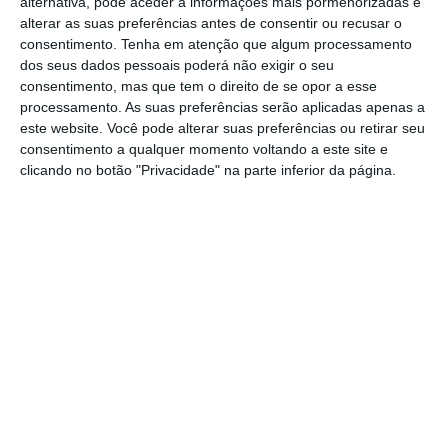
alternativa, pode aceder a informações mais pormenorizadas e
Primeiro, respondem à escassez de talento. O
alterar as suas preferências antes de consentir ou recusar o
setor das TIC está em crescimento em Portugal e
consentimento.
Tenha em atenção que algum processamento
estima-se uma subida entre 8% e 12% até ao final
dos seus dados pessoais poderá não exigir o seu
consentimento, mas que tem o direito de se opor a esse
deste ano, com valorização salarial
processamento. As suas preferências serão aplicadas apenas a
correspondente. Uma publicação da KPMG
este website. Você pode alterar suas preferências ou retirar seu
confirma esta escassez, reforçando a
consentimento a qualquer momento voltando a este site e
clicando no botão "Privacidade" na parte inferior da página.
oportunidade para quem esteja disposto a fazer o
percurso de aprendizagem. Para que as empresas
encontrem perfis aptos, os profissionais precisam
de adaptar-se mais depressa do que no passado.
Segundo, pela rápida transformação digital.
Muitas empresas adotam modelos
cloud
, DevOps
ou IA nativa e os profissionais que não
acompanham estas tecnologias correm o risco de
ficar estagnados e de ver o seu perfil tornar-se