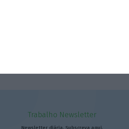
Mulher detida após quatro esfaqueamentos em
Londres
5 Agosto 2026
Como 23 empresas alcançaram resultados com o
modelo GPTW
6 Agosto 2026
Trabalho Newsletter
Newsletter diária. Subscreva aqui.