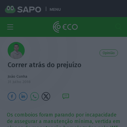
MENU
Opinião
Correr atrás do prejuízo
João Cunha
31 Julho 2018
Os comboios foram parando por incapacidade
de assegurar a manutenção mínima, vertida em