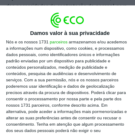
das necessidades de contratação de pessoal para
a EMEF e alugados alguns comboios depois de, em
2016, ter rejeitado sem explicações tal opção, com
os danosos resultados que estão à vista.
Damos valor à sua privacidade
Nós e os nossos 1731
parceiros
armazenamos e/ou acedemos
Um pouco como noutras áreas, umas vezes de
a informações num dispositivo, como cookies, e processamos
dados pessoais, como identificadores únicos e informações
forma mais trágica e noutras apenas com mais
padrão enviadas por um dispositivo para publicidade e
ruído, o Governo sai finalmente para a rua
conteúdos personalizados, medição de publicidade e
quando percebe que o incêndio no seu jardim não
conteúdos, pesquisa de audiências e desenvolvimento de
serviços.
Com a sua permissão, nós e os nossos parceiros
será apagado pela chuva que não cai, agora mais
poderemos usar identificação e dados de geolocalização
perto de eleições. Reforça a ideia de ser um
precisos através da procura de dispositivos. Poderá clicar para
Governo que age por empurrão e não por
consentir o processamento por nossa parte e pela parte dos
nossos 1731 parceiros, conforme descrito acima. Em
iniciativa e dificilmente escapará a essa marca.
alternativa, pode aceder a informações mais pormenorizadas e
alterar as suas preferências antes de consentir ou recusar o
À falta de justificação orçamental, resta em
consentimento.
Tenha em atenção que algum processamento
dos seus dados pessoais poderá não exigir o seu
alternativa falta de capacidade de análise e