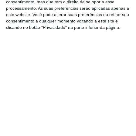
consentimento, mas que tem o direito de se opor a esse
planeamento. Com todos os problemas que
processamento. As suas preferências serão aplicadas apenas a
herdou, não soube o Governo agir com a
este website. Você pode alterar suas preferências ou retirar seu
consentimento a qualquer momento voltando a este site e
prudência necessária, com a análise de risco
clicando no botão "Privacidade" na parte inferior da página.
mínima e com a mais vital capacidade de
antecipação.
Antecipação que, em parte, está ligada às
próprias opções do Governo, uma vez que grande
parte das saídas recentes da EMEF se devem à lei
que possibilita reformas antecipadas a carreiras
excepcionalmente longas, realidade muito
presente no meio ferroviário e que era impossível
não ser do conhecimento da tutela.
Os comboios foram parando por incapacidade de
assegurar a manutenção mínima, vertida em