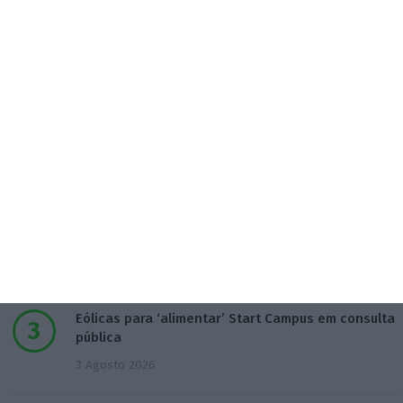
Populares
Combustíveis. Cinco propostas de política fiscal
3 Agosto 2026
T-Systems: Serviço de Saúde de Múrcia reforça
cibersegurança
3 Agosto 2026
Eólicas para ‘alimentar’ Start Campus em consulta
pública
3 Agosto 2026