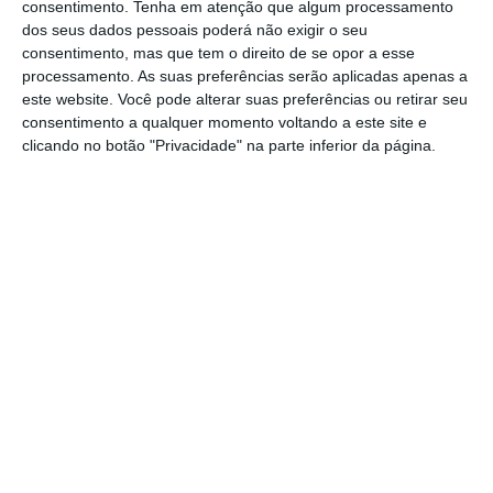
consentimento.
Tenha em atenção que algum processamento
área tecnológica pode oferecer oportunidades de
dos seus dados pessoais poderá não exigir o seu
emprego em empresas inovadoras e com grande
consentimento, mas que tem o direito de se opor a esse
potencial de crescimento.
processamento. As suas preferências serão aplicadas apenas a
este website. Você pode alterar suas preferências ou retirar seu
consentimento a qualquer momento voltando a este site e
De acordo com as previsões da IDC deste ano, o
clicando no botão "Privacidade" na parte inferior da página.
mercado de Tecnologias de Informação em
Portugal irá ultrapassar pela primeira vez os 5 mil
milhões de euros, o que representa um
crescimento de 3,9% face ao ano anterior. Até ao
final de 2025, segundo a IDC Portugal, a
transformação digital vai representar 50% de todo
o investimento nacional em Tecnologias da
Informação e Comunicação.
Escassez de profissionais qualificados