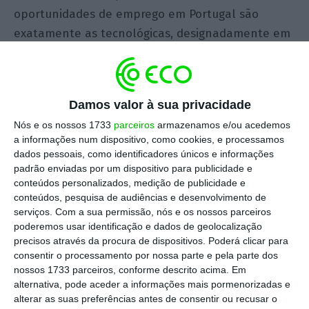
oportunidades de emprego em Portugal são
exatamente as tecnológicas, designadamente em
temas como
Business Intelligence, User Interface
,
Cibersegurança, Computação em
Cloud
ou
Big
Data
.
Damos valor à sua privacidade
Nós e os nossos 1733
parceiros
armazenamos e/ou acedemos
Se está a considerar iniciar um processo de
a informações num dispositivo, como cookies, e processamos
reskilling
, conheça alguns dos principais motivos
dados pessoais, como identificadores únicos e informações
pelos quais a reconversão profissional para o
padrão enviadas por um dispositivo para publicidade e
conteúdos personalizados, medição de publicidade e
mundo das TI pode ser uma aposta ganhadora.
conteúdos, pesquisa de audiências e desenvolvimento de
serviços.
Com a sua permissão, nós e os nossos parceiros
Crescimento do mercado de tecnologia
poderemos usar identificação e dados de geolocalização
precisos através da procura de dispositivos. Poderá clicar para
consentir o processamento por nossa parte e pela parte dos
O mercado da tecnologia está em constante
nossos 1733 parceiros, conforme descrito acima. Em
expansão, e é um dos setores que mais cresce
alternativa, pode aceder a informações mais pormenorizadas e
atualmente. A reconversão para uma carreira na
alterar as suas preferências antes de consentir ou recusar o