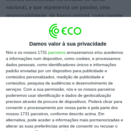
nacional, e que representa um passivo, uma
responsabilidade, do banco central, como sucede
com o numerário Uma CBDC é diferente do
dinheiro escritural de bancos comerciais, e das
operações de pagamento sobre esse dinheiro,
Damos valor à sua privacidade
como transferências de crédito, débitos diretos,
Nós e os nossos 1731
parceiros
armazenamos e/ou acedemos
pagamentos com cartão e
e-money
, que são
a informações num dispositivo, como cookies, e processamos
responsabilidade de instituições privadas.
dados pessoais, como identificadores únicos e informações
padrão enviadas por um dispositivo para publicidade e
conteúdos personalizados, medição de publicidade e
Na proposta RED, o euro digital é justificado pela
conteúdos, pesquisa de audiências e desenvolvimento de
necessidade de dar resposta às necessidades de
serviços.
Com a sua permissão, nós e os nossos parceiros
poderemos usar identificação e dados de geolocalização
uma economia em rápida digitalização. Moedas e
precisos através da procura de dispositivos. Poderá clicar para
notas não servem para fazer pagamentos
online
,
consentir o processamento por nossa parte e pela parte dos
estando estes dependentes do dinheiro de banco
nossos 1731 parceiros, conforme descrito acima. Em
alternativa, pode aceder a informações mais pormenorizadas e
comercial. A aceitabilidade e fungibilidade da
alterar as suas preferências antes de consentir ou recusar o
moeda de banco comercial depende da