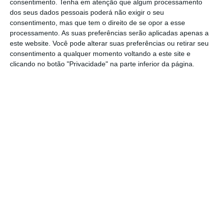
consentimento.
Tenha em atenção que algum processamento
convertibilidade paritária em moeda de banco
dos seus dados pessoais poderá não exigir o seu
consentimento, mas que tem o direito de se opor a esse
central com curso legal. Esta, assim chamada,
processamento. As suas preferências serão aplicadas apenas a
“âncora monetária” poderia estar em crise numa
este website. Você pode alterar suas preferências ou retirar seu
economia com cada vez menos espaço para
consentimento a qualquer momento voltando a este site e
clicando no botão "Privacidade" na parte inferior da página.
dinheiro e pagamentos “físicos”.
O mundo
cripto
introduziu no léxico jurídico a
expressão
smart contracts
para referir contratos
traduzidos em linguagem informática que
permitem a execução automática de pagamentos
com criptoativos em face de eventos previamente
definidos no código. Esta programação, em
especial através da capacidade de combinação
entre componentes (
composability
), permitiu
automatizar, funcionalidades que mimetizaram
complexos esquemas financeiros pré-existentes –