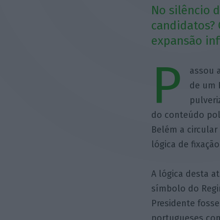
No silêncio 
candidatos? 
expansão inf
P
assou 
de um 
pulveri
do conteúdo polí
Belém a circula
lógica de fixaçã
A lógica desta at
símbolo do Regi
Presidente fosse
portugueses com