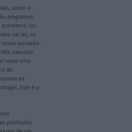
exão, sobre o
 são programas
ue queremos. Os
uém vai ler, os
m muito passado.
o têm passado
nte como uma
co de
bservem os
tugal. Este é o
ores
as profissões
onários de um