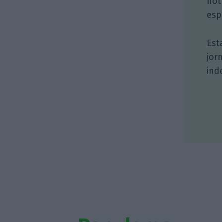
not
esp
Est
jor
ind