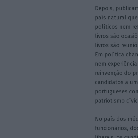
Depois, publicam
país natural que
políticos nem re
livros são ocasiõ
livros são reun
Em política cha
nem experiência
reinvenção do p
candidatos a um
portugueses com
patriotismo cívi
No país dos médi
funcionários, do
liberais, os can