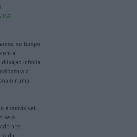
s
s na
stamos no tempo
 com a
diluição infinita
ndidatura a
cionam numa
 e indivisível,
o se o
tado aos
ico da