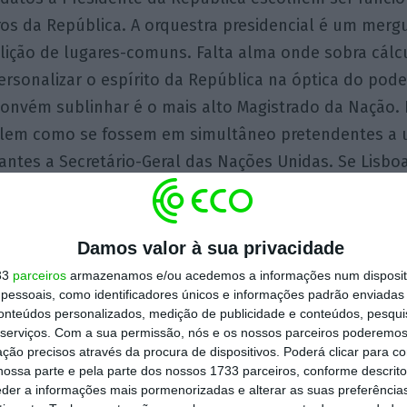
iros da República. A orquestra presidencial é um merg
ição de lugares-comuns. Falta alma onde sobra cálcu
ersonalizar o espírito da República na óptica do po
convém sublinhar é o mais alto Magistrado da Nação.
alem como se fossem em simultâneo pretendentes a 
rantes a Secretário-Geral das Nações Unidas. Se Lisbo
olítica entre o fim da rua e o fim do mundo. O país 
s uma estação intermédia entre a política local e a po
Damos valor à sua privacidade
êm ainda a pose de uma superioridade moral que o p
33
parceiros
armazenamos e/ou acedemos a informações num dispositi
essoais, como identificadores únicos e informações padrão enviadas 
itar. Nada do que existe politicamente debaixo do céu
conteúdos personalizados, medição de publicidade e conteúdos, pesqui
No entusiasmo da figura do Presidente da República,
serviços.
Com a sua permissão, nós e os nossos parceiros poderemos 
tas e soluções que pertencem às competências polít
ção precisos através da procura de dispositivos. Poderá clicar para co
ossa parte e pela parte dos nossos 1733 parceiros, conforme descrit
o. Só que a realidade do discurso dos candidatos é in
eder a informações mais pormenorizadas e alterar as suas preferência
s dimensões distintas, mas indistintas – A política pro