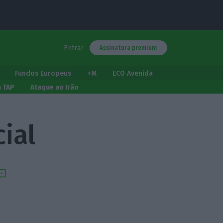
Entrar
Assinatura premium
Fundos Europeus
+M
ECO Avenida
a TAP
Ataque ao Irão
ial