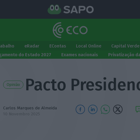
rabalho
eRadar
EContas
Local Online
Capital Verde
çamento do Estado 2027
Exames nacionais
Privatização d
Pacto Presidenc
Opinião
Carlos Marques de Almeida
10 Novembro 2025