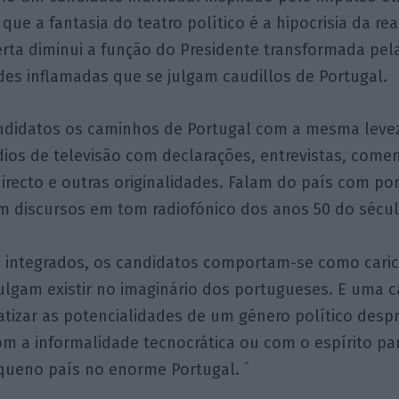
que a fantasia do teatro político é a hipocrisia da rea
rta diminui a função do Presidente transformada pel
es inflamadas que se julgam caudillos de Portugal.
ndidatos os caminhos de Portugal com a mesma lev
os de televisão com declarações, entrevistas, coment
irecto e outras originalidades. Falam do país com p
om discursos em tom radiofónico dos anos 50 do sécul
u integrados, os candidatos comportam-se como cari
ulgam existir no imaginário dos portugueses. E uma c
atizar as potencialidades de um género político desp
m a informalidade tecnocrática ou com o espírito par
queno país no enorme Portugal. ´