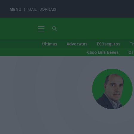
MENU
MAIL
JORNAIS
Últimas
Advocatus
ECOseguros
T
Caso Luís Neves
Or