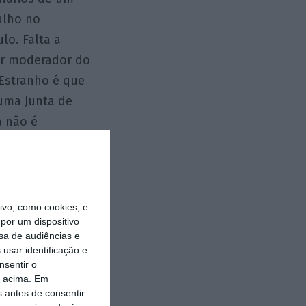
ulho no
lo. Falta a
der moderador do
 Estranho é que
uma Junta de
a não é
dos portugueses
lítica global.
aís deve
vo, como cookies, e
por um dispositivo
 é indiferente
sa de audiências e
 os candidatos
usar identificação e
icas de um
nsentir o
o acima. Em
questionável e
s antes de consentir
posicional e a