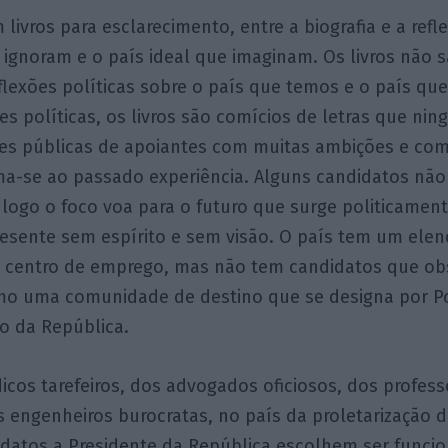
 livros para esclarecimento, entre a biografia e a refl
 ignoram e o país ideal que imaginam. Os livros não
flexões políticas sobre o país que temos e o país q
es políticas, os livros são comícios de letras que ning
iões públicas de apoiantes com muitas ambições e co
ma-se ao passado experiência. Alguns candidatos nã
 logo o foco voa para o futuro que surge politicame
resente sem espírito e sem visão. O país tem um elen
 centro de emprego, mas não tem candidatos que o
o uma comunidade de destino que se designa por Por
co da República.
cos tarefeiros, dos advogados oficiosos, dos profess
s engenheiros burocratas, no país da proletarização d
didatos a Presidente da República escolhem ser funci