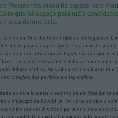
dos Presidentes ainda há espaço para mai
Claro que há espaço para mais candidato
inita da democracia.
a fase de um Presidente de todos os portugueses. E
Presidente para cada português. Está mais de acordo
zação da política tradicional. E pulverização significa a 
tico – Uma ideia e duas frases feitas e temos uma ca
r pelo debate público. Mais ainda. Os candidatos fun
o das votações dos partidos em legislativas.
itude política é contra o espírito de um Presidente uno
me e projecção da República. Em certo sentido é com
 escolhido por um directório partidário, mas apresen
o um candidato individual inspirado pelo impulso ét