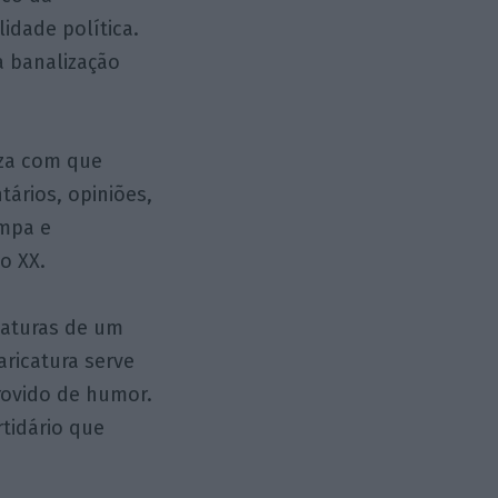
lidade política.
a banalização
eza com que
ários, opiniões,
ompa e
o XX.
caturas de um
aricatura serve
rovido de humor.
tidário que