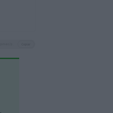
https://eco.sapo.pt/opiniao/pacto-presidencial/
Copiar