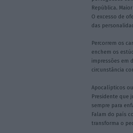
República. Maior 
O excesso de ofe
das personalidad
Percorrem os ca
enchem os estúdi
impressões em d
circunstância c
Apocalípticos o
Presidente que j
sempre para enf
Falam do país co
transforma o pe