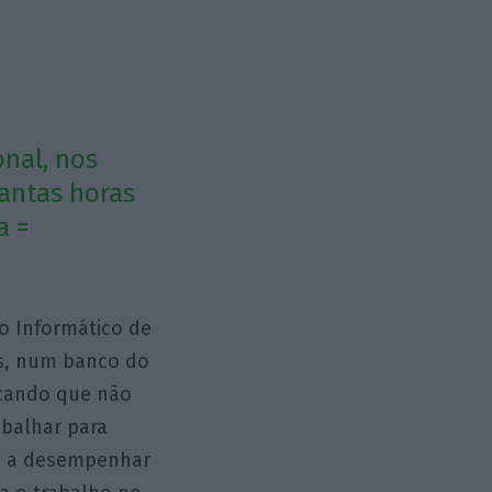
nal, nos
antas horas
a =
o Informático de
os, num banco do
licando que não
abalhar para
as a desempenhar