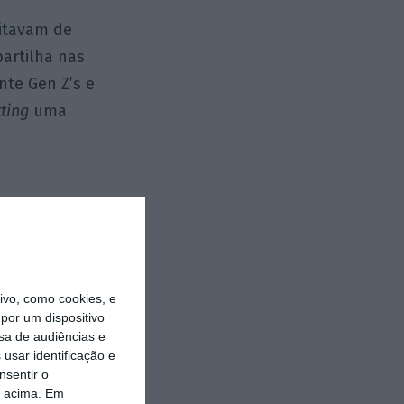
itavam de
partilha nas
nte Gen Z’s e
tting
uma
áreas de
nos 2010 que as
ar o
work-life
vo, como cookies, e
por um dispositivo
a e terminando
sa de audiências e
anscende tudo
usar identificação e
nsentir o
onamento da
o acima. Em