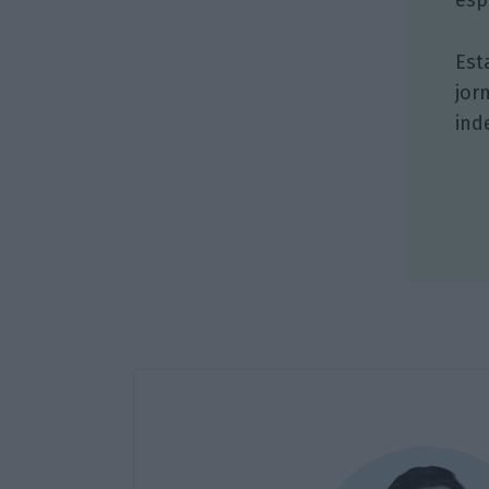
Est
jor
ind