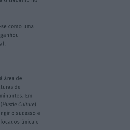
a o trabalho no
-se como uma
e ganhou
al.
 à área de
lturas de
ominantes. Em
(
Hustle Culture
)
ingir o sucesso e
focados única e