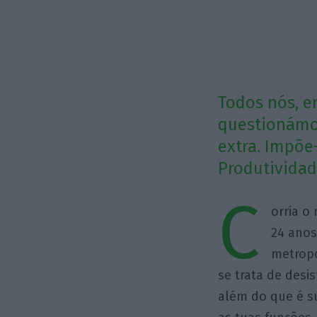
Todos nós, e
questionámos
extra. Impõe
Produtividad
C
orria o
24 anos
metropo
se trata de desi
além do que é s