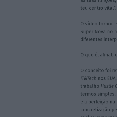
as tuas funções
teu centro vital”.
O vídeo tornou-
Super Nova no m
diferentes inter
O que é, afinal,
O conceito foi r
IT&Tech
nos EUA, 
trabalho
Hustle 
termos simples,
e a perfeição na
concretização p