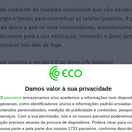
 do ambiente de trabalho concluíram que não necess
nergia e tempo para concretizar as tarefas/projetos. A 
ais levou a que os seus consumidores, maioritariame
ribuíssem para a sua viralização, tornando o
Quiet Qui
ornável nos dias de hoje.
iet Quitting
a versão 2.0 do
Work-Life Balance
?
é nova e há muito que ocupa a mesa de trabalho das 
Damos valor à sua privacidade
os Departamentos de Recursos Humanos. Desde os a
am em diferentes componentes capazes de influenci
33
parceiros
armazenamos e/ou acedemos a informações num dispositi
essoais, como identificadores únicos e informações padrão enviadas 
eing
dos seus colaboradores, começando na ergonomi
conteúdos personalizados, medição de publicidade e conteúdos, pesqui
 diferentes tipologias. No entanto, o
Quiet Quitting
tr
serviços.
Com a sua permissão, nós e os nossos parceiros poderemos 
ção precisos através da procura de dispositivos. Poderá clicar para co
lara imposição de limites e correspondente reposici
ossa parte e pela parte dos nossos 1733 parceiros, conforme descrit