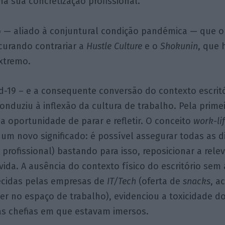
a sua concretização profissional.
o — aliado à conjuntural condição pandémica — que 
curando contrariar a
Hustle Culture
e o
Shokunin
, que 
xtremo.
d-19 – e a consequente conversão do contexto escrit
onduziu à inflexão da cultura de trabalho. Pela primei
a oportunidade de parar e refletir. O conceito
work-li
um novo significado: é possível assegurar todas as 
e profissional) bastando para isso, reposicionar a rele
vida. A ausência do contexto físico do escritório sem
cidas pelas empresas de
IT/Tech
(oferta de
snacks
, a
zer no espaço de trabalho), evidenciou a toxicidade 
as chefias em que estavam imersos.