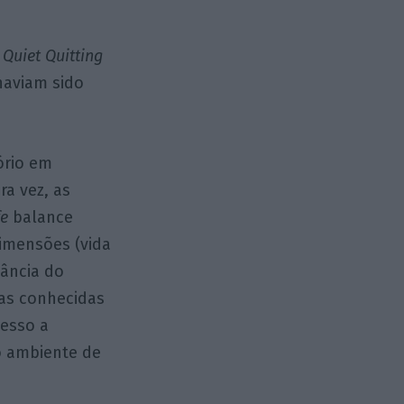
o
Quiet Quitting
haviam sido
ório em
ra vez, as
fe
balance
dimensões (vida
vância do
 as conhecidas
cesso a
do ambiente de