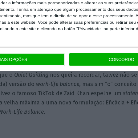
por parte do colaborador. A muito estudada relação “
eder a informações mais pormenorizadas e alterar as suas preferência
timento.
Tenha em atenção que algum processamento dos seus dados
a reduzida ao estrito cumprimento do contrato de tra
nsentimento, mas que tem o direito de se opor a esse processamento. A
as a este website. Você pode alterar suas preferências ou retirar seu
ste com esta ideia, mas na realidade todos nós, e
tando a este site e clicando no botão "Privacidade" na parte inferior 
ofissional, nos questionámos se era realmente necess
ra. Impõe-se uma velha máxima aprendida na universi
utividade.
AIS OPÇÕES
CONCORDO
 que o
Quiet Quitting
nos queira recordar, talvez não se
da) versão do
work-life balance
, mas sim “o” conceit
alvez o famoso TikTok de Zaid Khan espelhe um
state
a velha máxima a uma nova formulação: Eficácia + Efic
Work-Life Balance
.