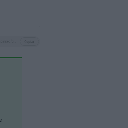
https://eco.sapo.pt/opiniao/quiet-quitting-a-versao-2-0-do-work-life-balance/
Copiar
e