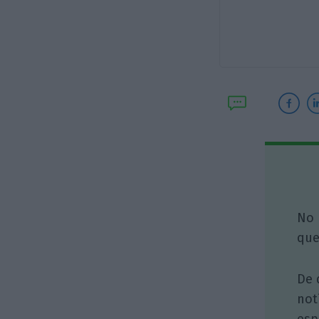
No 
que
De 
not
esp