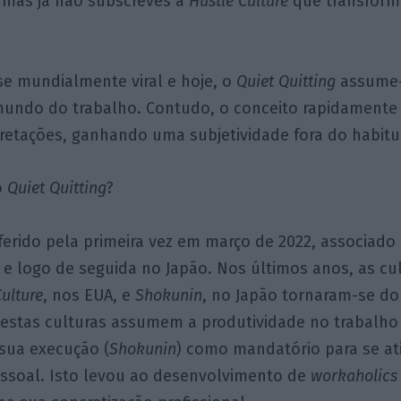
, mas já não subscreves a
Hustle Culture
que transform
se mundialmente viral e hoje, o
Quiet Quitting
assume
undo do trabalho. Contudo, o conceito rapidament
pretações, ganhando uma subjetividade fora do habitu
 o
Quiet Quitting
?
eferido pela primeira vez em março de 2022, associado
e logo de seguida no Japão. Nos últimos anos, as cu
Culture
, nos EUA, e
Shokunin
, no Japão tornaram-se d
 estas culturas assumem a produtividade no trabalho 
 sua execução (
Shokunin
) como mandatório para se at
essoal. Isto levou ao desenvolvimento de
workaholics