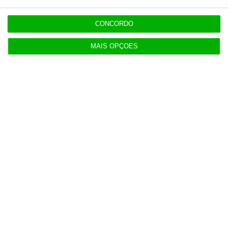
CONCORDO
Marcus Torres
Country Manager da
MAIS OPÇÕES
ChargeGuru em Portugal
2
https://eco.sapo.pt/opiniao/ter-um-carro-eletrico-nao-e-um-bicho-de-sete-cabecas/
Copiar
Assine o ECO Premium
No momento em que a informação é mais
importante do que nunca, apoie o