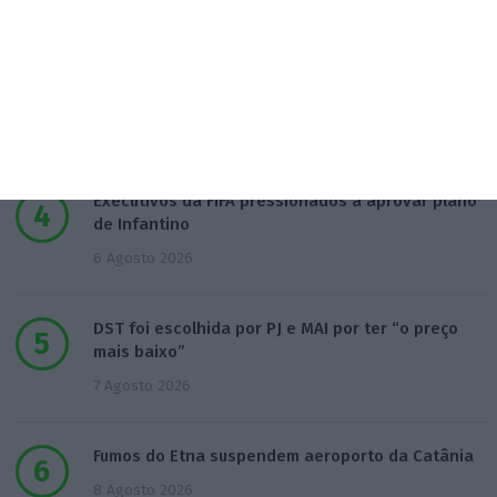
5 Agosto 2026
Taxa Euribor desce em todos os prazos
6 Agosto 2026
Executivos da FIFA pressionados a aprovar plano
de Infantino
6 Agosto 2026
DST foi escolhida por PJ e MAI por ter “o preço
mais baixo”
7 Agosto 2026
Fumos do Etna suspendem aeroporto da Catânia
8 Agosto 2026