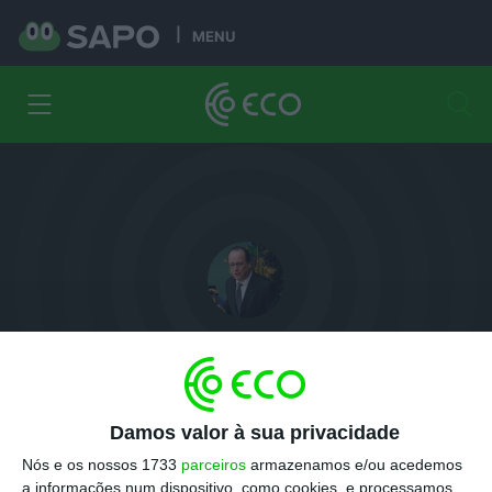
MENU
François Hollande
Ex-Presidente francês
Damos valor à sua privacidade
Menções
Informações
Nós e os nossos 1733
parceiros
armazenamos e/ou acedemos
a informações num dispositivo, como cookies, e processamos