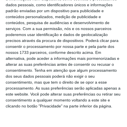
dados pessoais, como identificadores únicos e informações
padrão enviadas por um dispositivo para publicidade e
Hollande quer União Europeia a duas velocidades
conteúdos personalizados, medição de publicidade e
6 Março 2017
conteúdos, pesquisa de audiências e desenvolvimento de
serviços.
Com a sua permissão, nós e os nossos parceiros
Primeiro-ministro francês anuncia hoje
poderemos usar identificação e dados de geolocalização
candidatura às presidenciais
precisos através da procura de dispositivos. Poderá clicar para
consentir o processamento por nossa parte e pela parte dos
5 Dezembro 2016
nossos 1733 parceiros, conforme descrito acima. Em
alternativa, pode aceder a informações mais pormenorizadas e
Presidenciais 2017 em França: ex-ministro da
alterar as suas preferências antes de consentir ou recusar o
Economia é candidato
consentimento.
Tenha em atenção que algum processamento
15 Novembro 2016
dos seus dados pessoais poderá não exigir o seu
consentimento, mas que tem o direito de se opor a esse
Mesmo com Euro 2016, PIB francês cai no 2º
processamento. As suas preferências serão aplicadas apenas a
trimestre
este website. Você pode alterar suas preferências ou retirar seu
consentimento a qualquer momento voltando a este site e
23 Setembro 2016
clicando no botão "Privacidade" na parte inferior da página.
Biografia